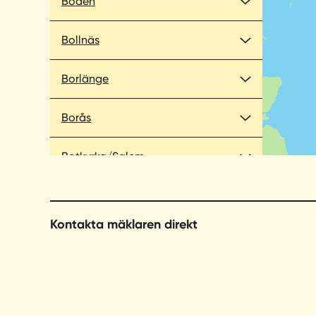
Boden
Bollnäs
Borlänge
Borås
Botkyrka/Salem
Branäs
Kontakta mäklaren direkt
Bromma
Bromölla
Bålsta/Bro