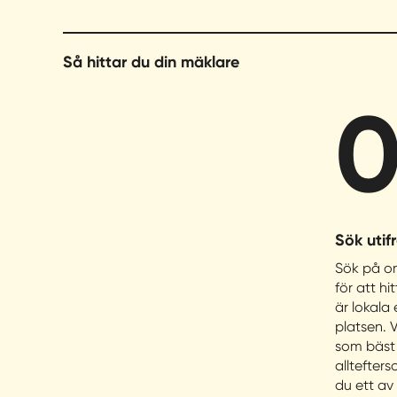
Danderyd
Så hittar du din mäklare
Ekerö
0
Eksjö
Enköping
Eskilstuna
Sök utif
Sök på om
Eslöv
för att hi
är lokala 
platsen. V
Fagersta
som bäst
alltefters
Falkenberg
du ett av