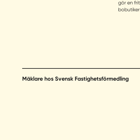
gör en fri
bobutike
Falköping
Falun
Flen
Forshaga
Mäklare hos Svensk Fastighetsförmedling
Gagnef
Gislaved
Globen
Gnesta