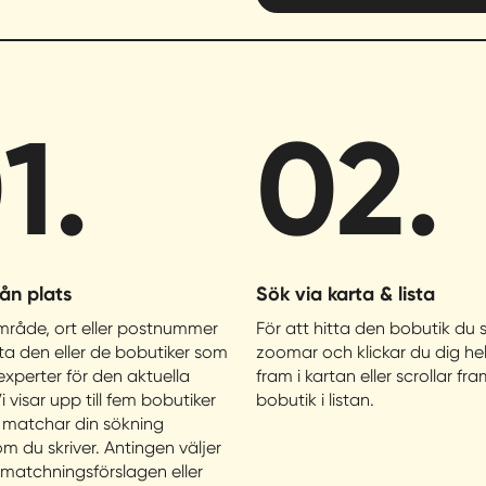
1.
02.
rån plats
Sök via karta & lista
råde, ort eller postnummer
För att hitta den bobutik du 
tta den eller de bobutiker som
zoomar och klickar du dig hel
experter för den aktuella
fram i kartan eller scrollar fra
i visar upp till fem bobutiker
bobutik i listan.
 matchar din sökning
om du skriver. Antingen väljer
 matchningsförslagen eller