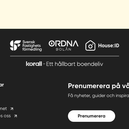
ar
Prenumerera på vå
Få nyheter, guider och insp
met
s oss
Prenumerera