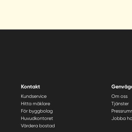
Grebbestad
Gränna
Grästorp
Gällivare
Gävle
Kontakt
Genväg
Göteborg Centrum
Kundservice
Om oss
Hitta mäklare
Tjänster
Göteborg Hisingen
För byggbolag
Pressrum
Huvudkontoret
Jobba ho
Göteborg Sydväst
Värdera bostad