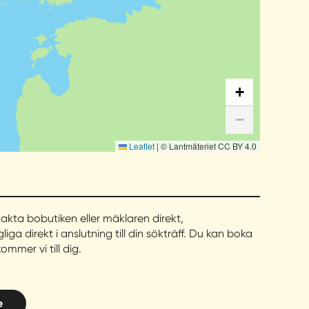
+
−
Leaflet
|
© Lantmäteriet CC BY 4.0
takta bobutiken eller mäklaren direkt,
liga direkt i anslutning till din sökträff. Du kan boka
mmer vi till dig.
e