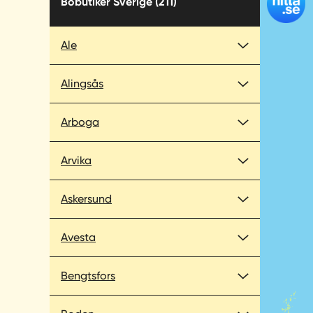
Bobutiker
Sverige
(211)
Ale
Alingsås
Arboga
Arvika
Askersund
Avesta
Bengtsfors