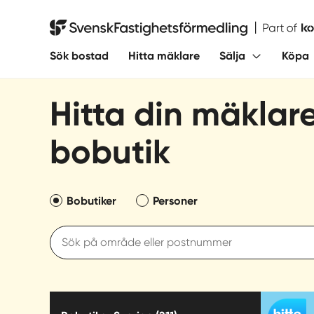
Hoppa
till
Svensk Fastighetsförmedling
innehåll
Sök bostad
Hitta mäklare
Sälja
Köpa
Hitta din mäklar
bobutik
Bobutiker
Personer