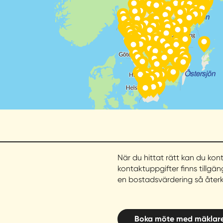
När du hittat rätt kan du kon
kontaktuppgifter finns tillgäng
en bostadsvärdering så återko
Boka möte med mäklar