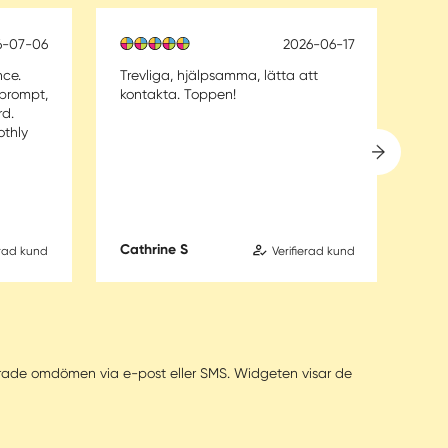
6-07-06
2026-06-17
nce.
Trevliga, hjälpsamma, lätta att
Sna
prompt,
kontakta. Toppen!
rd.
othly
Cathrine S
Mar
erad kund
Verifierad kund
fierade omdömen via e-post eller SMS. Widgeten visar de