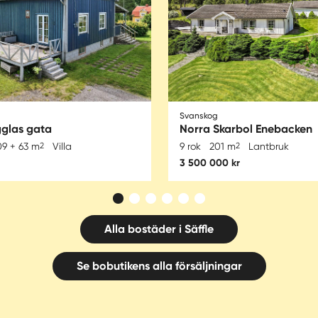
Svanskog
gglas gata
Norra Skarbol Enebacken
09 + 63 m
2
Villa
9 rok
201 m
2
Lantbruk
3 500 000 kr
Alla bostäder i Säffle
Se bobutikens alla försäljningar