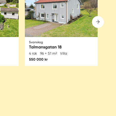
Svanskog
Säff
Talmansgatan 18
Tär
4 rok
96 + 51 m
2
Villa
6 ro
550 000 kr
485 