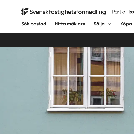
Hoppa
till
Svensk Fastighetsförmedling
innehåll
Sök bostad
Hitta mäklare
Sälja
Köpa