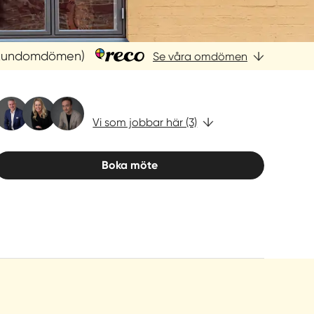
 kundomdömen)
Se våra omdömen
Vi som jobbar här (3)
Boka möte