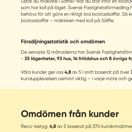
Letar du mäklare i Säffle? När du står inför en bost
som har koll på läget. Svensk Fastighetsförmedlin
behövs för att göra en riktigt bra bostadsaffär. Så k
bostadsaffär – mäklaren med koll på Säffle.
Försäljningsstatistik och omdömen
De senaste 12 månaderna har Svensk Fastighetsförme
-
35 lägenheter, 93 hus, 14 fritidshus och 8 övriga f
Våra kunder ger oss
4,8
av 5 i snitt baserat på över
kundupplevelsen oerhört viktig – i varje möte och g
Omdömen från kunder
Reco-betyg:
4,8
av 5 baserat på 370 kundomdöme