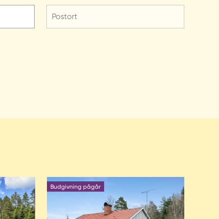
Postort
Budgivning pågår