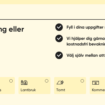
ng eller
Fyll i dina uppgifte
Vi hjälper dig gärna
kostnadsfri bevakni
Välj själv mellan att 
s
Lantbruk
Tomt
Kommers