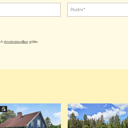
Postnr*
ch
Användarvillkor
gäller.
d