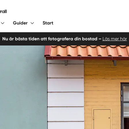
Guider
Start
Nu är bästa tiden att fotografera din bostad –
Läs mer här