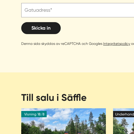
Gatuadress*
Skicka in
Denna sida skyddas av reCAPTCHA och Googles
Integritetspolicy
o
Till salu i Säffle
Visning 18/8
Underhan