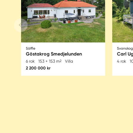
Säffle
Svanskog
Göstakrog Smedjelunden
Carl U
6 rok
153 + 153 m
2
Villa
4 rok
1
2 200 000 kr