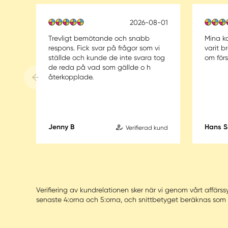
2026-08-01
Trevligt bemötande och snabb
Mina k
respons. Fick svar på frågor som vi
varit b
ställde och kunde de inte svara tog
om för
de reda på vad som gällde o h
återkopplade.
Jenny B
Hans S
Verifierad kund
Verifiering av kundrelationen sker när vi genom vårt affä
senaste 4:orna och 5:orna, och snittbetyget beräknas som