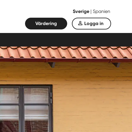
Sverige
|
Spanien
Värdering
Logga in