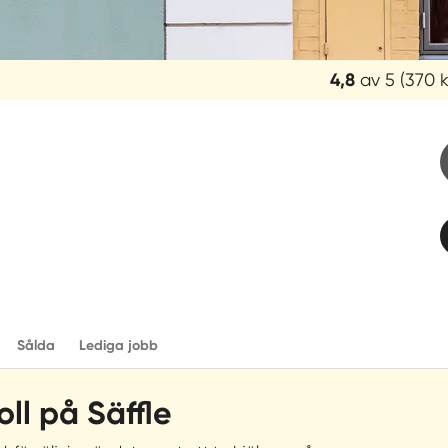
Reco
4,8
av 5
(370
betyg:
4,8
av
5
(370
kundomdömen)
Sålda
Lediga jobb
ll på Säffle