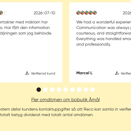
2026-07-10
202
ontakter med mäklarn har
We had a wonderful experie
ra. Har fått den information
Communication was always 
säljningen som jag behövde.
courteous, and straightforwa
Everything was handled smo
and professionally.
Marcel L
Verifierad kund
Verifi
Fler omdömen om bobutik Åmål
rssystem delar kundens kontaktuppgifter så att Reco kan samla in veri
 totalt betyg dividerat med totalt antal omdömen.