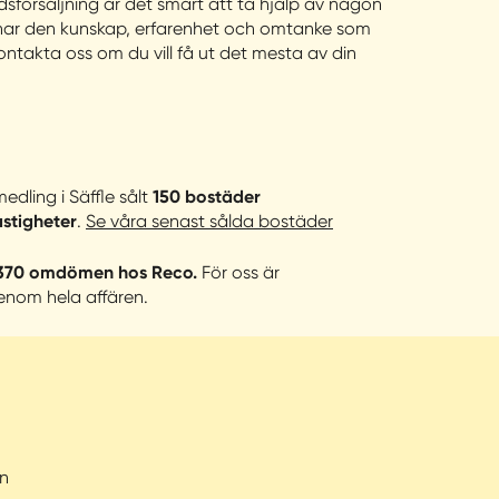
adsförsäljning är det smart att ta hjälp av någon
g har den kunskap, erfarenhet och omtanke som
ontakta oss om du vill få ut det mesta av din
dling i Säffle sålt
150 bostäder
astigheter
.
Se våra senast sålda bostäder
370 omdömen hos Reco.
För oss är
enom hela affären.
n