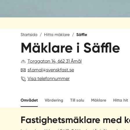
Startsida
/
Hitta mäklare
/
Säffle
Mäklare i Säffle
Torggatan 14, 662 31 Åmål
sf.amal@svenskfast.se
Visa telefonnummer
Området
Värdering
Till salu
Mäklare
Hitta hit
Fastighetsmäklare med ko