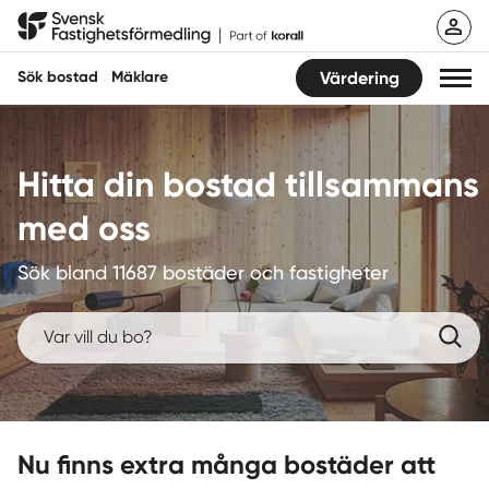
Hoppa
Svensk Fastighetsförmedling
till
innehåll
Sök bostad
Mäklare
Värdering
Sök bostad
Hitta din bostad tillsammans
Hitta mäklare
med oss
Sälja
Sök bland 11687 bostäder och fastigheter
Köpa
Guider
Start
Nu finns extra många bostäder att
Logga in