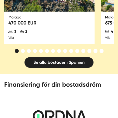
Málaga
Málag
470 000 EUR
675 0
Antal sovrum
Antal badrum
Ant
3
2
4
Villa
Villa
Se alla bostäder i Spanien
Finansiering för din bostadsdröm