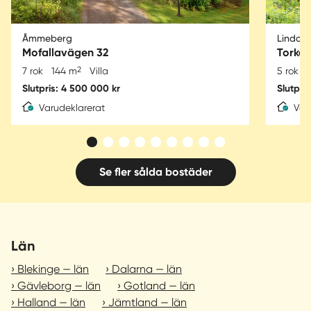
Åmmeberg
Lindom
Mofallavägen 32
Torke
2
7 rok
144 m
Villa
5 rok
Slutpris: 4 500 000 kr
Slutpri
Varudeklarerat
Var
Se fler sålda bostäder
Län
Blekinge — län
Dalarna — län
Gävleborg — län
Gotland — län
Halland — län
Jämtland — län