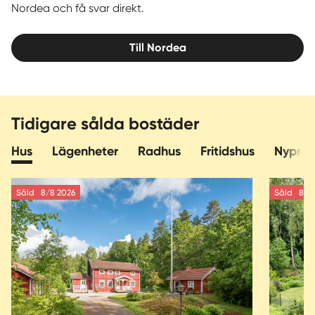
Nordea och få svar direkt.
Till Nordea
Tidigare sålda bostäder
Hus
Lägenheter
Radhus
Fritidshus
Nyprod
Såld
8/8 2026
Såld
8/8 