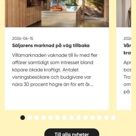
2026-06-15
2026-
Säljarens marknad på väg tillbaka
Vårk
kraft
Villamarknaden vaknade till liv med fler
affärer samtidigt som intresset bland
April
köpare ökade kraftigt. Antalet
bost
visningsbesökare och budgivare var
Trots
nära 30 procent högre än för ett år
omvär
sedan. Samtidigt är utbudet fortfarande
på bo
begränsat, vilket gör att konkurrensen
bosta
om attraktiva bostäder ökar och
proc
marknaden allt mer gynnar säljare.
fjol,
1 pro
villor
Till alla nyheter
uppgå