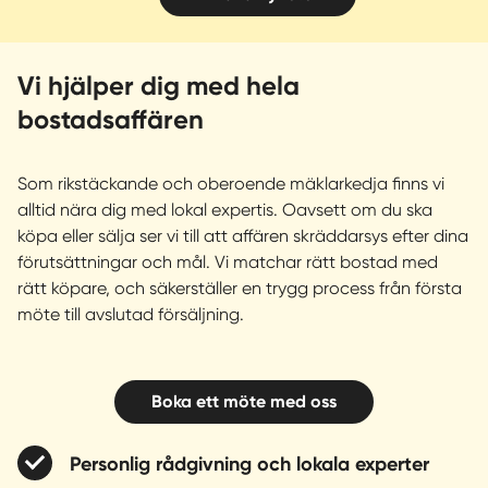
Stock
mer a
visnin
Vi hjälper dig med hela
fler 
bostadsaffären
bosta
Som rikstäckande och oberoende mäklarkedja finns vi
alltid nära dig med lokal expertis. Oavsett om du ska
köpa eller sälja ser vi till att affären skräddarsys efter dina
förutsättningar och mål. Vi matchar rätt bostad med
rätt köpare, och säkerställer en trygg process från första
möte till avslutad försäljning.
Boka ett möte med oss
Personlig rådgivning och lokala experter