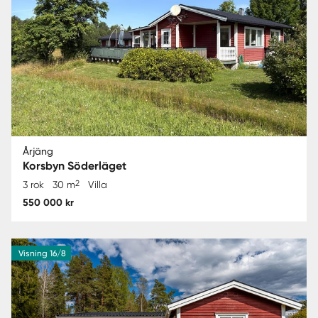
Årjäng
Korsbyn Söderläget
2
3 rok
30 m
Villa
550 000 kr
Visning 16/8