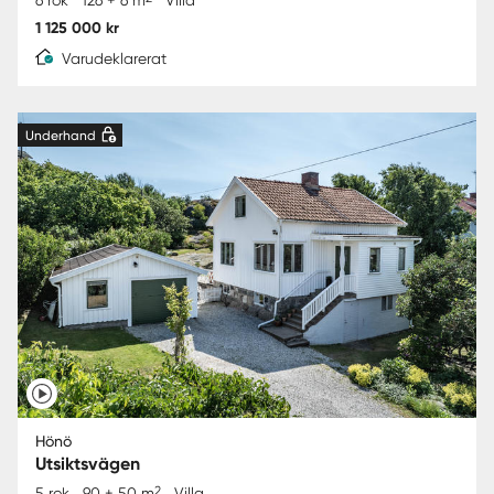
1 125 000 kr
Varudeklarerat
Underhand
Hönö
Utsiktsvägen
2
5 rok
90 + 50 m
Villa