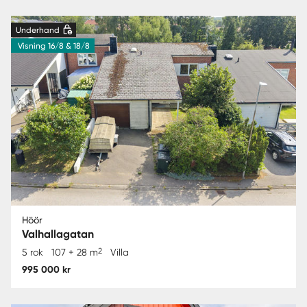
Underhand
Visning 16/8 & 18/8
Höör
Valhallagatan
2
5 rok
107 + 28 m
Villa
995 000 kr