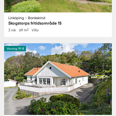
Linköping - Bankekind
Skogstorps fritidsområde 15
2
3 rok
69 m
Villa
Visning 19/8