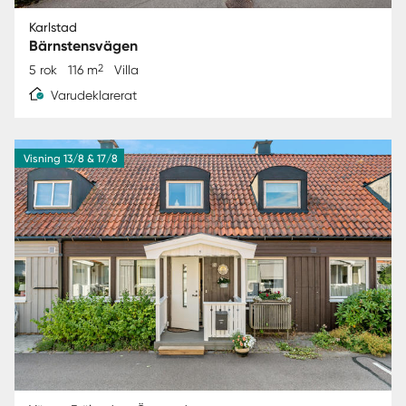
Karlstad
Bärnstensvägen
2
5 rok
116 m
Villa
Varudeklarerat
Visning 13/8 & 17/8