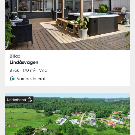
Billdal
Lindåsvägen
2
8 rok
170 m
Villa
Varudeklarerat
Underhand