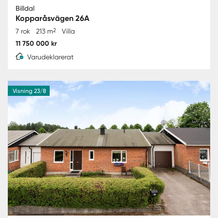
Billdal
Kopparåsvägen 26A
2
7 rok
213 m
Villa
11 750 000 kr
Varudeklarerat
Visning 23/8