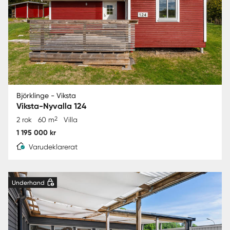
Björklinge - Viksta
Viksta-Nyvalla 124
2
2 rok
60 m
Villa
1 195 000 kr
Varudeklarerat
Underhand