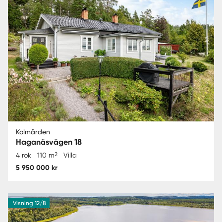
Kolmården
Haganäsvägen 18
2
4 rok
110 m
Villa
5 950 000 kr
Visning 12/8