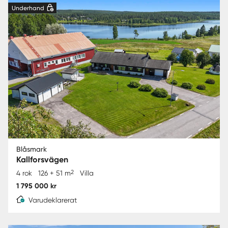
Underhand
Blåsmark
Kallforsvägen
2
4 rok
126 + 51 m
Villa
1 795 000 kr
Varudeklarerat