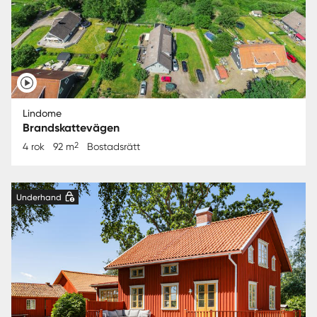
Lindome
Brandskattevägen
2
4 rok
92 m
Bostadsrätt
Underhand