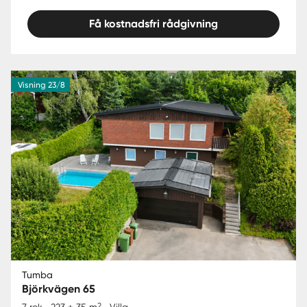
Få kostnadsfri rådgivning
Visning 23/8
Tumba
Björkvägen 65
2