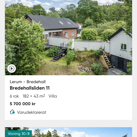
Lerum - Bredehall
Bredehallsliden 11
2
6 rok
182 + 43 m
Villa
5 700 000 kr
Varudeklarerat
Visning 30/8