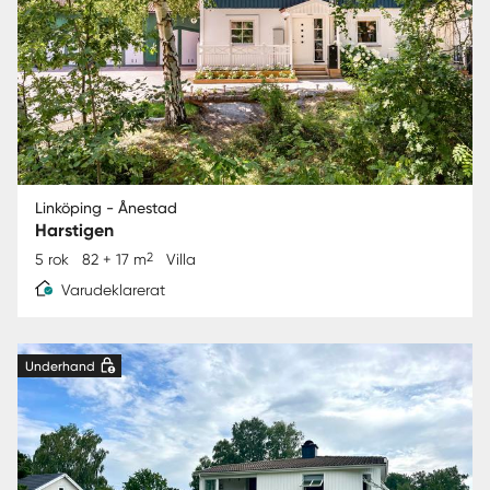
Linköping - Ånestad
Harstigen
2
5 rok
82 + 17 m
Villa
Varudeklarerat
Underhand