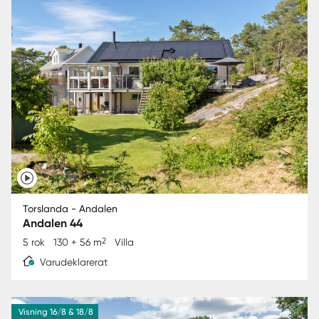
Torslanda - Andalen
Andalen 44
2
5 rok
130 + 56 m
Villa
Varudeklarerat
Visning 16/8 & 18/8