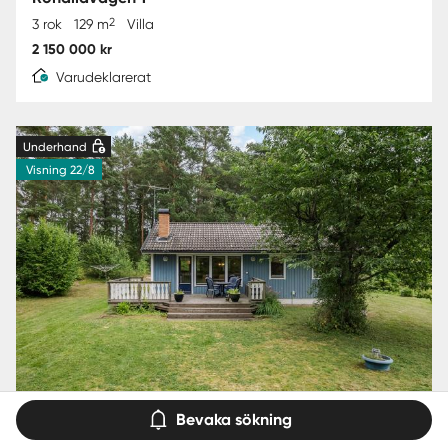
2
3 rok
129 m
Villa
2 150 000 kr
Varudeklarerat
Underhand
Visning 22/8
Bevaka sökning
Strängnäs
Kölvägen