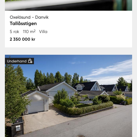
Oxelösund - Danvik
Tallåsstigen
2
5 rok
110 m
Villa
2 350 000 kr
Underhand