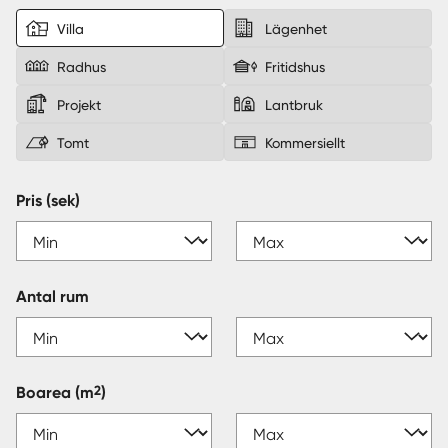
Villa
Lägenhet
Sverige
|
Spanien
Radhus
Fritidshus
Projekt
Lantbruk
Tomt
Kommersiellt
Pris (sek)
Antal rum
2
Boarea
(m
)