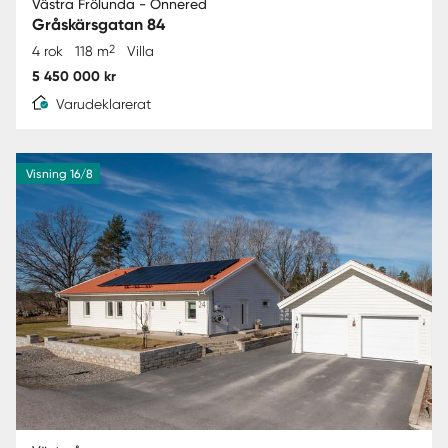
Västra Frölunda - Önnered
Gråskärsgatan 84
2
4 rok
118 m
Villa
5 450 000 kr
Varudeklarerat
Visning 16/8