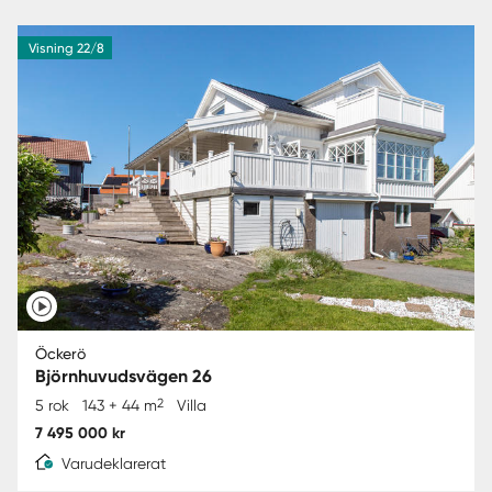
Visning 22/8
Öckerö
Björnhuvudsvägen 26
2
5 rok
143 + 44 m
Villa
7 495 000 kr
Varudeklarerat