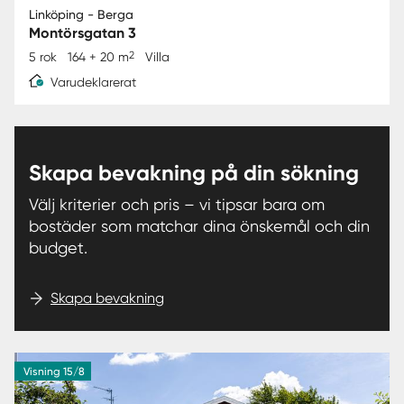
Linköping - Berga
Montörsgatan 3
2
5 rok
164 + 20 m
Villa
Varudeklarerat
Skapa bevakning på din sökning
Välj kriterier och pris – vi tipsar bara om
bostäder som matchar dina önskemål och din
budget.
Skapa bevakning
Visning 15/8