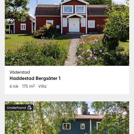
Väderstad
Haddestad Bergsäter 1
2
6 rok
175 m
Villa
Underhand