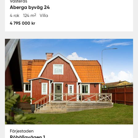
Västerås
Aberga byväg 24
2
4 rok
124 m
Villa
4 795 000 kr
Färjestaden
Röhällavägen 1