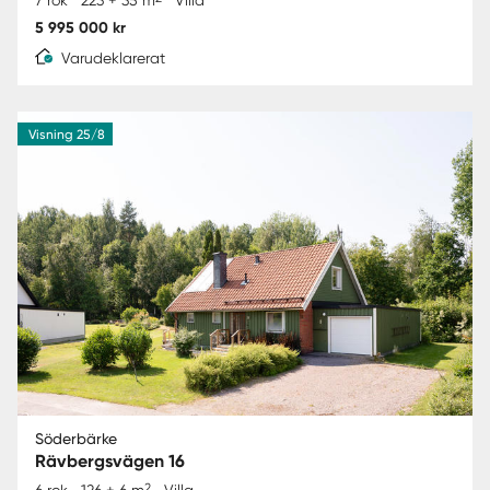
7 rok
223 + 35 m
Villa
5 995 000 kr
Varudeklarerat
Visning 25/8
Söderbärke
Rävbergsvägen 16
2
6 rok
126 + 6 m
Villa