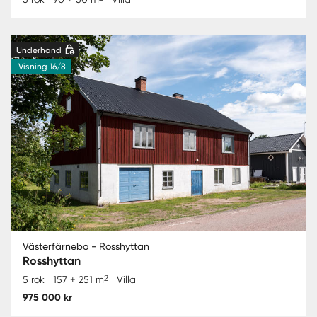
Underhand
Visning 16/8
Västerfärnebo - Rosshyttan
Rosshyttan
2
5 rok
157 + 251 m
Villa
975 000 kr