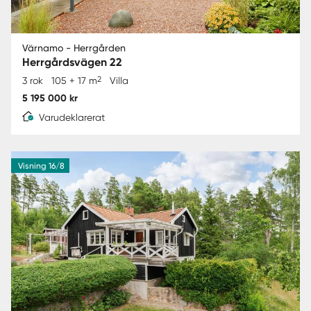
Värnamo - Herrgården
Herrgårdsvägen 22
2
3 rok
105 + 17 m
Villa
5 195 000 kr
Varudeklarerat
Visning 16/8