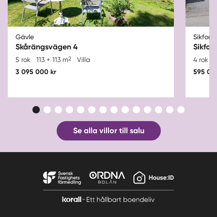
Gävle
Sikfors
Skårängsvägen 4
Sikfor
2
5 rok
113 + 113 m
Villa
4 rok
3 095 000 kr
595 00
Se alla villor till salu