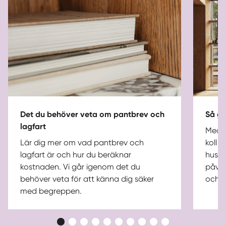
Det du behöver veta om pantbrev och
Så gå
lagfart
Med e
Lär dig mer om vad pantbrev och
koll 
lagfart är och hur du beräknar
husbe
kostnaden. Vi går igenom det du
påver
behöver veta för att känna dig säker
och u
med begreppen.