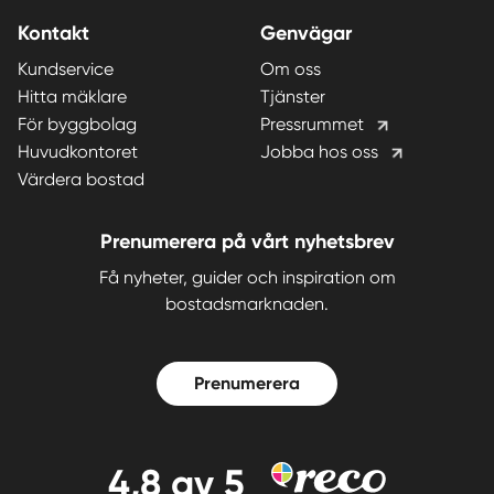
Kontakt
Genvägar
Kundservice
Om oss
Hitta mäklare
Tjänster
För byggbolag
Pressrummet
Huvudkontoret
Jobba hos oss
Värdera bostad
Prenumerera på vårt nyhetsbrev
Få nyheter, guider och inspiration om
bostadsmarknaden.
Prenumerera
4,8
av 5