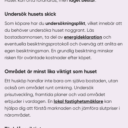
Huset kan ofta förändras, men
läget består
.
Undersök husets skick
Som köpare har du
undersökningsplikt
, vilket innebär att
du behöver undersöka huset noggrant. Läs
bostadsannonsen, ta del av
energideklaration
och
eventuella besiktningsprotokoll och överväg att anlita en
egen besiktningsman. En grundlig besiktning minskar
risken för oväntade kostnader efter köpet.
Området är minst lika viktigt som huset
Ett husköp handlar inte bara om själva bostaden, utan
också om området runt omkring. Undersök
prisutveckling, framtida planer och vad området
erbjuder i vardagen. En
lokal fastighetsmäklare
kan
hjälpa dig att förstå marknaden och jämföra slutpriser i
närområdet.