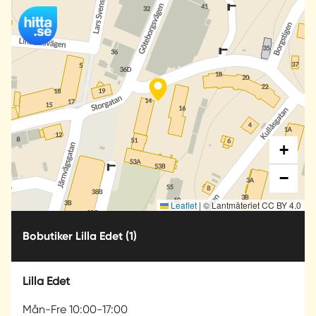
+
−
Leaflet
|
© Lantmäteriet CC BY 4.0
Bobutiker Lilla Edet
(1)
Lilla Edet
Mån-Fre 10:00-17:00