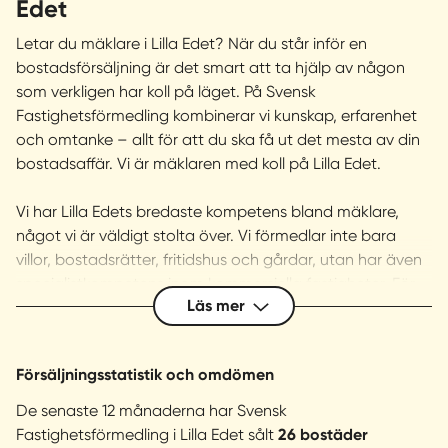
Edet
Letar du mäklare i Lilla Edet? När du står inför en
bostadsförsäljning är det smart att ta hjälp av någon
som verkligen har koll på läget. På Svensk
Fastighetsförmedling kombinerar vi kunskap, erfarenhet
och omtanke – allt för att du ska få ut det mesta av din
bostadsaffär. Vi är mäklaren med koll på Lilla Edet.
Vi har Lilla Edets bredaste kompetens bland mäklare,
något vi är väldigt stolta över. Vi förmedlar inte bara
villor, bostadsrätter, fritidshus och gårdar, utan har även
specialistkompetens inom kommersiella fastigheter. För
Läs mer
att ge varje bostad bästa möjliga förutsättningar
arbetar vi med egen fotograf, som fotograferar när ljus
och förhållanden är som allra bäst. Vi samarbetar
Försäljningsstatistik och omdömen
dessutom tätt med professionella stylingföretag för att
skapa ett helhetsintryck som verkligen lyfter fram
De senaste 12 månaderna har Svensk
bostadens potential.
Fastighetsförmedling i Lilla Edet sålt
26 bostäder