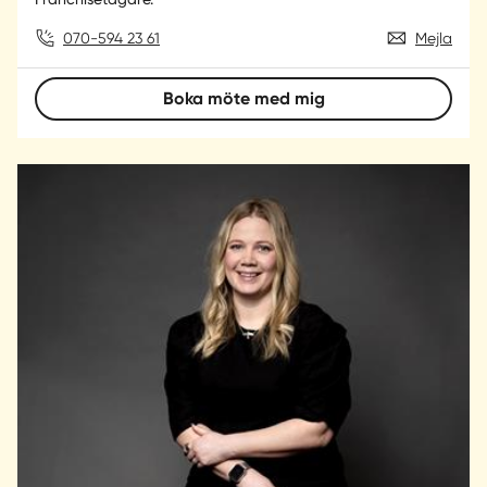
070-594 23 61
Mejla
Boka möte med mig