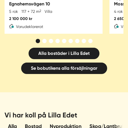
Egnahemsvägen 10
Mosse
2
5 rok
117 + 72 m
Villa
4 rok
2 100 000 kr
2 650 0
Varudeklarerat
Var
Alla bostäder i Lilla Edet
Se bobutikens alla försäjlningar
Vi har koll på Lilla Edet
Alla
Bostad
Nyproduktion
Skog/Lantbruk