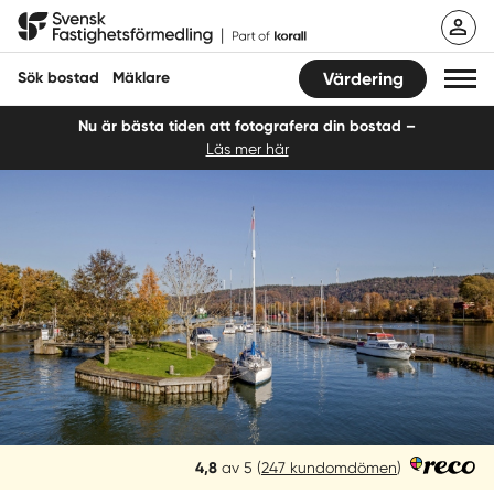
Hoppa
Svensk Fastighetsförmedling
till
innehåll
Sök bostad
Mäklare
Värdering
Nu är bästa tiden att fotografera din bostad –
Läs mer här
Sök bostad
Hitta mäklare
Sälja
Köpa
Guider
Start
Reco
4,8
av 5
(
247 kundomdömen
)
Logga in
betyg: