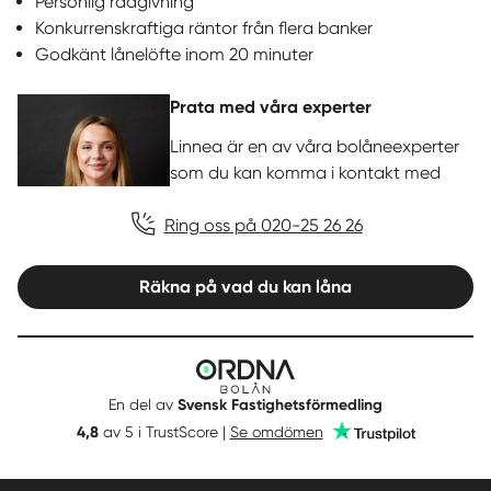
Personlig rådgivning
Konkurrenskraftiga räntor från flera banker
Godkänt lånelöfte inom 20 minuter
Prata med våra experter
Linnea är en av våra bolåneexperter
som du kan komma i kontakt med
Ring oss på 020-25 26 26
Räkna på vad du kan låna
Ordna
Bolån
En del av
Svensk Fastighetsförmedling
Trustpilot
4,8
av 5 i TrustScore |
Se omdömen