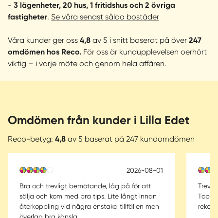
-
3 lägenheter, 20 hus, 1 fritidshus och 2 övriga
För oss är det lika viktigt att köpare kontaktar oss som
fastigheter
.
Se våra senast sålda bostäder
att säljare gör det. Genom vårt arbetssätt med
Aktiv
Matchning
hittar vi rätt köpare till rätt bostad. När
Våra kunder ger oss
4,8
av 5 i snitt baserat på över
247
köpare berättar för oss vad de söker ser vi till att de inte
omdömen hos Reco.
För oss är kundupplevelsen oerhört
går miste om möjligheter på marknaden – ibland innan
viktig – i varje möte och genom hela affären.
bostaden ens blivit annonserad.
Hos oss jobbar vi tillsammans som ett starkt lag, där
varje affär får ta del av hela vår samlade kompetens.
Omdömen från kunder i Lilla Edet
Reco-betyg:
4,8
av 5 baserat på 247 kundomdömen
2026-08-01
Bra och trevligt bemötande, låg på för att
Trevli
sälja och kom med bra tips. Lite långt innan
Toppen
återkoppling vid några enstaka tillfällen men
rekom
överlag bra känsla