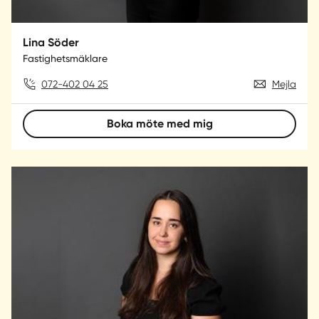
Lina Söder
Fastighetsmäklare
072-402 04 25
Mejla
Boka möte med mig