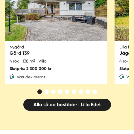
Nygård
Lilla Ed
Gård 139
Jägar
2
4 rok
138 m
Villa
4 rok
Slutpris: 2 300 000 kr
Slutpri
Varudeklarerat
Var
Alla sålda bostäder i Lilla Edet