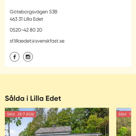
Göteborgsvägen 53B
463 31 Lilla Edet
0520-42 80 20
sf.lillaedet@svenskfast.se
Sålda i Lilla Edet
Såld
23/7 2026
Såld
17/7