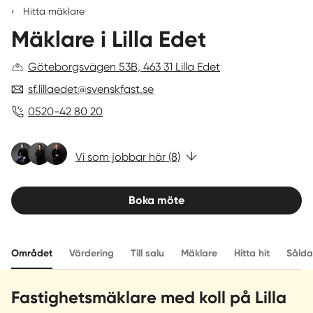
‹
Hitta mäklare
4,8
Mäklare i Lilla Edet
av
Sverige
|
Spanien
5
(247
Göteborgsvägen 53B, 463 31 Lilla Edet
kundomdömen)
sf.lillaedet@svenskfast.se
0520-42 80 20
Vi som jobbar här (8)
Boka möte
Området
Värdering
Till salu
Mäklare
Hitta hit
Sålda
Fastighetsmäklare med koll på Lilla