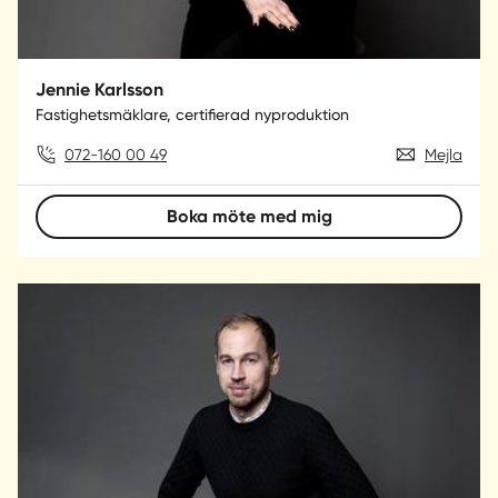
Jennie Karlsson
Fastighetsmäklare, certifierad nyproduktion
072-160 00 49
Mejla
Boka möte med mig