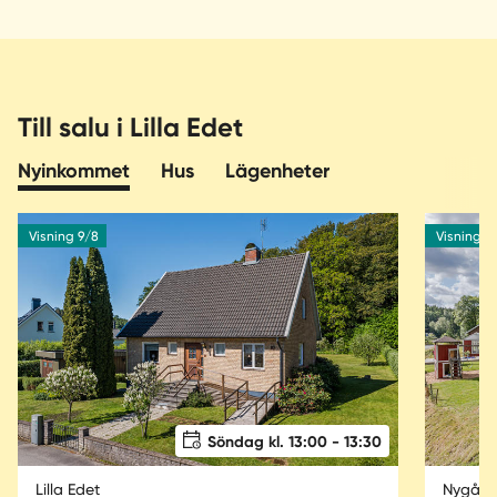
Till salu i Lilla Edet
Nyinkommet
Hus
Lägenheter
Visning 9/8
Visning 9
Söndag kl. 13:00 - 13:30
Lilla Edet
Nygård