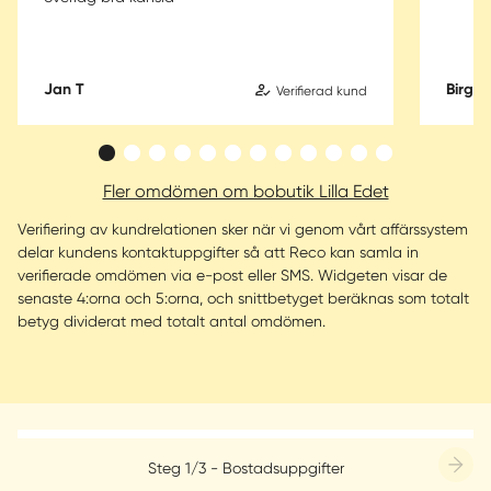
Jan T
Birgitt
Verifierad kund
Fler omdömen om bobutik Lilla Edet
Verifiering av kundrelationen sker när vi genom vårt affärssystem
delar kundens kontaktuppgifter så att Reco kan samla in
verifierade omdömen via e-post eller SMS. Widgeten visar de
senaste 4:orna och 5:orna, och snittbetyget beräknas som totalt
betyg dividerat med totalt antal omdömen.
Steg 1/3 - Bostadsuppgifter