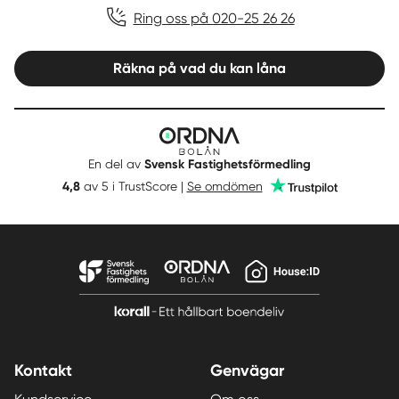
Ring oss på 020-25 26 26
Räkna på vad du kan låna
Ordna
Bolån
En del av
Svensk Fastighetsförmedling
Trustpilot
4,8
av 5 i TrustScore |
Se omdömen
Kontakt
Genvägar