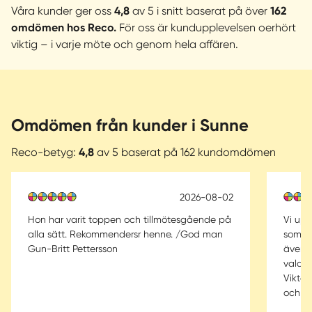
Våra kunder ger oss
4,8
av 5 i snitt baserat på över
162
omdömen hos Reco.
För oss är kundupplevelsen oerhört
viktig – i varje möte och genom hela affären.
Omdömen från kunder i Sunne
Reco-betyg:
4,8
av 5 baserat på 162 kundomdömen
2026-08-02
Hon har varit toppen och tillmötesgående på
Vi upp
alla sätt. Rekommendersr henne. /God man
som se
Gun-Britt Pettersson
även k
valde 
Viktor
och Er