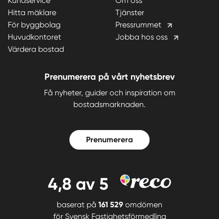
Kundservice
Om oss
Hitta mäklare
Tjänster
För byggbolag
Pressrummet
Huvudkontoret
Jobba hos oss
Värdera bostad
Prenumerera på vårt nyhetsbrev
Få nyheter, guider och inspiration om
bostadsmarknaden.
Prenumerera
4,8
av 5
baserat på
161 529
omdömen
för
Svensk Fastighetsförmedling