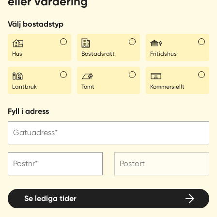
eller värdering
Välj bostadstyp
Hus
Bostadsrätt
Fritidshus
Lantbruk
Tomt
Kommersiellt
Fyll i adress
Gatuadress*
Postnr*
Postort
Se lediga tider