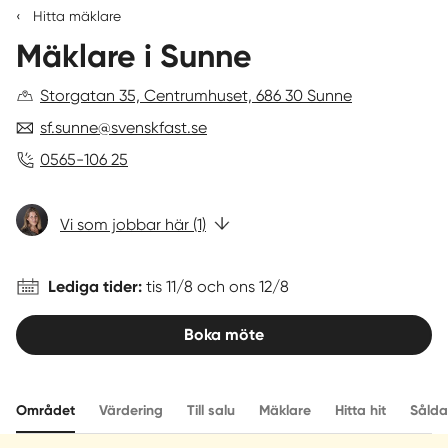
‹
Hitta mäklare
4,8
Mäklare i Sunne
av
Sverige
|
Spanien
5
(162
Storgatan 35, Centrumhuset, 686 30 Sunne
kundomdömen)
sf.sunne@svenskfast.se
0565-106 25
Vi som jobbar här (1)
Lediga tider:
tis 11/8 och ons 12/8
Boka möte
Området
Värdering
Till salu
Mäklare
Hitta hit
Sålda