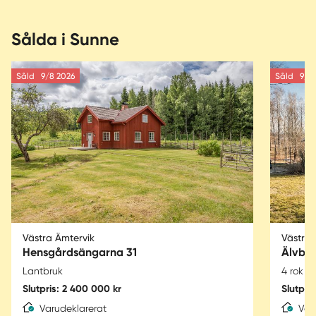
Sålda i Sunne
Såld
9/8 2026
Såld
9/8 
Västra Ämtervik
Västra 
Hensgårdsängarna 31
Älvby
Lantbruk
4 rok
Slutpris: 2 400 000 kr
Slutpri
Varudeklarerat
Var