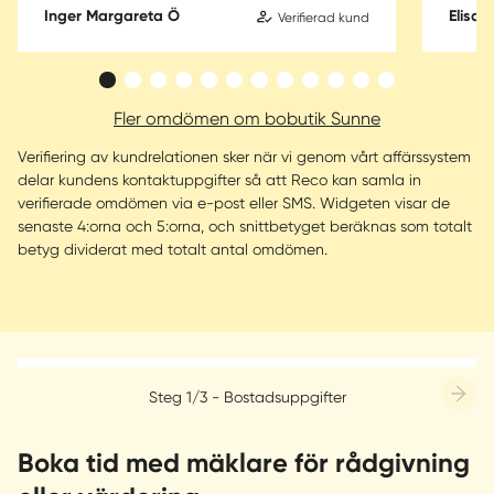
Inger Margareta Ö
Elisab
Verifierad kund
Fler omdömen om bobutik Sunne
Verifiering av kundrelationen sker när vi genom vårt affärssystem
delar kundens kontaktuppgifter så att Reco kan samla in
verifierade omdömen via e-post eller SMS. Widgeten visar de
senaste 4:orna och 5:orna, och snittbetyget beräknas som totalt
betyg dividerat med totalt antal omdömen.
Steg 1/3 - Bostadsuppgifter
Boka tid med mäklare för rådgivning