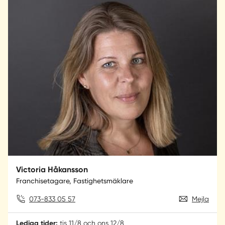
Victoria Håkansson
Franchisetagare, Fastighetsmäklare
073-833 05 57
Mejla
Lediga tider:
tis 11/8 och ons 12/8