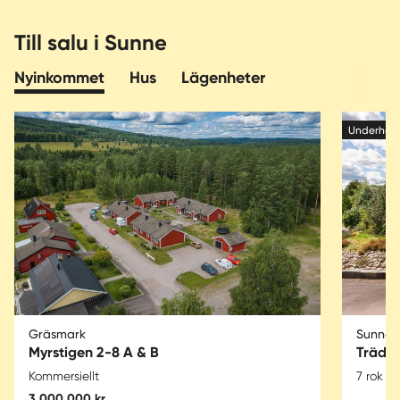
Till salu i Sunne
Nyinkommet
Hus
Lägenheter
Underhan
Gräsmark
Sunne
Myrstigen 2-8 A & B
Trädg
Kommersiellt
7 rok
1
3 000 000 kr