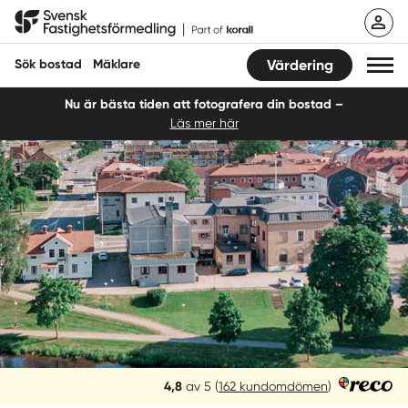
Hoppa
Svensk Fastighetsförmedling
till
innehåll
Sök bostad
Mäklare
Värdering
Nu är bästa tiden att fotografera din bostad –
Läs mer här
Sök bostad
Hitta mäklare
Sälja
Köpa
Guider
Start
Reco
4,8
av 5
(
162 kundomdömen
)
Logga in
betyg: