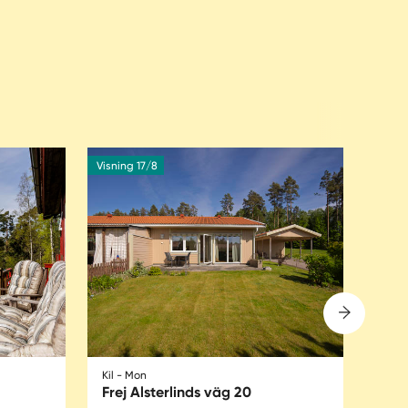
Visning 17/8
Visnin
Kil - Mon
Kil -
Frej Alsterlinds väg 20
Frej