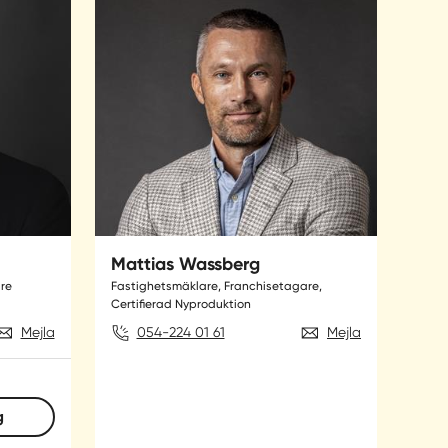
Mattias Wassberg
re
Fastighetsmäklare, Franchisetagare,
Certifierad Nyproduktion
Mejla
054-224 01 61
Mejla
g