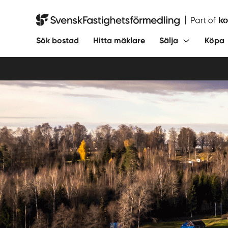
Hoppa
till
Svensk Fastighetsförmedling
innehåll
Sök bostad
Hitta mäklare
Sälja
Köpa