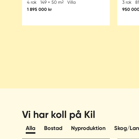
4 rok
149 + 50 m
2
Villa
3 rok
8
1 895 000 kr
950 000
Vi har koll på Kil
Alla
Bostad
Nyproduktion
Skog/Lan