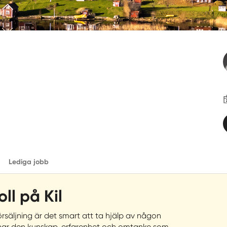
Lediga jobb
ll på Kil
örsäljning är det smart att ta hjälp av någon
g har den kunskap, erfarenhet och omtanke som