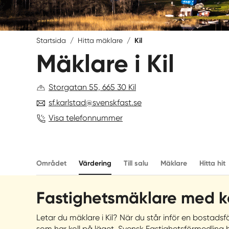
Startsida
/
Hitta mäklare
/
Kil
Mäklare i Kil
Storgatan 55, 665 30 Kil
sf.karlstad@svenskfast.se
Visa telefonnummer
Området
Värdering
Till salu
Mäklare
Hitta hit
Fastighetsmäklare med ko
Letar du mäklare i Kil? När du står inför en bostadsf
som har koll på läget. Svensk Fastighetsförmedlin