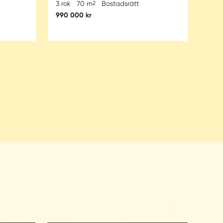
3 rok
70 m
2
Bostadsrätt
3 ro
990 000 kr
895 