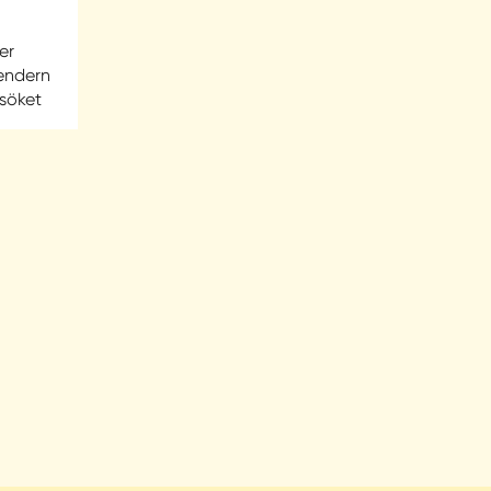
er
lendern
esöket