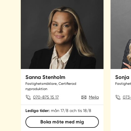
Sanna Stenholm
Sonja 
Fastighetsmäklare, Certifierad
Fastighe
nyproduktion
070-875 15 17
Mejla
073-
Lediga tider:
mån 17/8 och tis 18/8
Boka möte med mig