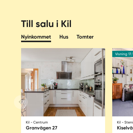
Till salu i Kil
Nyinkommet
Hus
Tomter
Visning 17
Kil - Centrum
Kil - Ste
Granvägen 27
Kiselv