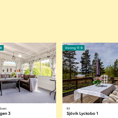
/8
Visning 17/8
nåsen
Kil
ägen 3
Sjövik Lyckobo 1