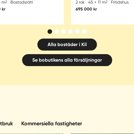
1 m
2
Bostadsrätt
2 rok
45 + 11 m
2
Fritidshus
 kr
695 000 kr
Alla bostäder i Kil
Se bobutikens alla försäljningar
tbruk
Kommersiella fastigheter