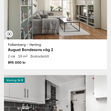
Falkenberg - Herting
August Bondesons väg 2
2
2 rok
59 m
Bostadsrätt
895 000 kr
Visning 16/8