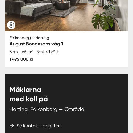
Falkenberg - Herting
August Bondesons väg 1
2
3 rok
66 m
Bostadsrätt
1 495 000 kr
Mäklarna
med koll på
Herting, Falkenberg — Område
Se kontaktuppgifter