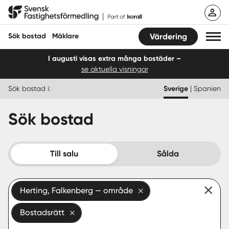
Hoppa
Svensk Fastighetsförmedling
till
innehåll
Sök bostad
Mäklare
Värdering
I augusti visas extra många bostäder –
se aktuella visningar
Sök bostad
Sök bostad i:
Sverige
|
Spanien
Hitta mäklare
Sök bostad
Sälja
Köpa
Till salu
Sålda
Guider
Herting, Falkenberg — område
Start
Bostadsrätt
Logga in