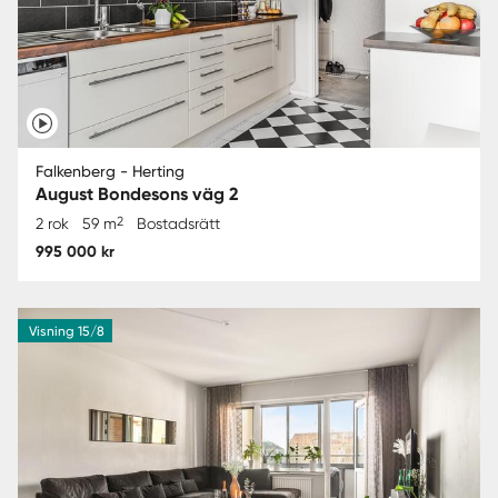
Falkenberg - Herting
August Bondesons väg 2
2
2 rok
59 m
Bostadsrätt
995 000 kr
Visning 15/8