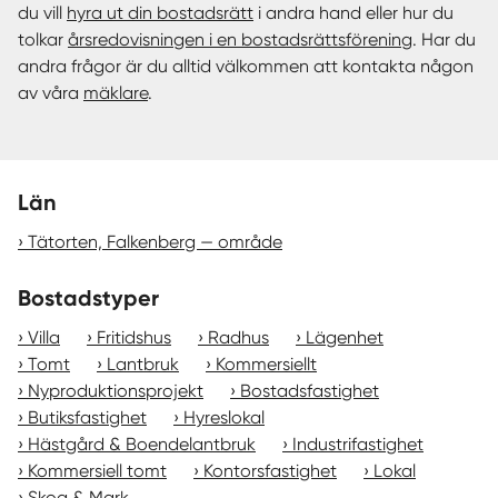
du vill
hyra ut din bostadsrätt
i andra hand eller hur du
tolkar
årsredovisningen i en bostadsrättsförening
. Har du
andra frågor är du alltid välkommen att kontakta någon
av våra
mäklare
.
Län
Tätorten, Falkenberg — område
Bostadstyper
Villa
Fritidshus
Radhus
Lägenhet
Tomt
Lantbruk
Kommersiellt
Nyproduktionsprojekt
Bostadsfastighet
Butiksfastighet
Hyreslokal
Hästgård & Boendelantbruk
Industrifastighet
Kommersiell tomt
Kontorsfastighet
Lokal
Skog & Mark