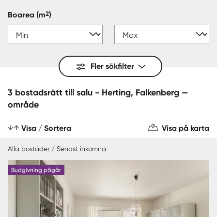
2
Boarea
(m
)
Fler sökfilter
3 bostadsrätt till salu - Herting, Falkenberg —
område
Visa / Sortera
Visa på karta
Alla bostäder / Senast inkomna
Budgivning pågår