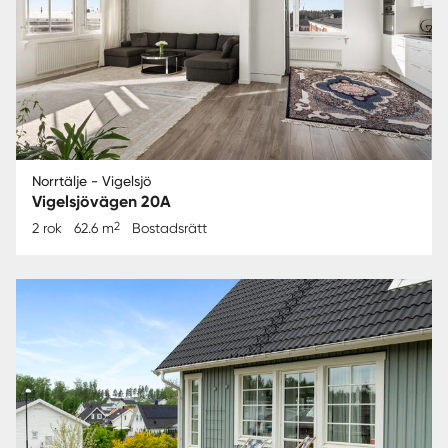
Norrtälje - Vigelsjö
Vigelsjövägen 20A
2
2 rok
62.6 m
Bostadsrätt