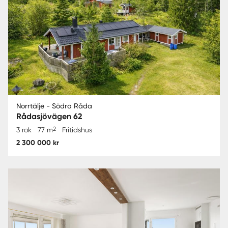
Norrtälje - Södra Råda
Rådasjövägen 62
2
3 rok
77 m
Fritidshus
2 300 000 kr