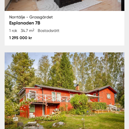
Norrtälje - Grossgärdet
Esplanaden 7B
2
1 rok
34.7 m
Bostadsrätt
1 295 000 kr