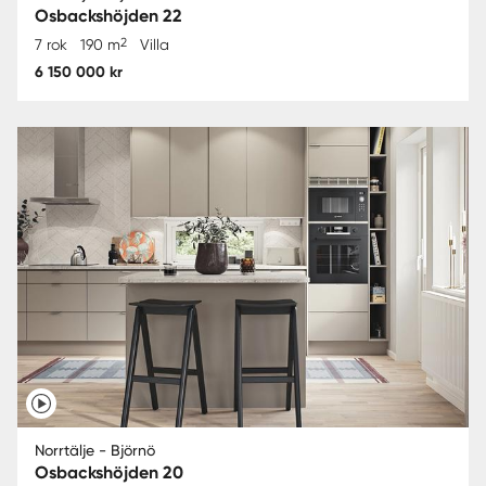
Osbackshöjden 22
2
7 rok
190 m
Villa
6 150 000 kr
Norrtälje - Björnö
Osbackshöjden 20