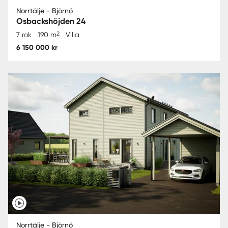
Norrtälje - Björnö
Osbackshöjden 24
2
7 rok
190 m
Villa
6 150 000 kr
Norrtälje - Björnö