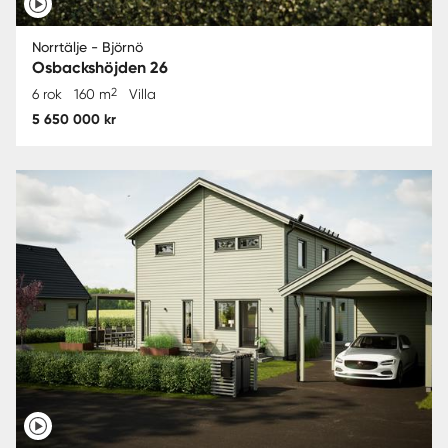
Norrtälje - Björnö
Osbackshöjden 26
2
6 rok
160 m
Villa
5 650 000 kr