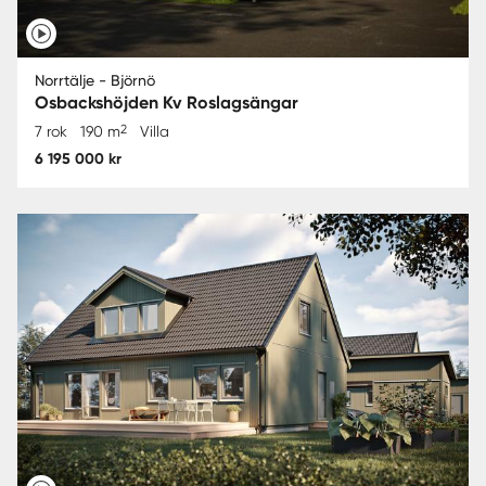
Norrtälje - Björnö
Osbackshöjden Kv Roslagsängar
2
7 rok
190 m
Villa
6 195 000 kr