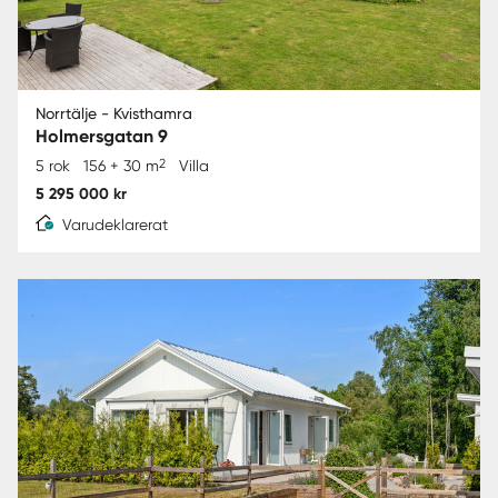
Norrtälje - Kvisthamra
Holmersgatan 9
2
5 rok
156 + 30 m
Villa
5 295 000 kr
Varudeklarerat