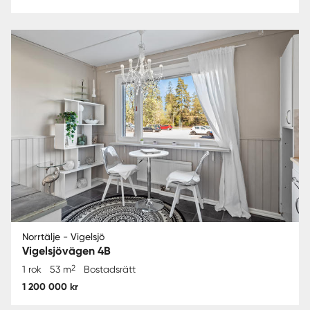
Norrtälje - Vigelsjö
Vigelsjövägen 4B
2
1 rok
53 m
Bostadsrätt
1 200 000 kr