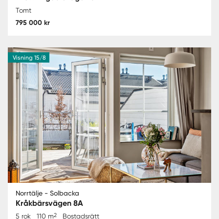
Tomt
795 000 kr
Visning 15/8
Norrtälje - Solbacka
Kråkbärsvägen 8A
2
5 rok
110 m
Bostadsrätt