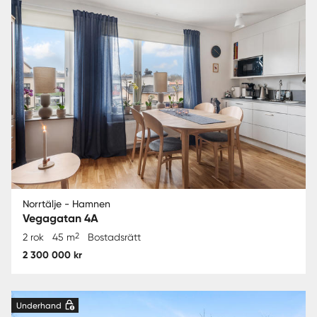
Norrtälje - Hamnen
Vegagatan 4A
2
2 rok
45 m
Bostadsrätt
2 300 000 kr
Underhand