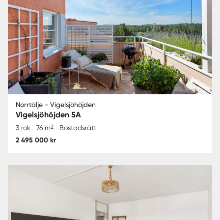
Norrtälje - Vigelsjöhöjden
Vigelsjöhöjden 5A
2
3 rok
76 m
Bostadsrätt
2 495 000 kr