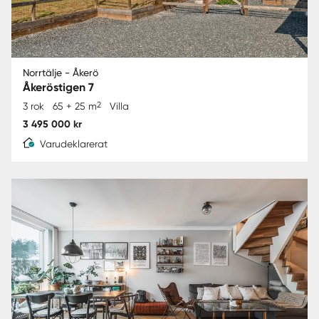
Norrtälje - Åkerö
Åkeröstigen 7
2
3 rok
65 + 25 m
Villa
3 495 000 kr
Varudeklarerat