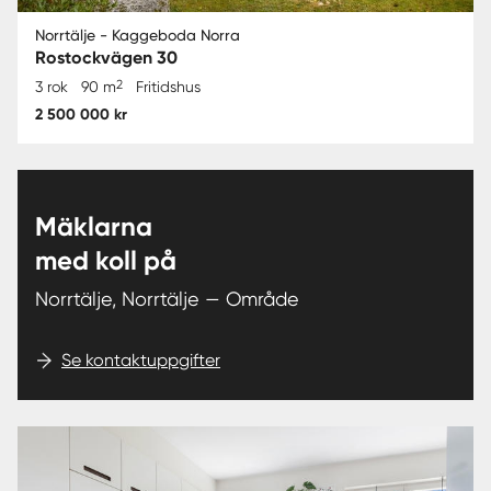
Norrtälje - Kaggeboda Norra
Rostockvägen 30
2
3 rok
90 m
Fritidshus
2 500 000 kr
Mäklarna
med koll på
Norrtälje, Norrtälje — Område
Se kontaktuppgifter