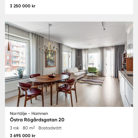
3 250 000 kr
Norrtälje - Hamnen
Östra Rögårdsgatan 20
2
3 rok
80 m
Bostadsrätt
3 695 000 kr