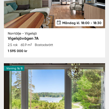
Måndag kl. 18:00 - 18:30
Norrtälje - Vigelsjö
Vigelsjövägen 7A
2
2.5 rok
65.9 m
Bostadsrätt
1 595 000 kr
Visning 16/8