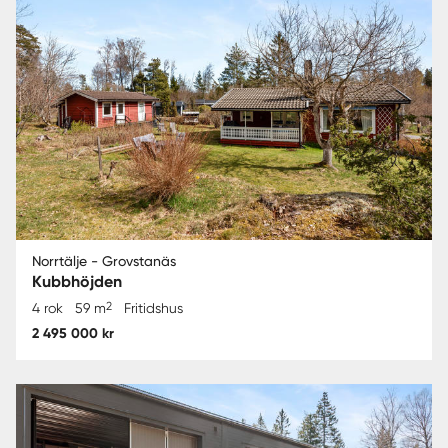
Norrtälje - Grovstanäs
Kubbhöjden
2
4 rok
59 m
Fritidshus
2 495 000 kr