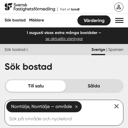
Hoppa
Svensk Fastighetsförmedling
till
innehåll
Sök bostad
Mäklare
Värdering
I augusti visas extra många bostäder –
se aktuella visningar
Sök bostad
Sök bostad i:
Sverige
|
Spanien
Hitta mäklare
Sök bostad
Sälja
Köpa
Till salu
Sålda
Guider
Norrtälje, Norrtälje — område
Start
Logga in