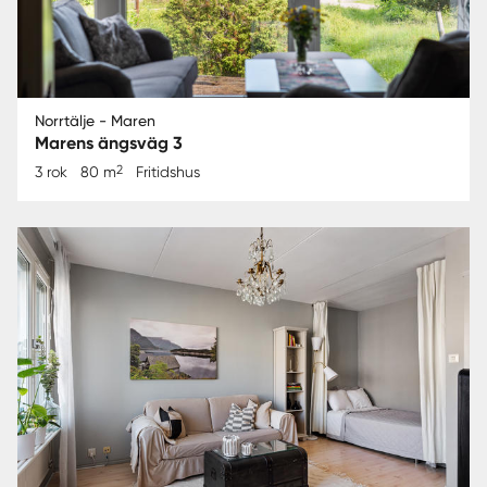
Norrtälje - Maren
Marens ängsväg 3
2
3 rok
80 m
Fritidshus