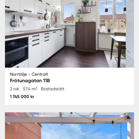
Norrtälje - Centralt
Frötunagatan 11B
2
2 rok
57.4 m
Bostadsrätt
1 745 000 kr