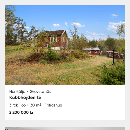
Norrtälje - Grovstanäs
Kubbhöjden 15
2
3 rok
66 + 30 m
Fritidshus
2 200 000 kr