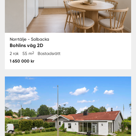
Norrtälje - Solbacka
Bohlins väg 2D
2
2 rok
55 m
Bostadsrätt
1 650 000 kr