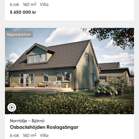
2
6 rok
160 m
Villa
5 650 000 kr
Nyproduktion
Norrtälje - Björnö
Osbackshöjden Roslagsängar
2
6 rok
160 m
Villa