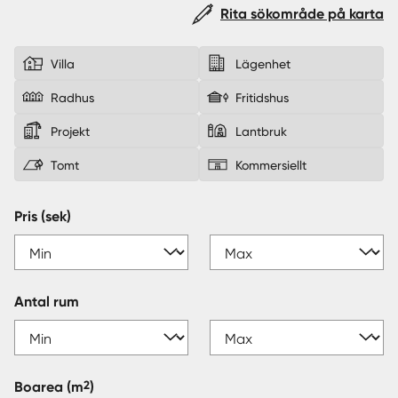
Rita sökområde på karta
Sverige
|
Spanien
Villa
Lägenhet
Radhus
Fritidshus
Projekt
Lantbruk
Tomt
Kommersiellt
Pris (sek)
Antal rum
2
Boarea
(m
)