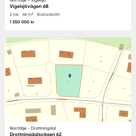
Norrtälje - Vigelsjö
Vigelsjövägen 6B
2
2 rok
66 m
Bostadsrätt
1 350 000 kr
Norrtälje - Drottningdal
Drottningdalsvägen 62