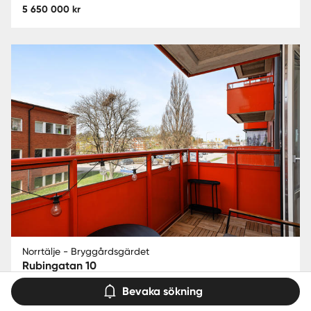
5 650 000 kr
Norrtälje - Bryggårdsgärdet
Rubingatan 10
2
2 rok
50.5 m
Bostadsrätt
Bevaka sökning
1 395 000 kr