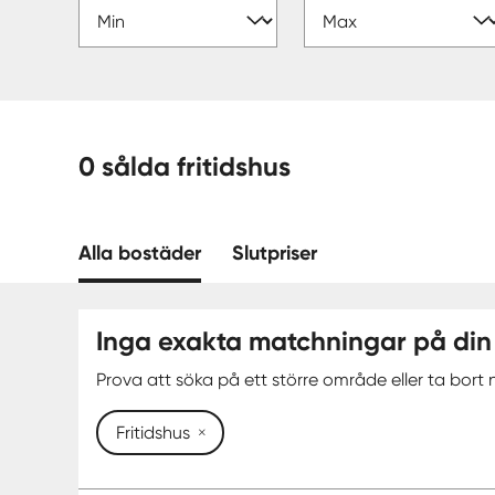
0 sålda fritidshus
Alla bostäder
Slutpriser
Inga exakta matchningar på din
Prova att söka på ett större område eller ta bort n
Fritidshus