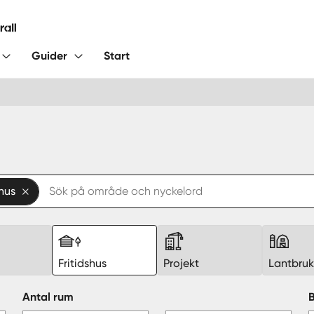
Guider
Start
shus
Fritidshus
Projekt
Lantbru
Antal rum