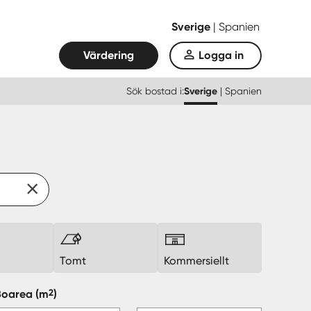
Sverige
|
Spanien
Värdering
Logga in
Sök bostad i:
Sverige
|
Spanien
k
Tomt
Kommersiellt
2
Boarea
(m
)