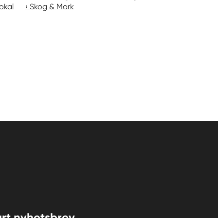
okal
Skog & Mark
rt nyhetsbrev