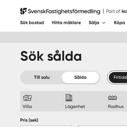
Hoppa
till
Svensk Fastighetsförmedling
innehåll
Sök bostad
Hitta mäklare
Sälja
Köpa
Sök sålda
Till salu
Sålda
Fritid
Villa
Lägenhet
Radhus
Pris (sek)