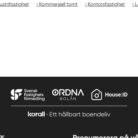
ustrifastighet
Kommersiell tomt
Kontorsfastighet
L
ar
Prenumerera på vå