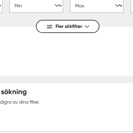
Fler sökfilter
 sökning
ågra av dina filter.