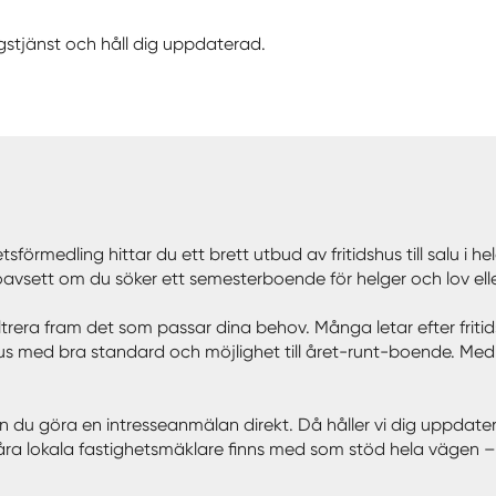
gstjänst och håll dig uppdaterad.
etsförmedling hittar du ett brett utbud av fritidshus till salu i 
n – oavsett om du söker ett semesterboende för helger och lov el
t filtrera fram det som passar dina behov. Många letar efter friti
 med bra standard och möjlighet till året-runt-boende. Med våra
 kan du göra en intresseanmälan direkt. Då håller vi dig uppdat
våra lokala fastighetsmäklare finns med som stöd hela vägen – f