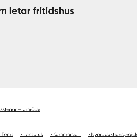
m letar fritidshus
dsstenar — område
Tomt
Lantbruk
Kommersiellt
Nyproduktionsproje