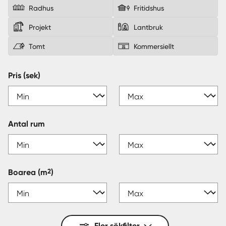
Radhus
Fritidshus
Sverige
|
Spanien
Projekt
Lantbruk
Tomt
Kommersiellt
Pris (sek)
Antal rum
2
Boarea
(m
)
Fler sökfilter