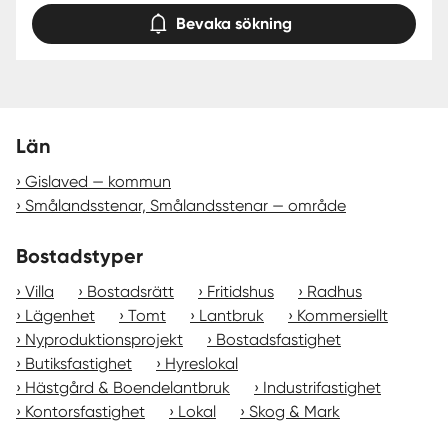
Bevaka sökning
Län
Gislaved — kommun
Smålandsstenar, Smålandsstenar — område
Bostadstyper
Villa
Bostadsrätt
Fritidshus
Radhus
Lägenhet
Tomt
Lantbruk
Kommersiellt
Nyproduktionsprojekt
Bostadsfastighet
Butiksfastighet
Hyreslokal
Hästgård & Boendelantbruk
Industrifastighet
Kontorsfastighet
Lokal
Skog & Mark