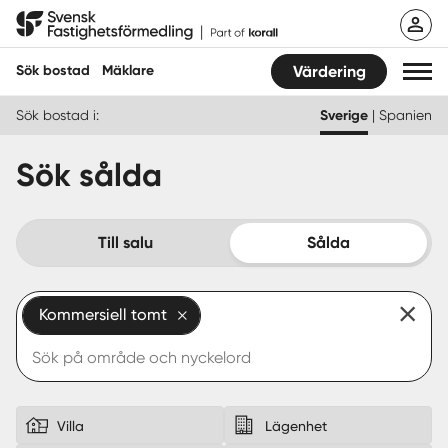
Hoppa
Svensk Fastighetsförmedling
till
innehåll
Sök bostad
Mäklare
Värdering
Sök bostad i:
Sverige
|
Spanien
Sök bostad
Sök sålda
Hitta mäklare
Sälja
Till salu
Sålda
Köpa
Kommersiell tomt
Guider
Start
Logga in
Villa
Lägenhet