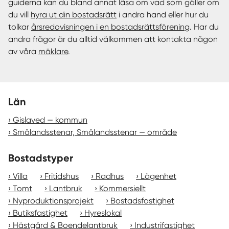
guiderna kan du bland annat läsa om vad som gäller om
du vill
hyra ut din bostadsrätt
i andra hand eller hur du
tolkar
årsredovisningen i en bostadsrättsförening
. Har du
andra frågor är du alltid välkommen att kontakta någon
av våra
mäklare
.
Län
Gislaved — kommun
Smålandsstenar, Smålandsstenar — område
Bostadstyper
Villa
Fritidshus
Radhus
Lägenhet
Tomt
Lantbruk
Kommersiellt
Nyproduktionsprojekt
Bostadsfastighet
Butiksfastighet
Hyreslokal
Hästgård & Boendelantbruk
Industrifastighet