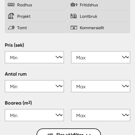
Radhus
Fritidshus
Sverige
|
Spanien
Projekt
Lantbruk
Tomt
Kommersiellt
Pris (sek)
Antal rum
2
Boarea
(m
)
Fler sökfilter