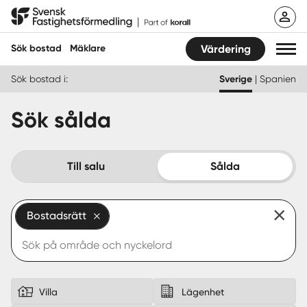
Hoppa
Svensk Fastighetsförmedling
till
innehåll
Sök bostad
Mäklare
Värdering
Sök bostad i:
Sverige
|
Spanien
Sök bostad
Sök sålda
Hitta mäklare
Sälja
Till salu
Sålda
Köpa
Bostadsrätt
Guider
Start
Logga in
Villa
Lägenhet