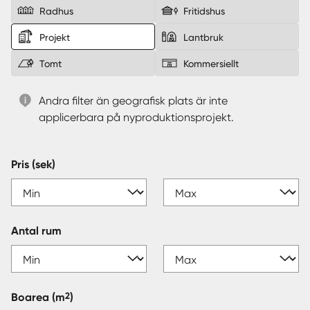
Radhus
Fritidshus
Sverige
|
Spanien
Projekt
Lantbruk
Tomt
Kommersiellt
Andra filter än geografisk plats är inte
applicerbara på nyproduktionsprojekt.
Pris (sek)
Antal rum
2
Boarea
(m
)