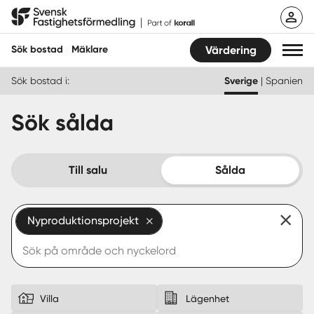
Hoppa
Svensk Fastighetsförmedling
till
innehåll
Sök bostad
Mäklare
Värdering
Sök bostad i:
Sverige
|
Spanien
Sök bostad
Sök sålda
Hitta mäklare
Sälja
Till salu
Sålda
Köpa
Nyproduktionsprojekt
Guider
Start
Logga in
Villa
Lägenhet