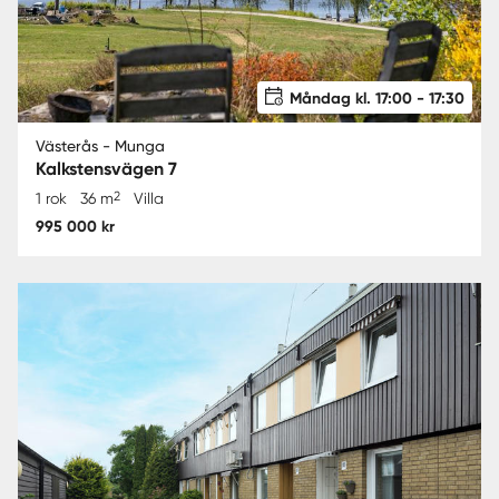
Måndag kl. 17:00 - 17:30
Västerås - Munga
Kalkstensvägen 7
2
1 rok
36 m
Villa
995 000 kr