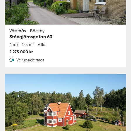
Västerås - Bäckby
Stångjärnsgatan 63
2
4 rok
125 m
Villa
2 275 000 kr
Varudeklarerat