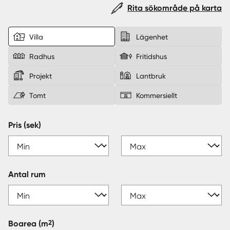
Rita sökområde på karta
Sverige
|
Spanien
Villa
Lägenhet
Radhus
Fritidshus
Projekt
Lantbruk
Tomt
Kommersiellt
Pris (sek)
Antal rum
2
Boarea
(m
)