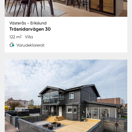
Västerås - Erikslund
Träsnidarvägen 30
2
122 m
Villa
Varudeklarerat