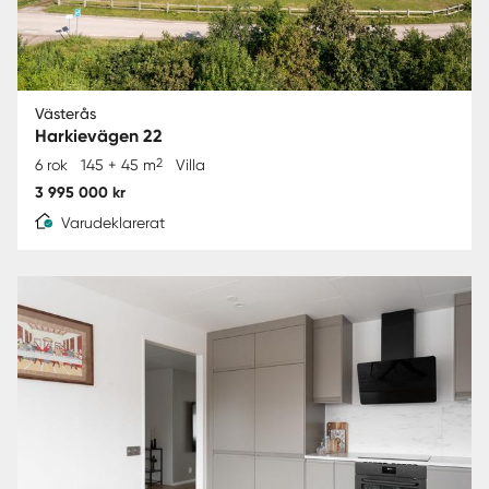
Västerås
Harkievägen 22
2
6 rok
145 + 45 m
Villa
3 995 000 kr
Varudeklarerat