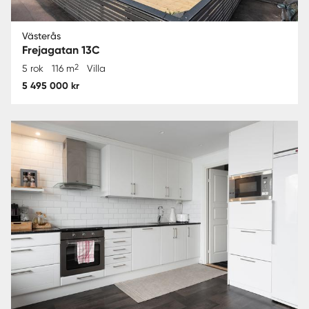
Västerås
Frejagatan 13C
2
5 rok
116 m
Villa
5 495 000 kr