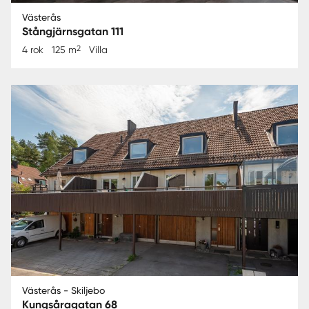
Västerås
Stångjärnsgatan 111
2
4 rok
125 m
Villa
Västerås - Skiljebo
Kungsåragatan 68