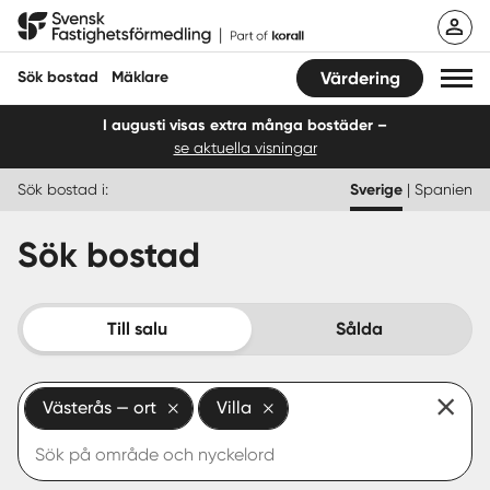
Hoppa
Svensk Fastighetsförmedling
till
innehåll
Sök bostad
Mäklare
Värdering
I augusti visas extra många bostäder –
se aktuella visningar
Sök bostad
Sök bostad i:
Sverige
|
Spanien
Hitta mäklare
Sök bostad
Sälja
Köpa
Till salu
Sålda
Guider
Västerås — ort
Villa
Start
Logga in