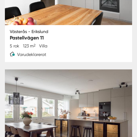
Västerås - Erikslund
Pastellvägen 11
2
5 rok
123 m
Villa
Varudeklarerat