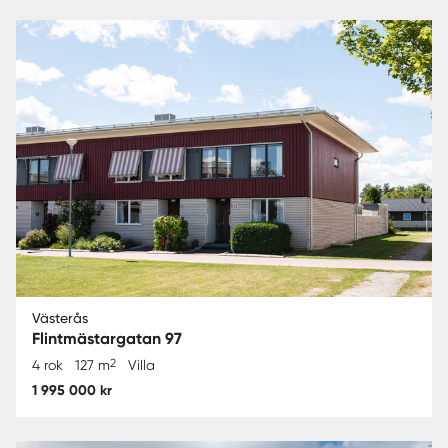
Västerås
Flintmästargatan 97
2
4 rok
127 m
Villa
1 995 000 kr