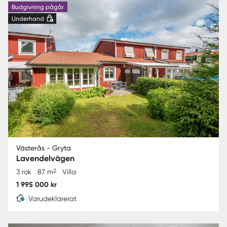
Budgivning pågår
Underhand
Västerås - Gryta
Lavendelvägen
2
3 rok
87 m
Villa
1 995 000 kr
Varudeklarerat