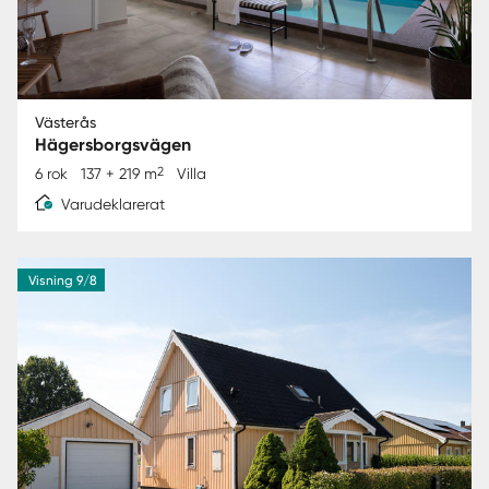
Västerås
Hägersborgsvägen
2
6 rok
137 + 219 m
Villa
Varudeklarerat
Visning 9/8