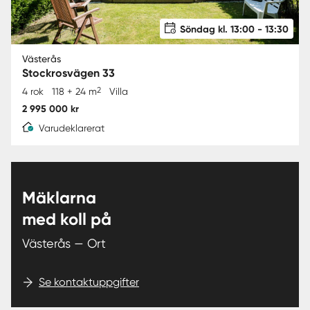
Söndag kl. 13:00 - 13:30
Västerås
Stockrosvägen 33
2
4 rok
118 + 24 m
Villa
2 995 000 kr
Varudeklarerat
Mäklarna
med koll på
Västerås — Ort
Se kontaktuppgifter