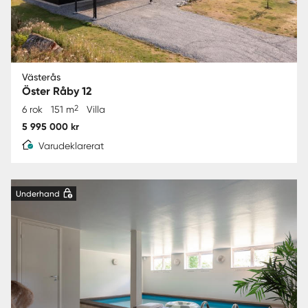
Västerås
Öster Råby 12
2
6 rok
151 m
Villa
5 995 000 kr
Varudeklarerat
Underhand