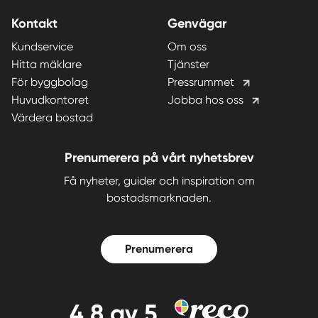
Kontakt
Genvägar
Kundservice
Om oss
Hitta mäklare
Tjänster
För byggbolag
Pressrummet
Huvudkontoret
Jobba hos oss
Värdera bostad
Prenumerera på vårt nyhetsbrev
Få nyheter, guider och inspiration om
bostadsmarknaden.
Prenumerera
4,8
av 5