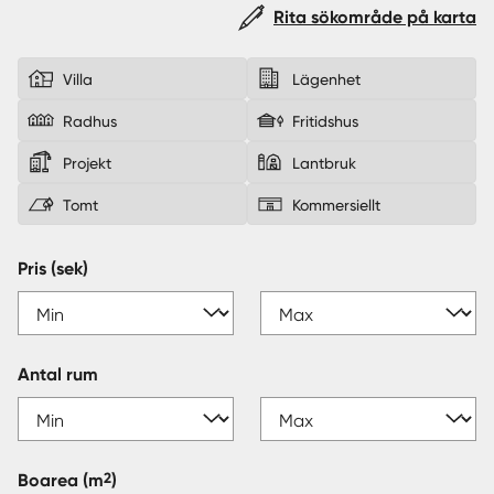
Rita sökområde på karta
Sverige
|
Spanien
Villa
Lägenhet
Radhus
Fritidshus
Projekt
Lantbruk
Tomt
Kommersiellt
Pris (sek)
Antal rum
2
Boarea
(m
)