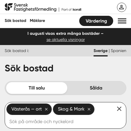
Hoppa
Svensk Fastighetsförmedling
till
innehåll
Sök bostad
Mäklare
Värdering
I augusti visas extra många bostäder –
se aktuella visningar
Sök bostad
Sök bostad i:
Sverige
|
Spanien
Hitta mäklare
Sök bostad
Sälja
Köpa
Till salu
Sålda
Guider
Västerås — ort
Skog & Mark
Start
Logga in