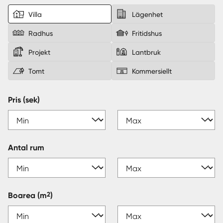
Villa
Lägenhet
Sverige
|
Spanien
Radhus
Fritidshus
Projekt
Lantbruk
Tomt
Kommersiellt
Pris (sek)
Antal rum
2
Boarea
(m
)