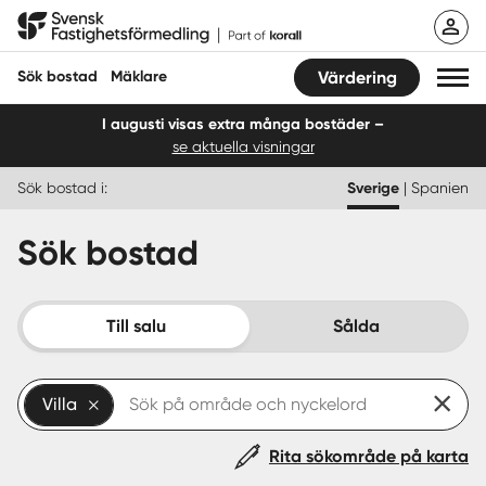
Hoppa
Svensk Fastighetsförmedling
till
innehåll
Sök bostad
Mäklare
Värdering
I augusti visas extra många bostäder –
se aktuella visningar
Sök bostad
Sök bostad i:
Sverige
|
Spanien
Hitta mäklare
Sök bostad
Sälja
Köpa
Till salu
Sålda
Guider
Villa
Start
Rita sökområde på karta
Logga in