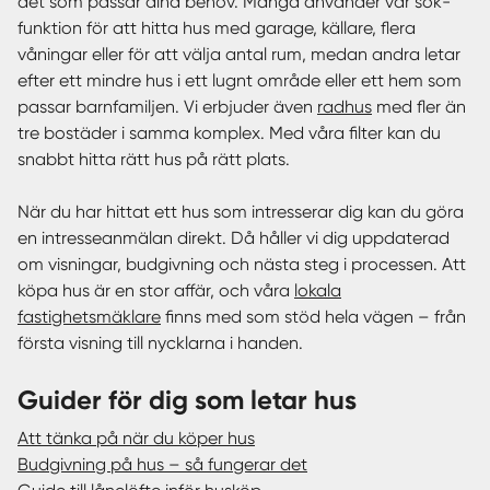
det som passar dina behov. Många använder vår sök-
funktion för att hitta hus med garage, källare, flera
våningar eller för att välja antal rum, medan andra letar
efter ett mindre hus i ett lugnt område eller ett hem som
passar barnfamiljen. Vi erbjuder även
radhus
med fler än
tre bostäder i samma komplex. Med våra filter kan du
snabbt hitta rätt hus på rätt plats.
När du har hittat ett hus som intresserar dig kan du göra
en intresseanmälan direkt. Då håller vi dig uppdaterad
om visningar, budgivning och nästa steg i processen. Att
köpa hus är en stor affär, och våra
lokala
fastighetsmäklare
finns med som stöd hela vägen – från
första visning till nycklarna i handen.
Guider för dig som letar hus
Att tänka på när du köper hus
Budgivning på hus – så fungerar det