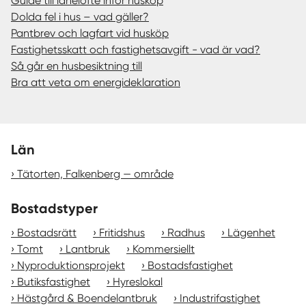
Guide till lånelöfte inför husköp
Dolda fel i hus – vad gäller?
Pantbrev och lagfart vid husköp
Fastighetsskatt och fastighetsavgift - vad är vad?
Så går en husbesiktning till
Bra att veta om energideklaration
Län
Tätorten, Falkenberg — område
Bostadstyper
Bostadsrätt
Fritidshus
Radhus
Lägenhet
Tomt
Lantbruk
Kommersiellt
Nyproduktionsprojekt
Bostadsfastighet
Butiksfastighet
Hyreslokal
Hästgård & Boendelantbruk
Industrifastighet