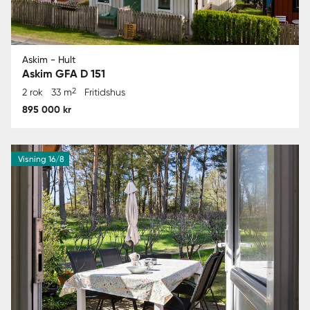
Askim - Hult
Askim GFA D 151
2
2 rok
33 m
Fritidshus
895 000 kr
Visning 16/8