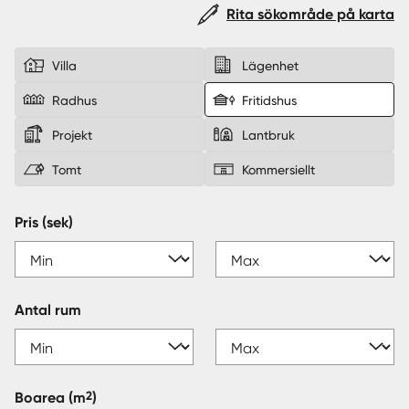
Rita sökområde på karta
Sverige
|
Spanien
Villa
Lägenhet
Radhus
Fritidshus
Projekt
Lantbruk
Tomt
Kommersiellt
Pris (sek)
Antal rum
2
Boarea
(m
)