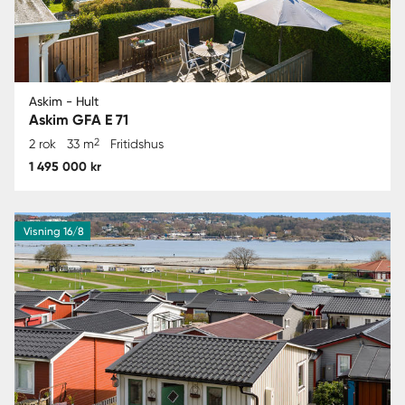
Askim - Hult
Askim GFA E 71
2
2 rok
33 m
Fritidshus
1 495 000 kr
Visning 16/8