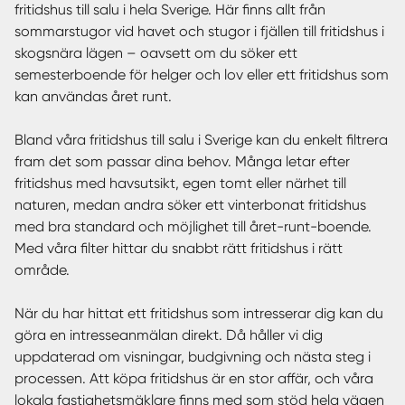
fritidshus till salu i hela Sverige. Här finns allt från
sommarstugor vid havet och stugor i fjällen till fritidshus i
skogsnära lägen – oavsett om du söker ett
semesterboende för helger och lov eller ett fritidshus som
kan användas året runt.
Bland våra fritidshus till salu i Sverige kan du enkelt filtrera
fram det som passar dina behov. Många letar efter
fritidshus med havsutsikt, egen tomt eller närhet till
naturen, medan andra söker ett vinterbonat fritidshus
med bra standard och möjlighet till året-runt-boende.
Med våra filter hittar du snabbt rätt fritidshus i rätt
område.
När du har hittat ett fritidshus som intresserar dig kan du
göra en intresseanmälan direkt. Då håller vi dig
uppdaterad om visningar, budgivning och nästa steg i
processen. Att köpa fritidshus är en stor affär, och våra
lokala fastighetsmäklare finns med som stöd hela vägen