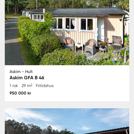
Askim - Hult
Askim GFA B 46
2
1 rok
29 m
Fritidshus
950 000 kr