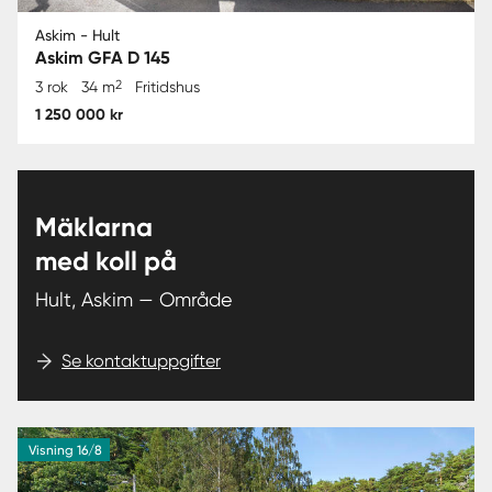
Askim - Hult
Askim GFA D 145
2
3 rok
34 m
Fritidshus
1 250 000 kr
Mäklarna
med koll på
Hult, Askim — Område
Se kontaktuppgifter
Visning 16/8