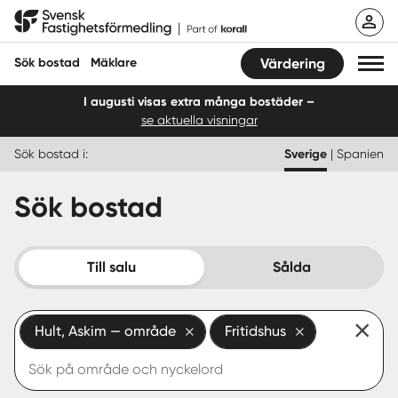
Hoppa
Svensk Fastighetsförmedling
till
innehåll
Sök bostad
Mäklare
Värdering
I augusti visas extra många bostäder –
se aktuella visningar
Sök bostad
Sök bostad i:
Sverige
|
Spanien
Hitta mäklare
Sök bostad
Sälja
Köpa
Till salu
Sålda
Guider
Hult, Askim — område
Fritidshus
Start
Logga in