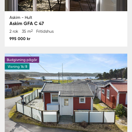
Askim - Hult
Askim GFA C 47
2
2 rok
35 m
Fritidshus
995 000 kr
Budgivning pågår
Visning 16/8