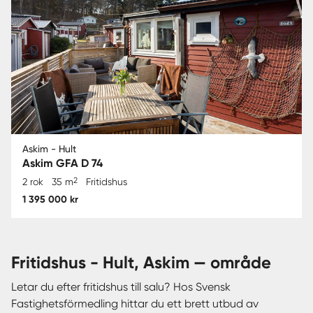
Askim - Hult
Askim GFA D 74
2
2 rok
35 m
Fritidshus
1 395 000 kr
fritidshus - Hult, Askim — område
Letar du efter fritidshus till salu? Hos Svensk
Fastighetsförmedling hittar du ett brett utbud av