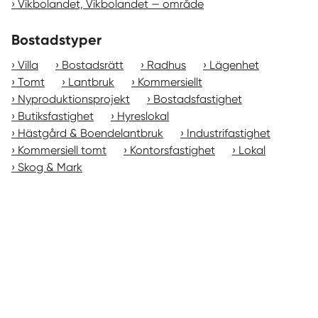
Vikbolandet, Vikbolandet — område
Bostadstyper
Villa
Bostadsrätt
Radhus
Lägenhet
Tomt
Lantbruk
Kommersiellt
Nyproduktionsprojekt
Bostadsfastighet
Butiksfastighet
Hyreslokal
Hästgård & Boendelantbruk
Industrifastighet
Kommersiell tomt
Kontorsfastighet
Lokal
Skog & Mark