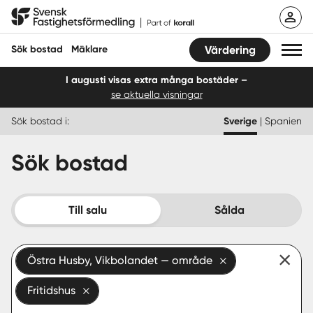
Hoppa
Svensk Fastighetsförmedling
till
innehåll
Sök bostad
Mäklare
Värdering
I augusti visas extra många bostäder –
se aktuella visningar
Sök bostad
Sök bostad i:
Sverige
|
Spanien
Hitta mäklare
Sök bostad
Sälja
Köpa
Till salu
Sålda
Guider
Östra Husby, Vikbolandet — område
Start
Fritidshus
Logga in