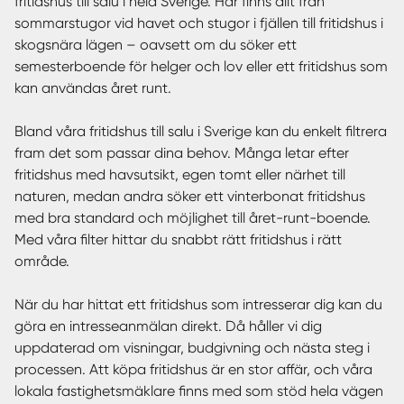
fritidshus till salu i hela Sverige. Här finns allt från
sommarstugor vid havet och stugor i fjällen till fritidshus i
skogsnära lägen – oavsett om du söker ett
semesterboende för helger och lov eller ett fritidshus som
kan användas året runt.
Bland våra fritidshus till salu i Sverige kan du enkelt filtrera
fram det som passar dina behov. Många letar efter
fritidshus med havsutsikt, egen tomt eller närhet till
naturen, medan andra söker ett vinterbonat fritidshus
med bra standard och möjlighet till året-runt-boende.
Med våra filter hittar du snabbt rätt fritidshus i rätt
område.
När du har hittat ett fritidshus som intresserar dig kan du
göra en intresseanmälan direkt. Då håller vi dig
uppdaterad om visningar, budgivning och nästa steg i
processen. Att köpa fritidshus är en stor affär, och våra
lokala fastighetsmäklare finns med som stöd hela vägen