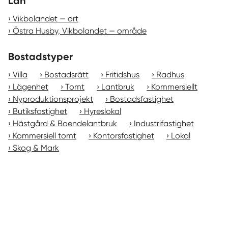
Län
Vikbolandet — ort
Östra Husby, Vikbolandet — område
Bostadstyper
Villa
Bostadsrätt
Fritidshus
Radhus
Lägenhet
Tomt
Lantbruk
Kommersiellt
Nyproduktionsprojekt
Bostadsfastighet
Butiksfastighet
Hyreslokal
Hästgård & Boendelantbruk
Industrifastighet
Kommersiell tomt
Kontorsfastighet
Lokal
Skog & Mark