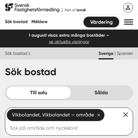
Hoppa
Svensk Fastighetsförmedling
till
innehåll
Sök bostad
Mäklare
Värdering
I augusti visas extra många bostäder –
se aktuella visningar
Sök bostad
Sök bostad i:
Sverige
|
Spanien
Hitta mäklare
Sök bostad
Sälja
Köpa
Till salu
Sålda
Guider
Vikbolandet, Vikbolandet — område
Start
Logga in