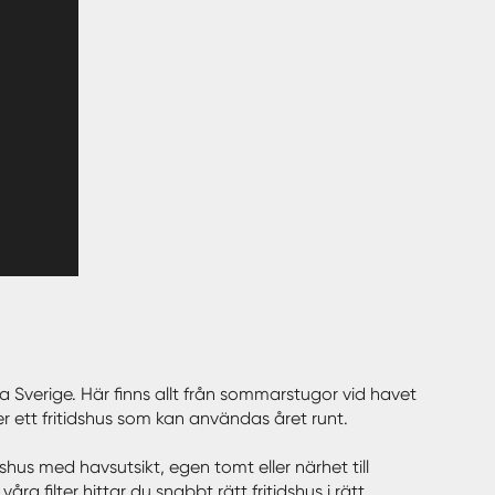
hela Sverige. Här finns allt från sommarstugor vid havet
ler ett fritidshus som kan användas året runt.
dshus med havsutsikt, egen tomt eller närhet till
 filter hittar du snabbt rätt fritidshus i rätt