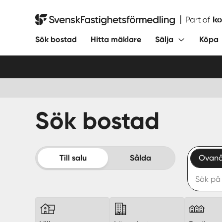
Hoppa
till
Svensk Fastighetsförmedling
innehåll
Sök bostad
Hitta mäklare
Sälja
Köpa
Sök bostad
Till salu
Sålda
Ovanå