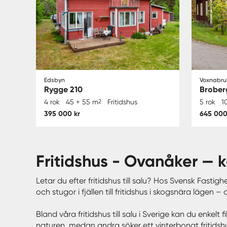
Edsbyn
Voxnabru
Rygge 210
Brober
4 rok
45 + 55 m
2
Fritidshus
5 rok
1
395 000 kr
645 000
fritidshus - Ovanåker —
Letar du efter fritidshus till salu? Hos Svensk Fastigh
och stugor i fjällen till fritidshus i skogsnära läge
Bland våra fritidshus till salu i Sverige kan du enkel
naturen, medan andra söker ett vinterbonat fritidshus