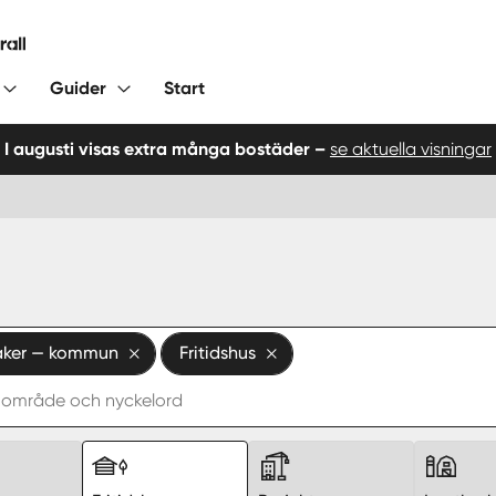
Guider
Start
I augusti visas extra många bostäder –
se aktuella visningar
ker — kommun
Fritidshus