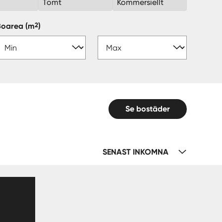
k
Tomt
Kommersiellt
2
Boarea
(m
)
Se bostäder
SENAST INKOMNA