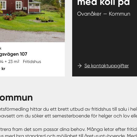
med koll på
Ovanåker — Kommun
k
gsvägen 107
04 + 23 m
2
Fritidshus
Se kontaktuppgifter
 kr
 kommun
etsförmedling hittar du ett brett utbud av fritidshus till salu i 
n – oavsett om du söker ett semesterboende för helger och lov el
t filtrera fram det som passar dina behov. Många letar efter friti
 med bra standard och möjlighet till året-runt-boende. Med våra