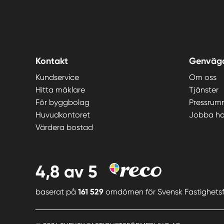
Kontakt
Genväg
Kundservice
Om oss
Hitta mäklare
Tjänster
För byggbolag
Pressrum
Huvudkontoret
Jobba ho
Värdera bostad
4,8
av 5
baserat på
161 529
omdömen för
Svensk Fastighets