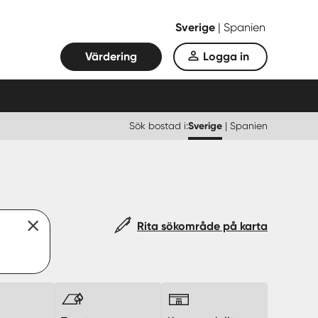
Sverige
|
Spanien
Värdering
Logga in
Sök bostad i:
Sverige
|
Spanien
Rita sökområde på karta