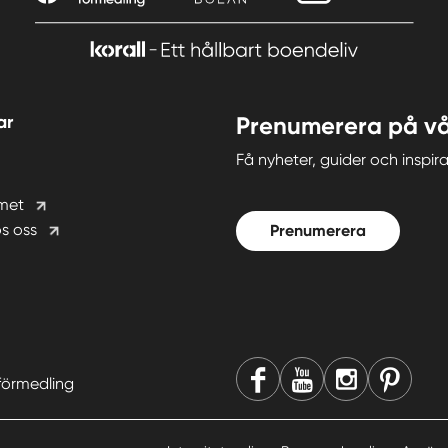
ar
Prenumerera på vå
Få nyheter, guider och insp
met
s oss
Prenumerera
förmedling