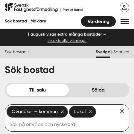
Hoppa
Svensk Fastighetsförmedling
till
innehåll
Sök bostad
Mäklare
Värdering
I augusti visas extra många bostäder –
se aktuella visningar
Sök bostad
Sök bostad i:
Sverige
|
Spanien
Hitta mäklare
Sök bostad
Sälja
Köpa
Till salu
Sålda
Guider
Ovanåker — kommun
Lokal
Start
Logga in