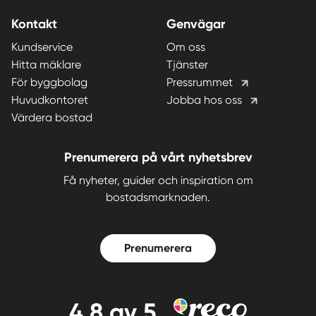
Kontakt
Genvägar
Kundservice
Om oss
Hitta mäklare
Tjänster
För byggbolag
Pressrummet
Huvudkontoret
Jobba hos oss
Värdera bostad
Prenumerera på vårt nyhetsbrev
Få nyheter, guider och inspiration om
bostadsmarknaden.
Prenumerera
4,8
av 5