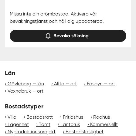
Missa inte din drömbostad. Aktivera vår
bevakningstjänst och håll dig uppdaterad.
Bevaka sökning
Län
Gävleborg — län
Alfta — ort
Edsbyn — ort
Voxnabruk — ort
Bostadstyper
Villa
Bostadsrätt
Fritidshus
Radhus
Lägenhet
Tomt
Lantbruk
Kommersiellt
Nyproduktionsprojekt
Bostadsfastighet