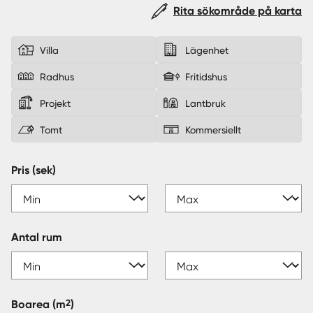
Rita sökområde på karta
Sverige
|
Spanien
Villa
Lägenhet
Radhus
Fritidshus
Projekt
Lantbruk
Tomt
Kommersiellt
Pris (sek)
Antal rum
2
Boarea
(m
)