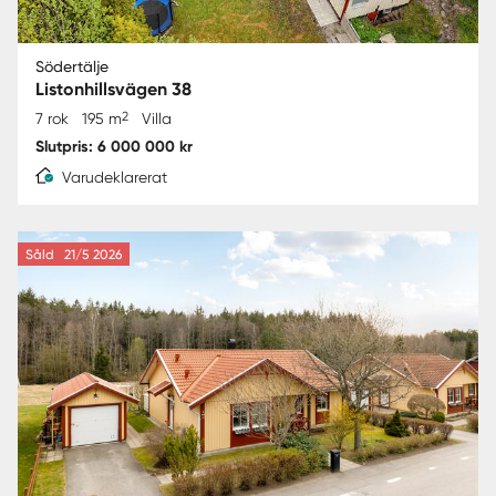
Södertälje
Listonhillsvägen 38
2
7 rok
195 m
Villa
Slutpris: 6 000 000 kr
Varudeklarerat
Såld
21/5 2026