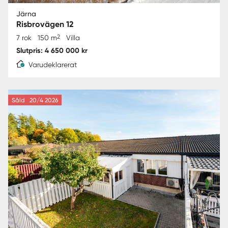
Järna
Risbrovägen 12
2
7 rok
150 m
Villa
Slutpris: 4 650 000 kr
Varudeklarerat
Såld
20/4 2026