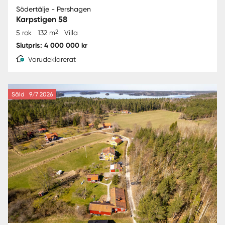
Södertälje - Pershagen
Karpstigen 58
2
5 rok
132 m
Villa
Slutpris: 4 000 000 kr
Varudeklarerat
Såld
9/7 2026