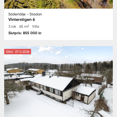
Södertälje - Stadan
Vinterstigen 6
2
3 rok
65 m
Villa
Slutpris: 855 000 kr
Såld
27/4 2026