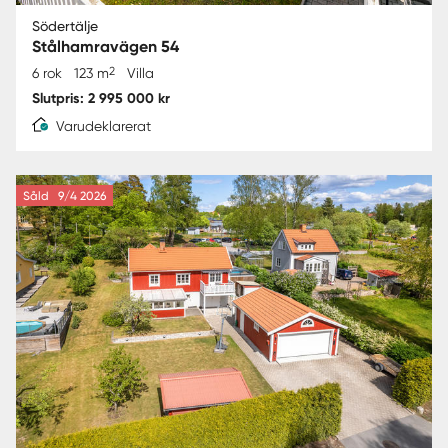
Södertälje
Stålhamravägen 54
2
6 rok
123 m
Villa
Slutpris: 2 995 000 kr
Varudeklarerat
Såld
9/4 2026