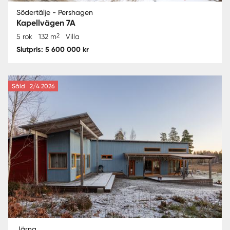
Södertälje - Pershagen
Kapellvägen 7A
2
5 rok
132 m
Villa
Slutpris: 5 600 000 kr
Såld
2/4 2026
Järna