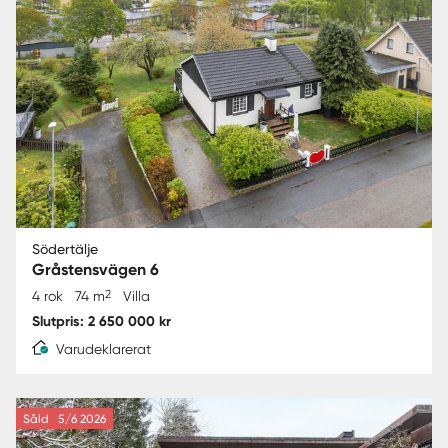
Södertälje
Gråstensvägen 6
2
4 rok
74 m
Villa
Slutpris: 2 650 000 kr
Varudeklarerat
Såld
5/6 2026