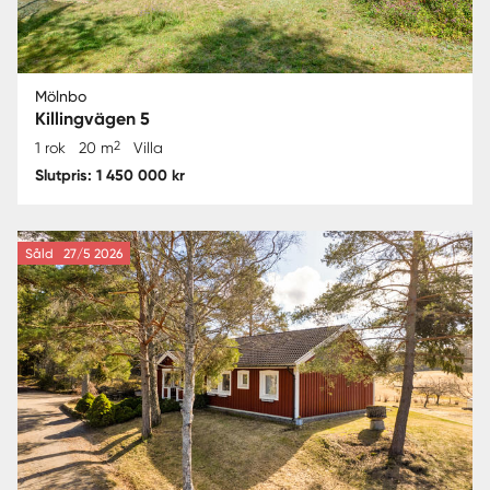
Mölnbo
Killingvägen 5
2
1 rok
20 m
Villa
Slutpris: 1 450 000 kr
Såld
27/5 2026