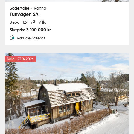
Södertälje - Ronna
Tunvägen 6A
2
8 rok
124 m
Villa
Slutpris: 3 100 000 kr
Varudeklarerat
Såld
23/4 2026