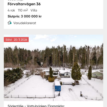
Förvaltarvägen 36
2
4 rok
110 m
Villa
Slutpris: 3 000 000 kr
Varudeklarerat
Såld
20/3 2026
Södertälje - Vattubrinken/Dammkärr