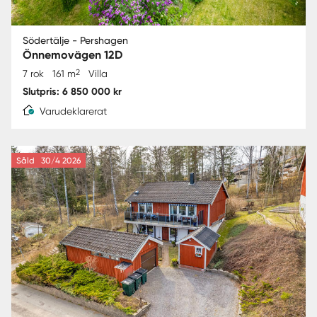
Södertälje - Pershagen
Önnemovägen 12D
2
7 rok
161 m
Villa
Slutpris: 6 850 000 kr
Varudeklarerat
Såld
30/4 2026