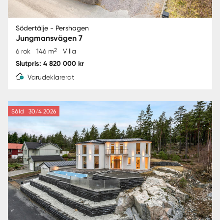
Södertälje - Pershagen
Jungmansvägen 7
2
6 rok
146 m
Villa
Slutpris: 4 820 000 kr
Varudeklarerat
Såld
30/4 2026