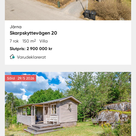
Järna
Skarpskyttevägen 20
2
7 rok
150 m
Villa
Slutpris: 2 900 000 kr
Varudeklarerat
Såld
29/5 2026