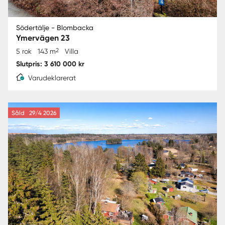
Södertälje - Blombacka
Ymervägen 23
2
5 rok
143 m
Villa
Slutpris: 3 610 000 kr
Varudeklarerat
Såld
29/4 2026