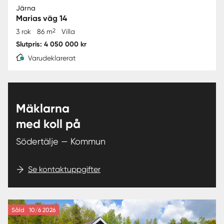
Järna
Marias väg 14
2
3 rok
86 m
Villa
Slutpris: 4 050 000 kr
Varudeklarerat
Mäklarna
med koll på
Södertälje — Kommun
Se kontaktuppgifter
Såld
10/6 2026