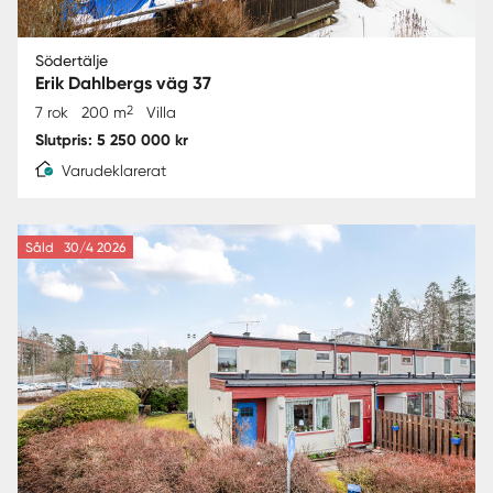
Södertälje
Erik Dahlbergs väg 37
2
7 rok
200 m
Villa
Slutpris: 5 250 000 kr
Varudeklarerat
Såld
30/4 2026