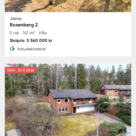
Järna
Rosenberg 2
2
5 rok
141 m
Villa
Slutpris: 5 560 000 kr
Varudeklarerat
Såld
23/5 2026