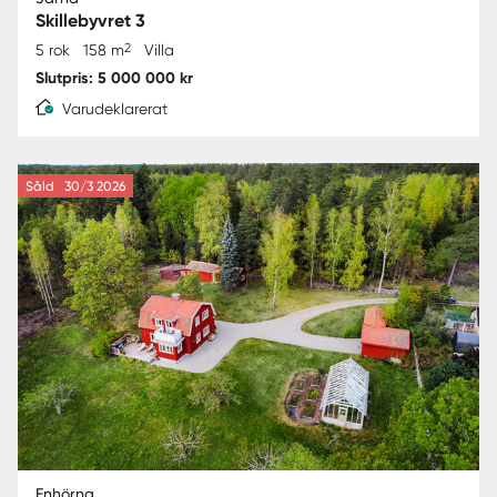
Skillebyvret 3
2
5 rok
158 m
Villa
Slutpris: 5 000 000 kr
Varudeklarerat
Såld
30/3 2026
Enhörna