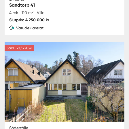
Sandtorp 41
2
4 rok
110 m
Villa
Slutpris: 4 250 000 kr
Varudeklarerat
Såld
27/3 2026
Södertälje