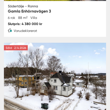
Södertälje - Ronna
Gamla Enhörnavägen 3
2
6 rok
88 m
Villa
Slutpris: 4 380 000 kr
Varudeklarerat
Såld
2/4 2026