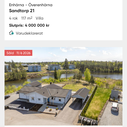
Enhörna - Överenhörna
Sandtorp 21
2
4 rok
117 m
Villa
Slutpris: 4 000 000 kr
Varudeklarerat
Såld
11/6 2026