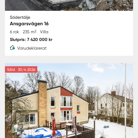
Södertälje
Ansgarsvägen 16
2
6 rok
235 m
Villa
Slutpris: 7 420 000 kr
Varudeklarerat
Såld
30/4 2026