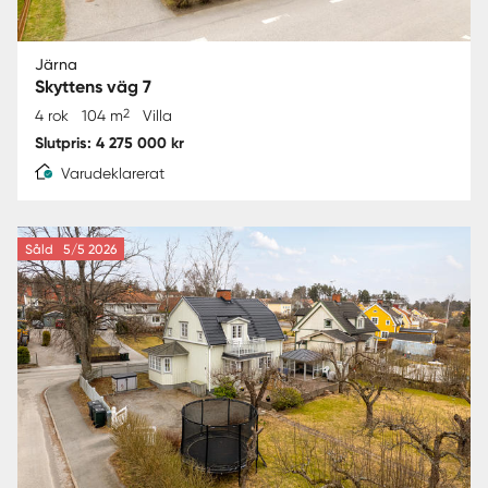
Järna
Skyttens väg 7
2
4 rok
104 m
Villa
Slutpris: 4 275 000 kr
Varudeklarerat
Såld
5/5 2026