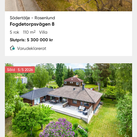
Södertälje - Rosenlund
Fogdetorpsvägen 8
2
5 rok
110 m
Villa
Slutpris: 5 300 000 kr
Varudeklarerat
Såld
5/5 2026