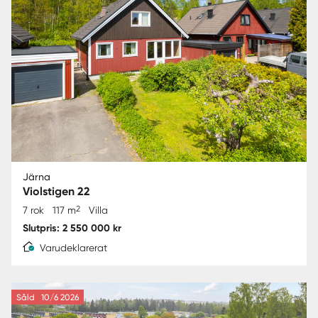
Järna
Violstigen 22
2
7 rok
117 m
Villa
Slutpris: 2 550 000 kr
Varudeklarerat
Såld
10/6 2026