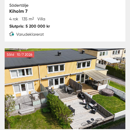
Södertälje
Kiholm 7
2
4 rok
135 m
Villa
Slutpris: 5 200 000 kr
Varudeklarerat
Såld
10/7 2026