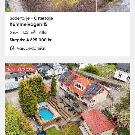
Södertälje - Östertälje
Kummelvägen 15
2
6 rok
125 m
Villa
Slutpris: 4 695 000 kr
Varudeklarerat
Såld
22/5 2026