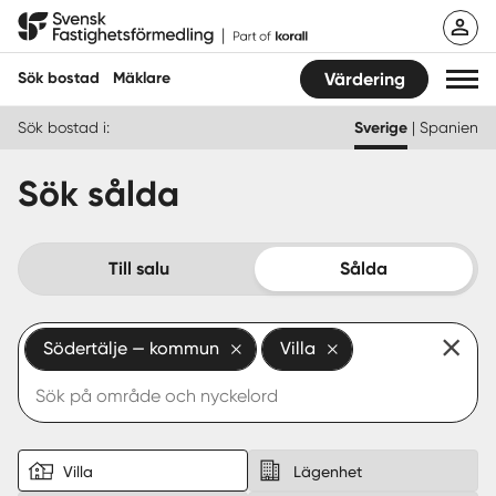
Hoppa
Svensk Fastighetsförmedling
till
innehåll
Sök bostad
Mäklare
Värdering
Sök bostad i:
Sverige
|
Spanien
Sök bostad
Sök sålda
Hitta mäklare
Sälja
Till salu
Sålda
Köpa
Södertälje — kommun
Villa
Guider
Start
Logga in
Villa
Lägenhet