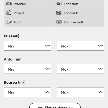
Radhus
Fritidshus
Sverige
|
Spanien
Projekt
Lantbruk
Tomt
Kommersiellt
Pris (sek)
Antal rum
2
Boarea
(m
)
Fler sökfilter