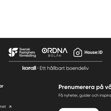
ar
Prenumerera på vå
Få nyheter, guider och insp
met