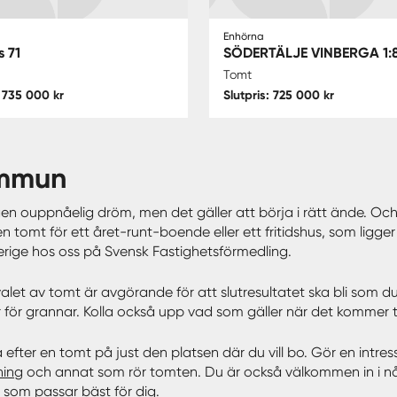
Enhörna
 71
SÖDERTÄLJE VINBERGA 1:
Tomt
: 735 000 kr
Slutpris: 725 000 kr
ommun
ouppnåelig dröm, men det gäller att börja i rätt ände. Och det
omt för ett året-runt-boende eller ett fritidshus, som ligger l
 Sverige hos oss på Svensk Fastighetsförmedling.
et av tomt är avgörande för att slutresultatet ska bli som du 
 för grannar. Kolla också upp vad som gäller när det kommer til
ka efter en tomt på just den platsen där du vill bo. Gör en intr
ning
och annat som rör tomten. Du är också välkommen in i 
 som passar bäst för dig.