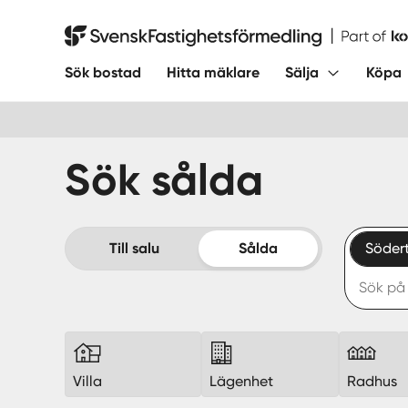
Hoppa
till
Svensk Fastighetsförmedling
innehåll
Sök bostad
Hitta mäklare
Sälja
Köpa
Sök sålda
Till salu
Sålda
Söder
Villa
Lägenhet
Radhus