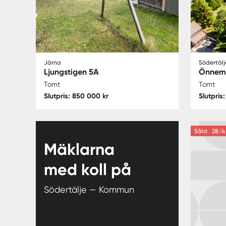
Järna
Södertälj
Ljungstigen 5A
Önnem
Tomt
Tomt
Slutpris: 850 000 kr
Slutpris
Såld
28/4 
Mäklarna
med koll på
Södertälje — Kommun