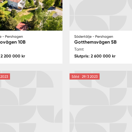
e - Pershagen
Södertälje - Pershagen
ovägen 10B
Gotthemsvägen 5B
Tomt
: 2 200 000 kr
Slutpris: 2 600 000 kr
2023
Såld
29/3 2023