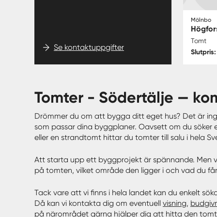
Mölnbo
Högfors
Tomt
Se kontaktuppgifter
Slutpris
tomter - Södertälje — k
Drömmer du om att bygga ditt eget hus? Det är ingen 
som passar dina byggplaner. Oavsett om du söker en t
eller en strandtomt hittar du tomter till salu i hela
Att starta upp ett byggprojekt är spännande. Men val
på tomten, vilket område den ligger i och vad du får
Tack vare att vi finns i hela landet kan du enkelt sö
Då kan vi kontakta dig om eventuell
visning
,
budgiv
på närområdet gärna hjälper dig att hitta den tomt