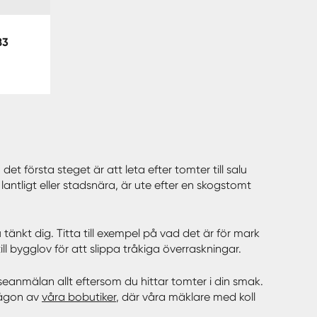
83
 första steget är att leta efter tomter till salu
antligt eller stadsnära, är ute efter en skogstomt
tänkt dig. Titta till exempel på vad det är för mark
l bygglov för att slippa tråkiga överraskningar.
esseanmälan allt eftersom du hittar tomter i din smak.
någon av
våra bobutiker
, där våra mäklare med koll