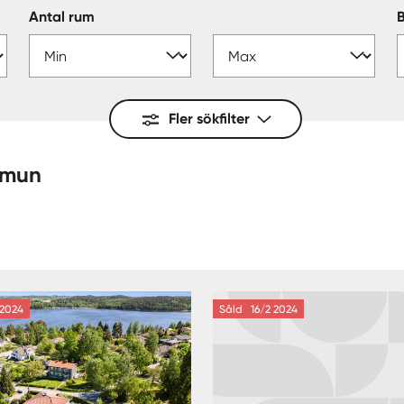
Antal rum
Fler sökfilter
 kommun
2024
Såld
16/2 2024