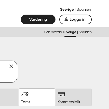
Sverige
|
Spanien
Värdering
Logga in
Sök bostad i:
Sverige
|
Spanien
k
Tomt
Kommersiellt