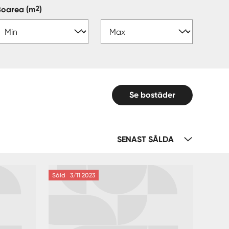
2
Boarea
(m
)
Se bostäder
SENAST SÅLDA
Såld
3/11 2023