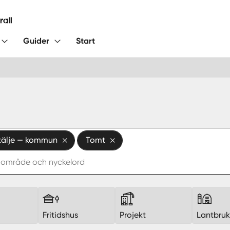
Guider
Start
tälje — kommun
Tomt
Fritidshus
Projekt
Lantbru