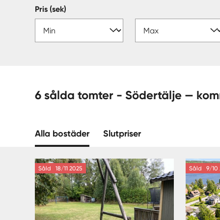
Pris (sek)
6 sålda tomter - Södertälje —
Alla bostäder
Slutpriser
Såld
18/11 2025
Såld
9/10 