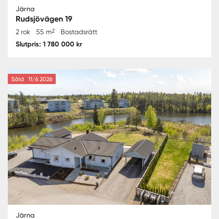
Järna
Rudsjövägen 19
2
2 rok
55 m
Bostadsrätt
Slutpris: 1 780 000 kr
Såld
11/6 2026
Järna