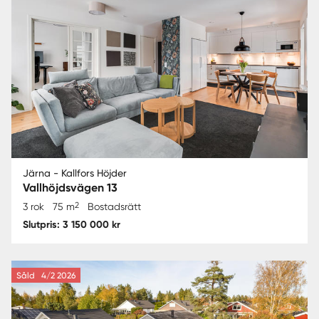
Järna - Kallfors Höjder
Vallhöjdsvägen 13
2
3 rok
75 m
Bostadsrätt
Slutpris: 3 150 000 kr
Såld
4/2 2026