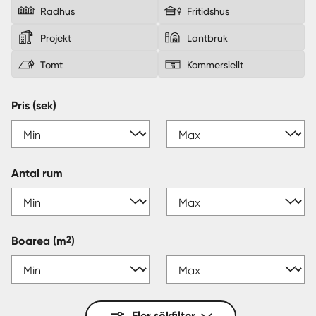
Radhus
Fritidshus
Sverige
|
Spanien
Projekt
Lantbruk
Tomt
Kommersiellt
Pris (sek)
Antal rum
2
Boarea
(m
)
Fler sökfilter