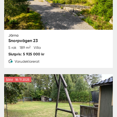
Järna
Snorpvägen 23
2
5 rok
189 m
Villa
Slutpris: 5 925 000 kr
Varudeklarerat
Såld
18/11 2025