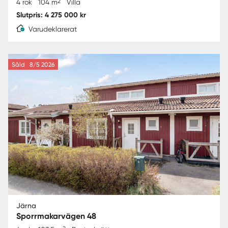
2
4 rok
104 m
Villa
Slutpris: 4 275 000 kr
Varudeklarerat
Såld
8/5 2026
Järna
Sporrmakarvägen 48