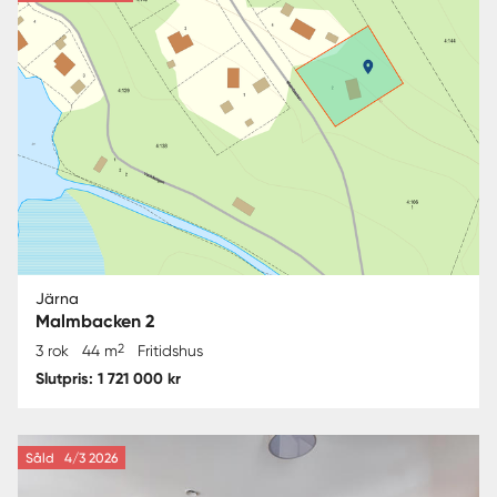
Järna
Malmbacken 2
2
3 rok
44 m
Fritidshus
Slutpris: 1 721 000 kr
Såld
4/3 2026