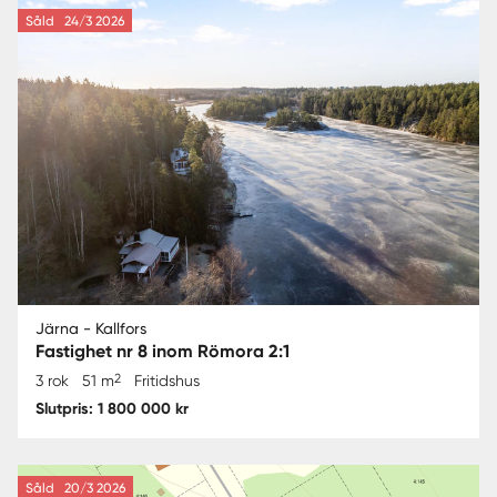
Såld
24/3 2026
Järna - Kallfors
Fastighet nr 8 inom Römora 2:1
2
3 rok
51 m
Fritidshus
Slutpris: 1 800 000 kr
Såld
20/3 2026