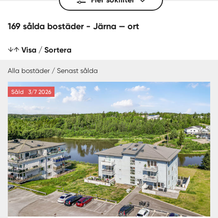
169 sålda bostäder - Järna — ort
Visa / Sortera
Alla bostäder / Senast sålda
Såld
3/7 2026
SENAST SÅLDA