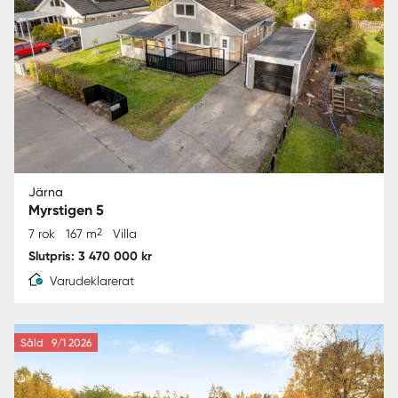
Järna
Myrstigen 5
2
7 rok
167 m
Villa
Slutpris: 3 470 000 kr
Varudeklarerat
Såld
9/1 2026