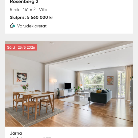
Rosenberg 2
2
5 rok
141 m
Villa
Slutpris: 5 560 000 kr
Varudeklarerat
Såld
25/5 2026
Järna