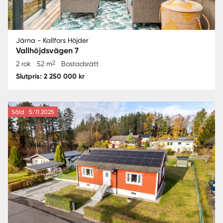
Järna - Kallfors Höjder
Vallhöjdsvägen 7
2
2 rok
52 m
Bostadsrätt
Slutpris: 2 250 000 kr
Såld
5/11 2025