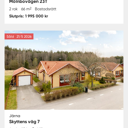
Mölnbovägen 23T
2
2 rok
66 m
Bostadsrätt
Slutpris: 1 995 000 kr
Såld
21/5 2026
Järna
Skyttens väg 7