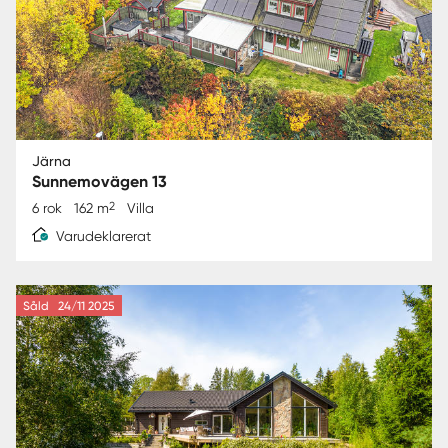
Järna
Sunnemovägen 13
2
6 rok
162 m
Villa
Varudeklarerat
Såld
24/11 2025