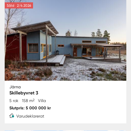
Såld
2/4 2026
Järna
Skillebyvret 3
2
5 rok
158 m
Villa
Slutpris: 5 000 000 kr
Varudeklarerat