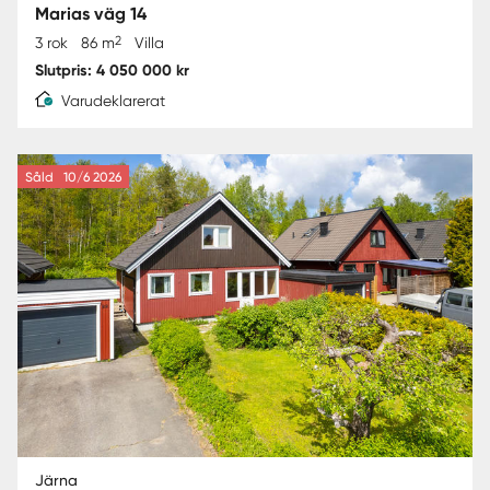
Marias väg 14
2
3 rok
86 m
Villa
Slutpris: 4 050 000 kr
Varudeklarerat
Såld
10/6 2026
Järna