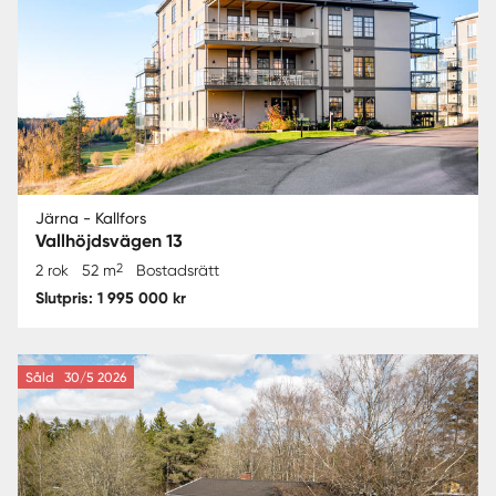
Järna - Kallfors
Vallhöjdsvägen 13
2
2 rok
52 m
Bostadsrätt
Slutpris: 1 995 000 kr
Såld
30/5 2026