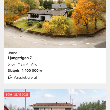
Järna
Ljungstigen 7
2
6 rok
112 m
Villa
Slutpris: 4 400 000 kr
Varudeklarerat
Såld
23/12 2025