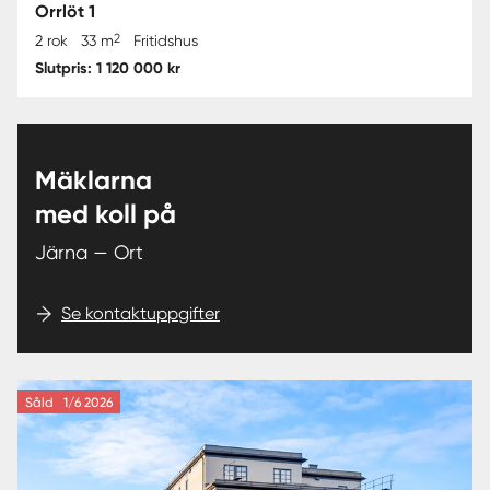
Orrlöt 1
2
2 rok
33 m
Fritidshus
Slutpris: 1 120 000 kr
Mäklarna
med koll på
Järna — Ort
Se kontaktuppgifter
Såld
1/6 2026