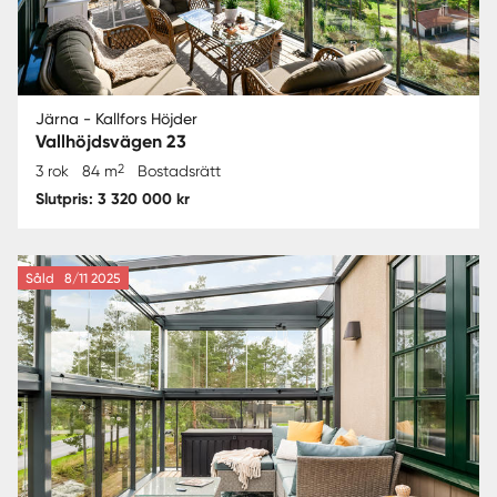
Järna - Kallfors Höjder
Vallhöjdsvägen 23
2
3 rok
84 m
Bostadsrätt
Slutpris: 3 320 000 kr
Såld
8/11 2025