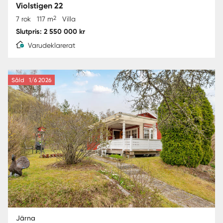
Violstigen 22
2
7 rok
117 m
Villa
Slutpris: 2 550 000 kr
Varudeklarerat
Såld
1/6 2026
Järna