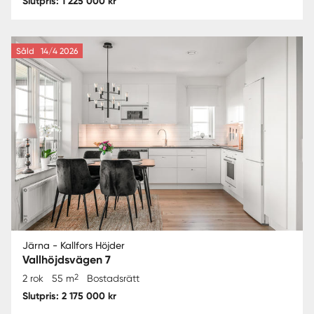
Slutpris: 1 225 000 kr
Såld
14/4 2026
Järna - Kallfors Höjder
Vallhöjdsvägen 7
2
2 rok
55 m
Bostadsrätt
Slutpris: 2 175 000 kr