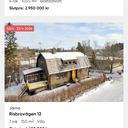
2
4 rok
103.5 m
Bostadsrätt
Slutpris: 2 950 000 kr
Såld
23/4 2026
Järna
Risbrovägen 12
2
7 rok
150 m
Villa