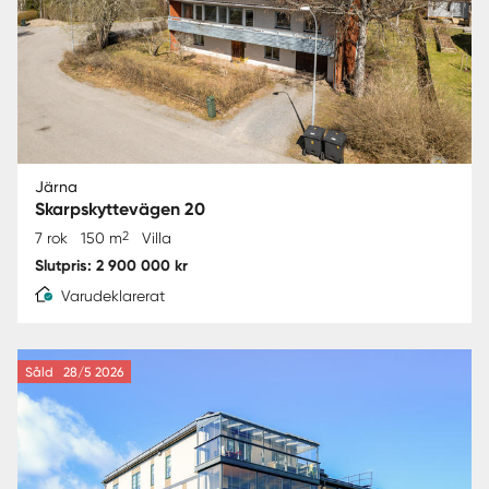
Järna
Skarpskyttevägen 20
2
7 rok
150 m
Villa
Slutpris: 2 900 000 kr
Varudeklarerat
Såld
28/5 2026