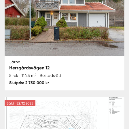
Järna
Herrgårdsvägen 12
2
5 rok
114.5 m
Bostadsrätt
Slutpris: 2 750 000 kr
Såld
22/12 2025