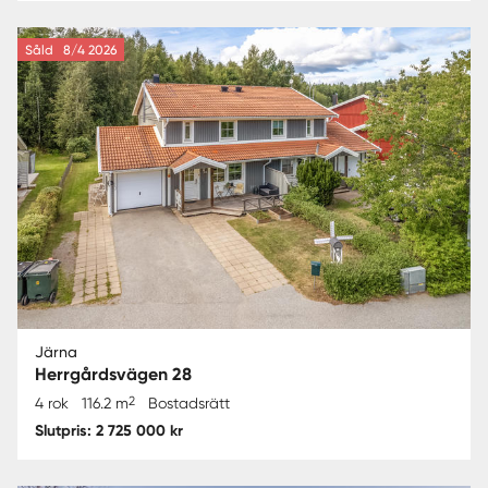
Såld
8/4 2026
Järna
Herrgårdsvägen 28
2
4 rok
116.2 m
Bostadsrätt
Slutpris: 2 725 000 kr