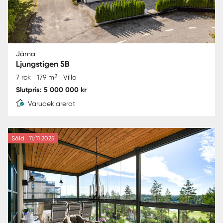
Järna
Ljungstigen 5B
2
7 rok
179 m
Villa
Slutpris: 5 000 000 kr
Varudeklarerat
Såld
11/11 2025