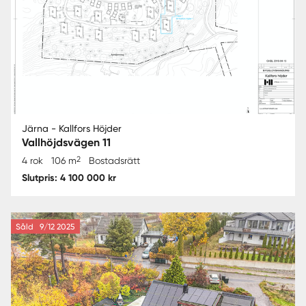
Järna - Kallfors Höjder
Vallhöjdsvägen 11
2
4 rok
106 m
Bostadsrätt
Slutpris: 4 100 000 kr
Såld
9/12 2025