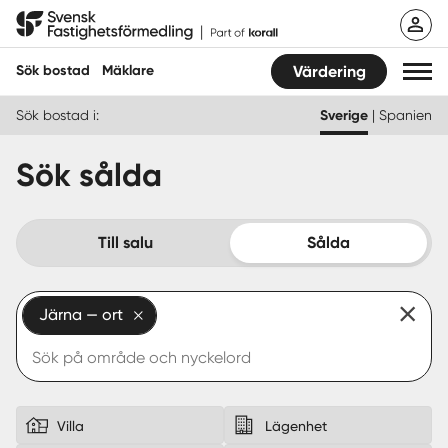
Hoppa
Svensk Fastighetsförmedling
till
innehåll
Sök bostad
Mäklare
Värdering
Sök bostad i:
Sverige
|
Spanien
Sök bostad
Sök sålda
Hitta mäklare
Sälja
Till salu
Sålda
Köpa
Järna — ort
Guider
Start
Logga in
Villa
Lägenhet