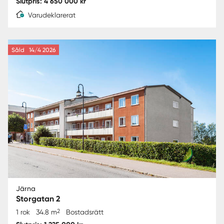
Slutpris: 4 650 000 kr
Varudeklarerat
Såld
14/4 2026
Järna
Storgatan 2
2
1 rok
34.8 m
Bostadsrätt