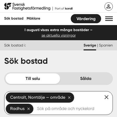
Hoppa
Svensk Fastighetsförmedling
till
innehåll
Sök bostad
Mäklare
Värdering
I augusti visas extra många bostäder –
se aktuella visningar
Sök bostad
Sök bostad i:
Sverige
|
Spanien
Hitta mäklare
Sök bostad
Sälja
Köpa
Till salu
Sålda
Guider
Centralt, Norrtälje — område
Start
Radhus
Logga in