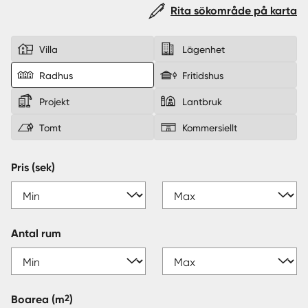
Rita sökområde på karta
Sverige
|
Spanien
Villa
Lägenhet
Radhus
Fritidshus
Projekt
Lantbruk
Tomt
Kommersiellt
Pris (sek)
Antal rum
2
Boarea
(m
)