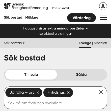
Hoppa
Svensk Fastighetsförmedling
till
innehåll
Sök bostad
Mäklare
Värdering
I augusti visas extra många bostäder –
se aktuella visningar
Sök bostad
Sök bostad i:
Sverige
|
Spanien
Hitta mäklare
Sök bostad
Sälja
Köpa
Till salu
Sålda
Guider
Järfälla — ort
Fritidshus
Start
Logga in