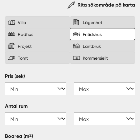
Rita sökområde på karta
Sverige
|
Spanien
Villa
Lägenhet
Radhus
Fritidshus
Projekt
Lantbruk
Tomt
Kommersiellt
Pris (sek)
Antal rum
2
Boarea
(m
)