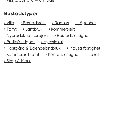
Viksjö, Järfälla — område
Bostadstyper
Villa
Bostadsrätt
Radhus
Lägenhet
Tomt
Lantbruk
Kommersiellt
Nyproduktionsprojekt
Bostadsfastighet
Butiksfastighet
Hyreslokal
Hästgård & Boendelantbruk
Industrifastighet
Kommersiell tomt
Kontorsfastighet
Lokal
Skog & Mark