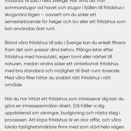
fritidshus till salu i hela Sverige. Här finns allt från
sommarstugor vid havet och stugor i fjällen till fritidshus i
skogsnära lägen – oavsett om du söker ett
semesterboende för helger och lov eller ett fritidshus som
kan användas året runt.
Bland våra fritidshus till salu i Sverige kan du enkelt filtrera
fram det som passar dina behov. Många letar efter
fritidshus med havsutsikt, egen tomt eller närhet till
naturen, medan andra söker ett vinterbonat fritidshus
med bra standard och möjlighet till året-runt-boende.
Med våra filter hittar du snabbt rätt fritidshus i rätt
område.
När du har hittat ett fritidshus som intresserar dig kan du
göra en intresseanmälan direkt. Då håller vi dig
uppdaterad om visningar, budgivning och nästa steg i
processen. Att köpa fritidshus är en stor affär, och våra
lokala fastighetsmäklare finns med som stöd hela vägen