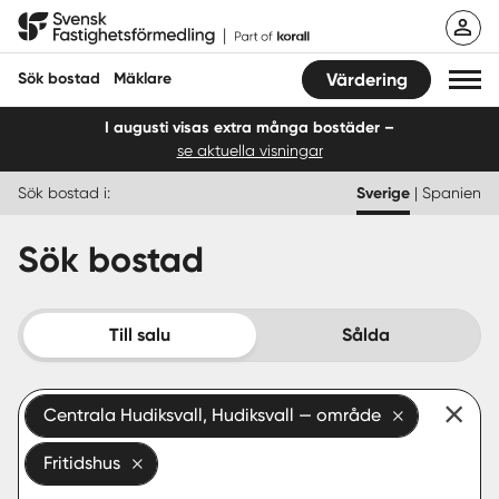
Hoppa
Svensk Fastighetsförmedling
till
innehåll
Sök bostad
Mäklare
Värdering
I augusti visas extra många bostäder –
se aktuella visningar
Sök bostad
Sök bostad i:
Sverige
|
Spanien
Hitta mäklare
Sök bostad
Sälja
Köpa
Till salu
Sålda
Guider
Centrala Hudiksvall, Hudiksvall — område
Start
Fritidshus
Logga in