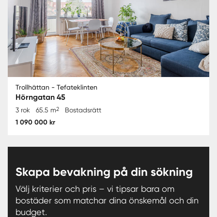
Trollhättan - Tefateklinten
Hörngatan 45
2
3 rok
65.5 m
Bostadsrätt
1 090 000 kr
Skapa bevakning på din sökning
Välj kriterier och pris – vi tipsar bara om
bostäder som matchar dina önskemål och din
budget.