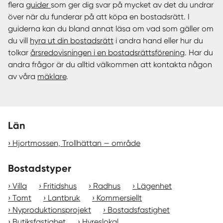
flera
guider
som ger dig svar på mycket av det du undrar
över när du funderar på att köpa en bostadsrätt. I
guiderna kan du bland annat läsa om vad som gäller om
du vill
hyra ut din bostadsrätt
i andra hand eller hur du
tolkar
årsredovisningen i en bostadsrättsförening
. Har du
andra frågor är du alltid välkommen att kontakta någon
av våra
mäklare
.
Län
Hjortmossen, Trollhättan — område
Bostadstyper
Villa
Fritidshus
Radhus
Lägenhet
Tomt
Lantbruk
Kommersiellt
Nyproduktionsprojekt
Bostadsfastighet
Butiksfastighet
Hyreslokal