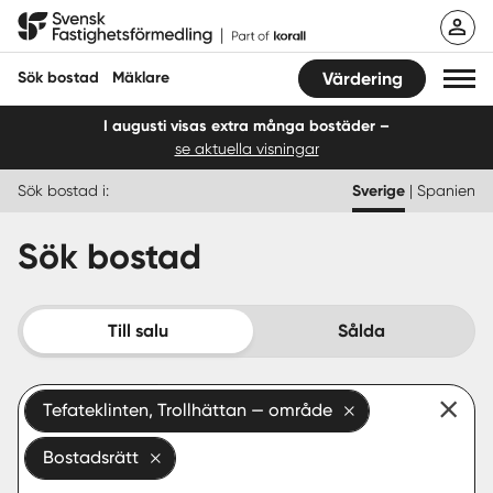
Hoppa
Svensk Fastighetsförmedling
till
innehåll
Sök bostad
Mäklare
Värdering
I augusti visas extra många bostäder –
se aktuella visningar
Sök bostad
Sök bostad i:
Sverige
|
Spanien
Hitta mäklare
Sök bostad
Sälja
Köpa
Till salu
Sålda
Guider
Tefateklinten, Trollhättan — område
Start
Bostadsrätt
Logga in