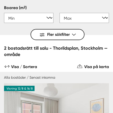
2
Boarea
(m
)
Fler sökfilter
2 bostadsrätt till salu - Thorildsplan, Stockholm —
område
Visa / Sortera
Visa på karta
Alla bostäder / Senast inkomna
Visning 12/8 & 16/8