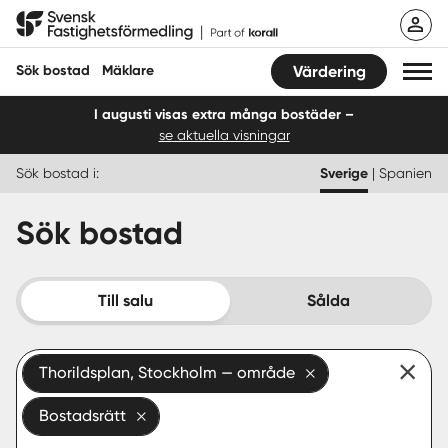
Hoppa
Svensk Fastighetsförmedling
till
innehåll
Sök bostad
Mäklare
Värdering
I augusti visas extra många bostäder –
se aktuella visningar
Sök bostad
Sök bostad i:
Sverige
|
Spanien
Hitta mäklare
Sök bostad
Sälja
Köpa
Till salu
Sålda
Guider
Thorildsplan, Stockholm — område
Start
Bostadsrätt
Logga in