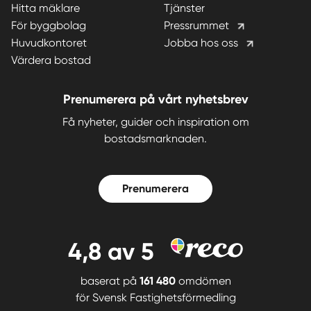
Hitta mäklare
Tjänster
För byggbolag
Pressrummet
Huvudkontoret
Jobba hos oss
Värdera bostad
Prenumerera på vårt nyhetsbrev
Få nyheter, guider och inspiration om
bostadsmarknaden.
Prenumerera
4,8
av 5
baserat på
161 480
omdömen
för
Svensk Fastighetsförmedling