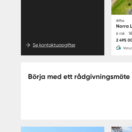
Alfta
Norra 
6 rok
1
2 495 0
Se kontaktuppgifter
Varud
Börja med ett rådgivningsmöte