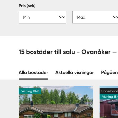
Pris (sek)
15 bostäder till salu - 
Alla bostäder
Aktuella visningar
Pågåen
Visning 18/8
Underhan
Visning 18