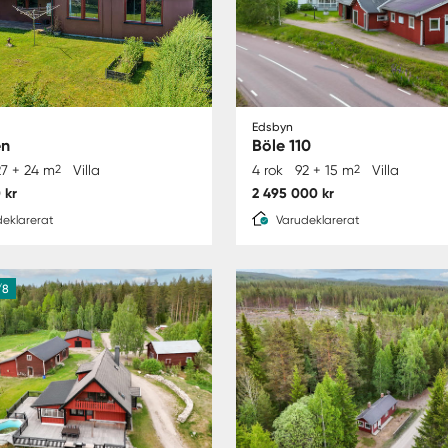
Edsbyn
en
Böle 110
27 + 24 m
2
Villa
4 rok
92 + 15 m
2
Villa
 kr
2 495 000 kr
eklarerat
Varudeklarerat
/8