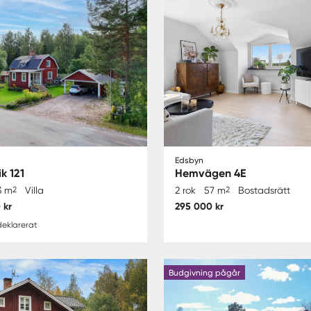
Edsbyn
k 121
Hemvägen 4E
3 m
2
Villa
2 rok
57 m
2
Bostadsrätt
 kr
295 000 kr
eklarerat
Budgivning pågår