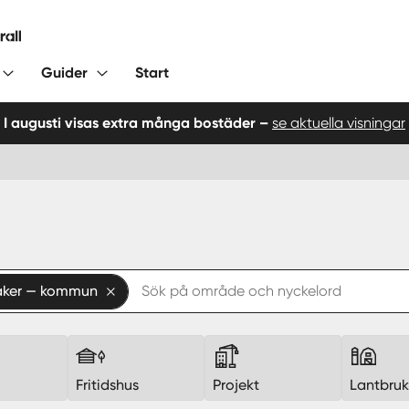
Guider
Start
I augusti visas extra många bostäder –
se aktuella visningar
ker — kommun
Fritidshus
Projekt
Lantbru