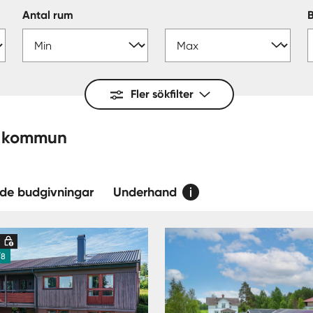
Antal rum
Fler sökfilter
Ovanåker — kommun
de budgivningar
Underhand
d
/8