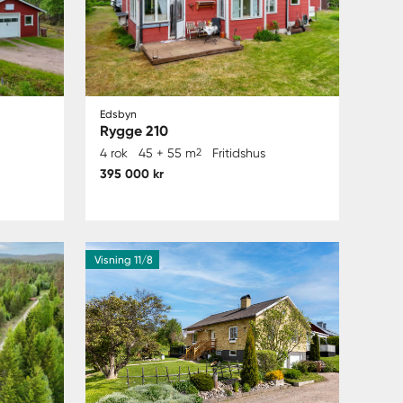
Edsbyn
Rygge 210
4 rok
45 + 55 m
2
Fritidshus
395 000 kr
Visning 11/8