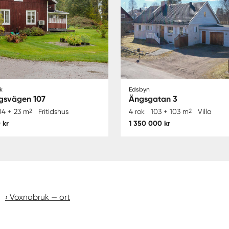
k
Edsbyn
gsvägen 107
Ängsgatan 3
04 + 23 m
2
Fritidshus
4 rok
103 + 103 m
2
Villa
 kr
1 350 000 kr
Voxnabruk — ort