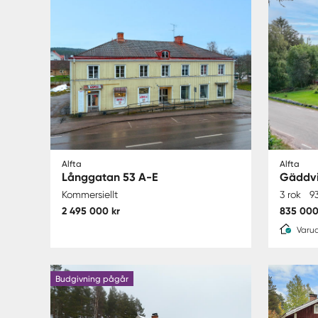
Alfta
Alfta
Långgatan 53 A-E
Gäddvi
Kommersiellt
3 rok
9
2 495 000 kr
835 000
Varud
Budgivning pågår