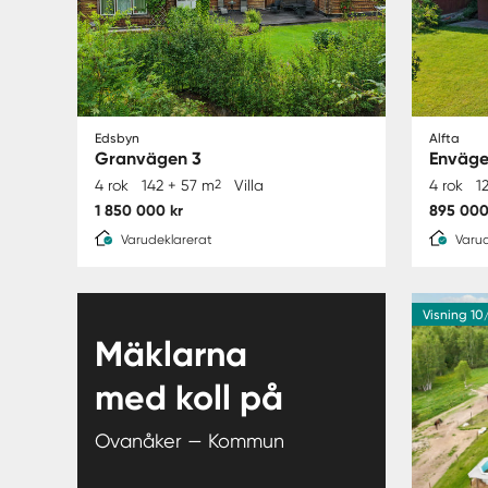
Edsbyn
Alfta
Granvägen 3
Enväg
4 rok
142 + 57 m
2
Villa
4 rok
1
1 850 000 kr
895 000
Varudeklarerat
Varud
Visning 10
Mäklarna
med koll på
Ovanåker — Kommun