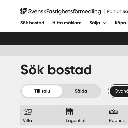
Hoppa
till
Svensk Fastighetsförmedling
innehåll
Sök bostad
Hitta mäklare
Sälja
Köpa
Sök bostad
Till salu
Sålda
Ovanå
Villa
Lägenhet
Radhus