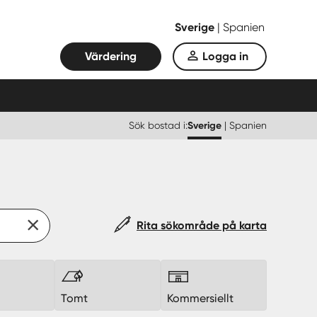
Sverige
|
Spanien
Värdering
Logga in
Sök bostad i:
Sverige
|
Spanien
Rita sökområde på karta
k
Tomt
Kommersiellt