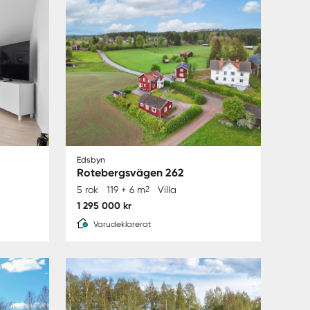
Edsbyn
Rotebergsvägen 262
5 rok
119 + 6 m
2
Villa
1 295 000 kr
Varudeklarerat