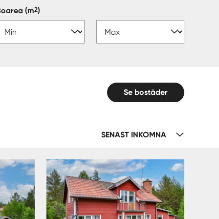
2
Boarea
(m
)
Se bostäder
SENAST INKOMNA