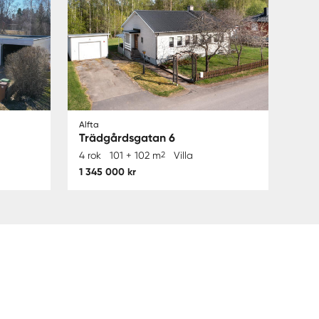
Alfta
Trädgårdsgatan 6
4 rok
101 + 102 m
2
Villa
1 345 000 kr