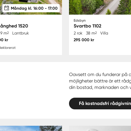
Måndag kl. 16:00 - 17:00
Edsbyn
Långhed 1520
Svartbo 1102
89 m
2
Lantbruk
2 rok
38 m
2
Villa
00 kr
295 000 kr
eklarerat
Oavsett om du funderar på att 
möjligheter bättre är ett rådg
din bostad, marknaden och va
Få kostnadsfri rådgivni