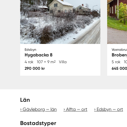
Edsbyn
Voxnabru
Hygabacka 8
Brober
4 rok
107 + 9 m
2
Villa
5 rok
1
290 000 kr
645 000
Län
Gävleborg — län
Alfta — ort
Edsbyn — ort
Bostadstyper