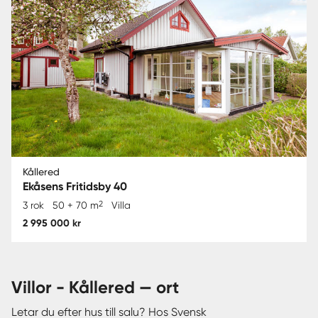
Kållered
Ekåsens Fritidsby 40
2
3 rok
50 + 70 m
Villa
2 995 000 kr
villor - Kållered — ort
Letar du efter hus till salu? Hos Svensk