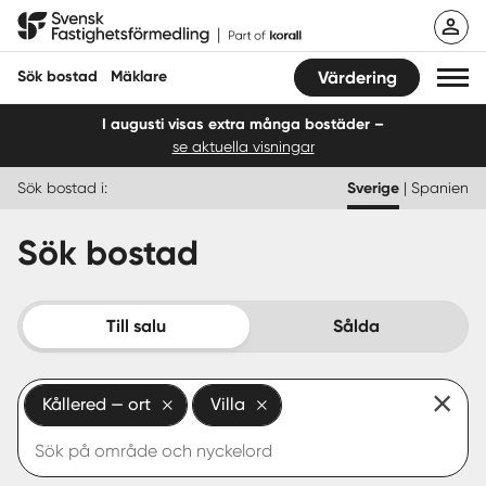
Hoppa
Svensk Fastighetsförmedling
till
innehåll
Sök bostad
Mäklare
Värdering
I augusti visas extra många bostäder –
se aktuella visningar
Sök bostad
Sök bostad i:
Sverige
|
Spanien
Hitta mäklare
Sök bostad
Sälja
Köpa
Till salu
Sålda
Guider
Kållered — ort
Villa
Start
Logga in