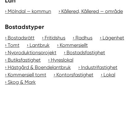
Län
Mölndal — kommun
Kållered, Kållered — område
Bostadstyper
Bostadsrätt
Fritidshus
Radhus
Lägenhet
Tomt
Lantbruk
Kommersiellt
Nyproduktionsprojekt
Bostadsfastighet
Butiksfastighet
Hyreslokal
Hästgård & Boendelantbruk
Industrifastighet
Kommersiell tomt
Kontorsfastighet
Lokal
Skog & Mark