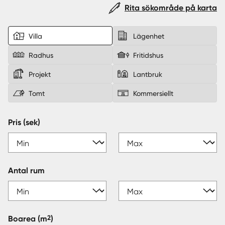
Rita sökområde på karta
Sverige
|
Spanien
Villa
Lägenhet
Radhus
Fritidshus
Projekt
Lantbruk
Tomt
Kommersiellt
Pris (sek)
Antal rum
2
Boarea
(m
)