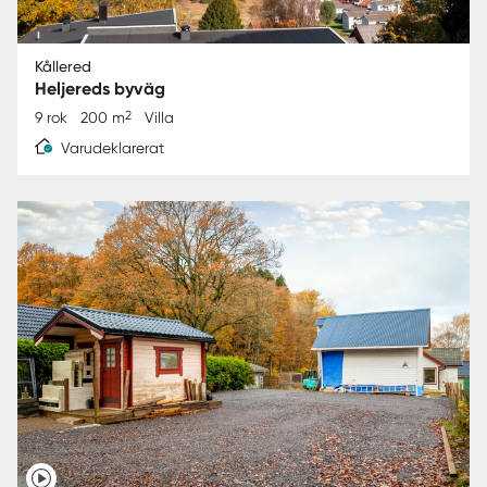
Kållered
Heljereds byväg
2
9 rok
200 m
Villa
Varudeklarerat