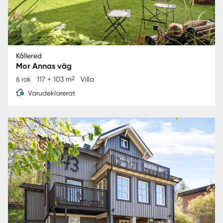
Kållered
Mor Annas väg
2
6 rok
117 + 103 m
Villa
Varudeklarerat