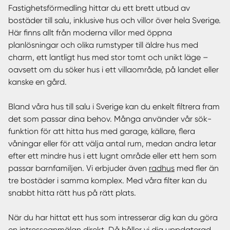
Fastighetsförmedling hittar du ett brett utbud av
bostäder till salu, inklusive hus och villor över hela Sverige.
Här finns allt från moderna villor med öppna
planlösningar och olika rumstyper till äldre hus med
charm, ett lantligt hus med stor tomt och unikt läge –
oavsett om du söker hus i ett villaområde, på landet eller
kanske en gård.
Bland våra hus till salu i Sverige kan du enkelt filtrera fram
det som passar dina behov. Många använder vår sök-
funktion för att hitta hus med garage, källare, flera
våningar eller för att välja antal rum, medan andra letar
efter ett mindre hus i ett lugnt område eller ett hem som
passar barnfamiljen. Vi erbjuder även
radhus
med fler än
tre bostäder i samma komplex. Med våra filter kan du
snabbt hitta rätt hus på rätt plats.
När du har hittat ett hus som intresserar dig kan du göra
en intresseanmälan direkt. Då håller vi dig uppdaterad