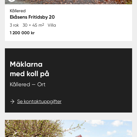
Kållered
Ekåsens Fritidsby 20
2
3 rok
30 + 45 m
Villa
1 200 000 kr
Mäklarna
med koll på
Kållered — Ort
Se kontaktuppgifter