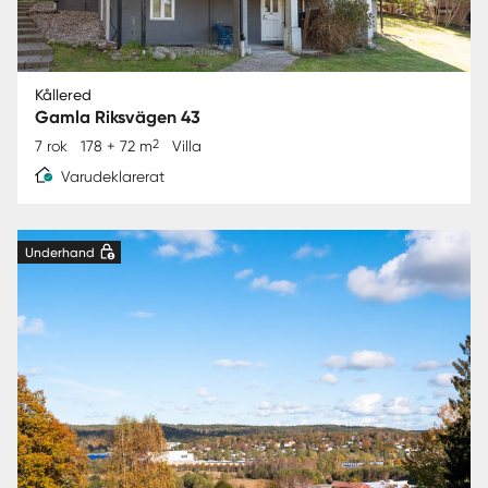
Kållered
Gamla Riksvägen 43
2
7 rok
178 + 72 m
Villa
Varudeklarerat
Underhand