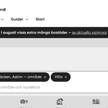
Guider
Start
I augusti visas extra många bostäder –
se aktuella visningar
läcken, Askim — område
Villa