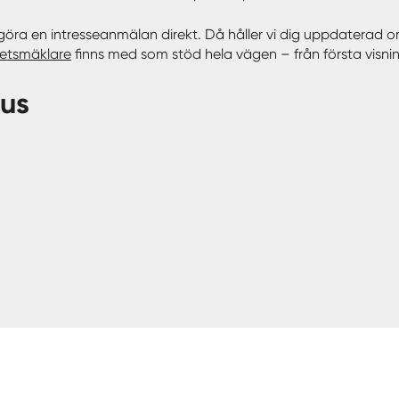
 göra en intresseanmälan direkt. Då håller vi dig uppdaterad 
hetsmäklare
finns med som stöd hela vägen – från första visning
hus