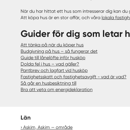
När du har hittat ett hus som intresserar dig kan du
Att köpa hus är en stor affär, och våra
lokala fastig
Guider för dig som letar 
Att tänka på när du köper hus
Budgivning på hus – så fungerar det
Guide till lånelöfte inför husköp
Dolda fel i hus – vad gäller?
Pantbrev och lagfart vid husköp
Fastighetsskatt och fastighetsavgift - vad är vad?
Så går en husbesiktning till
Bra att veta om energideklaration
Län
Askim, Askim — område