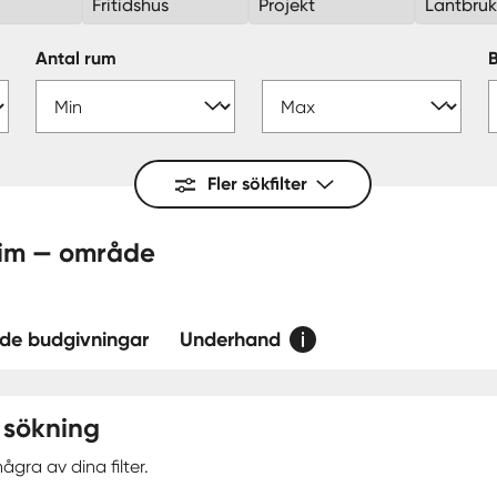
Fritidshus
Projekt
Lantbru
Antal rum
Fler sökfilter
äcken, Askim — område
de budgivningar
Underhand
 sökning
ågra av dina filter.