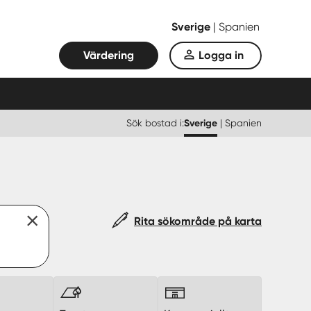
Sverige
|
Spanien
Värdering
Logga in
Sök bostad i:
Sverige
|
Spanien
Rita sökområde på karta