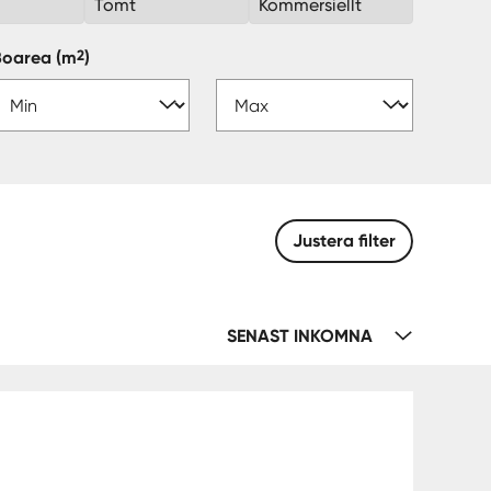
k
Tomt
Kommersiellt
2
Boarea
(m
)
Justera filter
SENAST INKOMNA