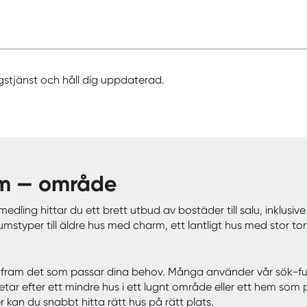
gstjänst och håll dig uppdaterad.
kim — område
edling hittar du ett brett utbud av bostäder till salu, inklusive 
mstyper till äldre hus med charm, ett lantligt hus med stor to
rera fram det som passar dina behov. Många använder vår sök-fun
letar efter ett mindre hus i ett lugnt område eller ett hem som
 kan du snabbt hitta rätt hus på rätt plats.