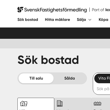
Hoppa
till
Svensk Fastighetsförmedling
innehåll
Sök bostad
Hitta mäklare
Sälja
Köpa
Sök bostad
Till salu
Sålda
Vita F