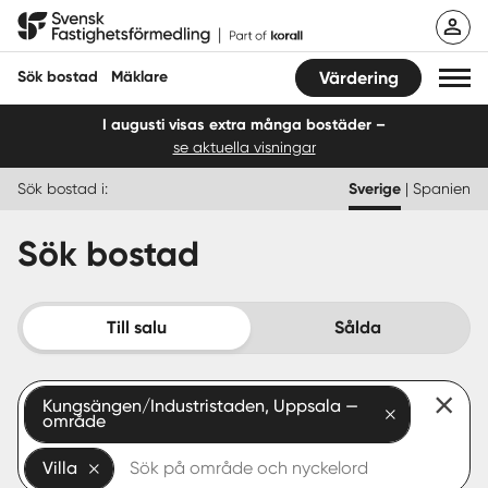
Hoppa
Svensk Fastighetsförmedling
till
innehåll
Sök bostad
Mäklare
Värdering
I augusti visas extra många bostäder –
se aktuella visningar
Sök bostad
Sök bostad i:
Sverige
|
Spanien
Hitta mäklare
Sök bostad
Sälja
Köpa
Till salu
Sålda
Guider
Kungsängen/Industristaden, Uppsala —
Start
område
Logga in
Villa