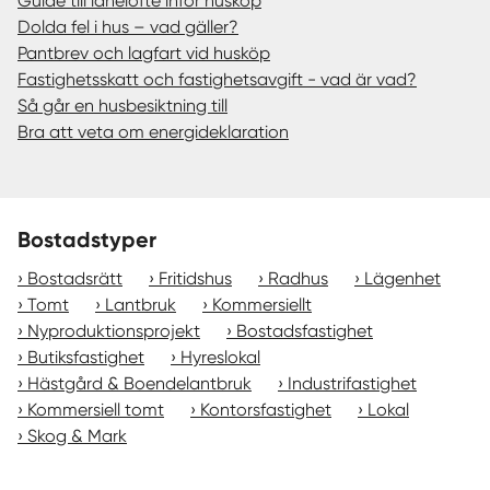
Guide till lånelöfte inför husköp
Dolda fel i hus – vad gäller?
Pantbrev och lagfart vid husköp
Fastighetsskatt och fastighetsavgift - vad är vad?
Så går en husbesiktning till
Bra att veta om energideklaration
Bostadstyper
Bostadsrätt
Fritidshus
Radhus
Lägenhet
Tomt
Lantbruk
Kommersiellt
Nyproduktionsprojekt
Bostadsfastighet
Butiksfastighet
Hyreslokal
Hästgård & Boendelantbruk
Industrifastighet
Kommersiell tomt
Kontorsfastighet
Lokal
Skog & Mark