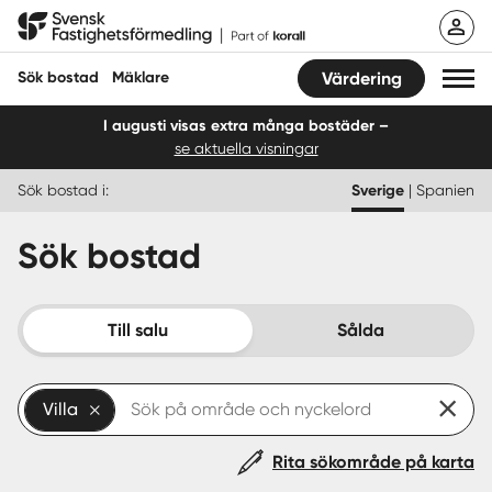
Hoppa
Svensk Fastighetsförmedling
till
innehåll
Sök bostad
Mäklare
Värdering
I augusti visas extra många bostäder –
se aktuella visningar
Sök bostad
Sök bostad i:
Sverige
|
Spanien
Hitta mäklare
Sök bostad
Sälja
Köpa
Till salu
Sålda
Guider
Villa
Start
Rita sökområde på karta
Logga in