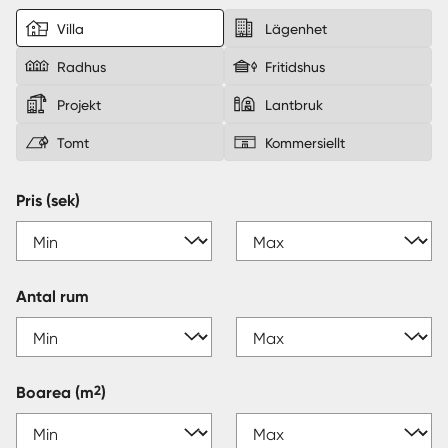
Villa
Lägenhet
Sverige
|
Spanien
Radhus
Fritidshus
Projekt
Lantbruk
Tomt
Kommersiellt
Pris (sek)
Antal rum
2
Boarea
(m
)