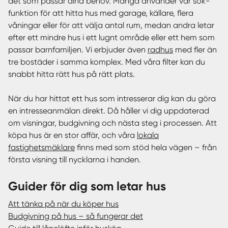
det som passar dina behov. Många använder vår sök-
funktion för att hitta hus med garage, källare, flera
våningar eller för att välja antal rum, medan andra letar
efter ett mindre hus i ett lugnt område eller ett hem som
passar barnfamiljen. Vi erbjuder även
radhus
med fler än
tre bostäder i samma komplex. Med våra filter kan du
snabbt hitta rätt hus på rätt plats.
När du har hittat ett hus som intresserar dig kan du göra
en intresseanmälan direkt. Då håller vi dig uppdaterad
om visningar, budgivning och nästa steg i processen. Att
köpa hus är en stor affär, och våra
lokala
fastighetsmäklare
finns med som stöd hela vägen – från
första visning till nycklarna i handen.
Guider för dig som letar hus
Att tänka på när du köper hus
Budgivning på hus – så fungerar det