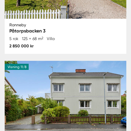
Ronneby
Påtorpsbacken 3
2
5 rok
125 + 68 m
Villa
2 850 000 kr
Visning 11/8