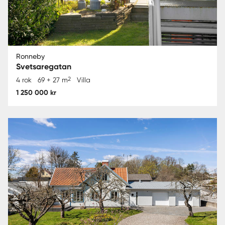
Ronneby
Svetsaregatan
2
4 rok
69 + 27 m
Villa
1 250 000 kr