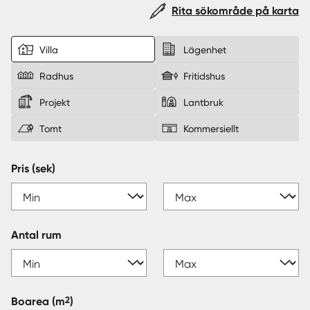
Rita sökområde på karta
Sverige
|
Spanien
Villa
Lägenhet
Radhus
Fritidshus
Projekt
Lantbruk
Tomt
Kommersiellt
Pris (sek)
Antal rum
2
Boarea
(m
)