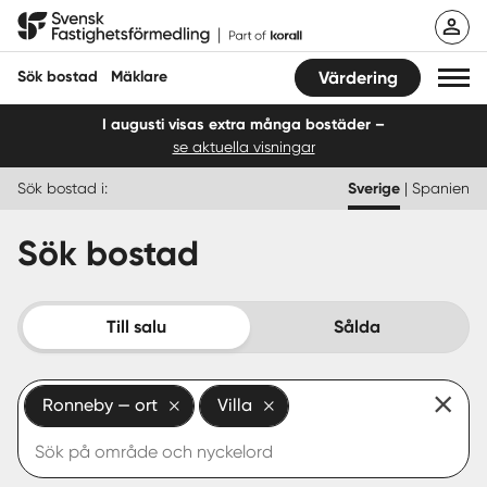
Hoppa
Svensk Fastighetsförmedling
till
innehåll
Sök bostad
Mäklare
Värdering
I augusti visas extra många bostäder –
se aktuella visningar
Sök bostad
Sök bostad i:
Sverige
|
Spanien
Hitta mäklare
Sök bostad
Sälja
Köpa
Till salu
Sålda
Guider
Ronneby — ort
Villa
Start
Logga in