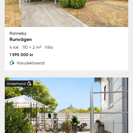
Ronneby
Runvägen
2
4 rok
110 + 2 m
Villa
1 595 000 kr
Varudeklarerat
Underhand