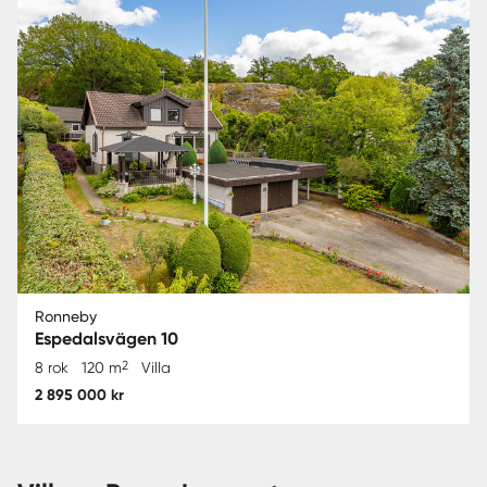
Ronneby
Espedalsvägen 10
2
8 rok
120 m
Villa
2 895 000 kr