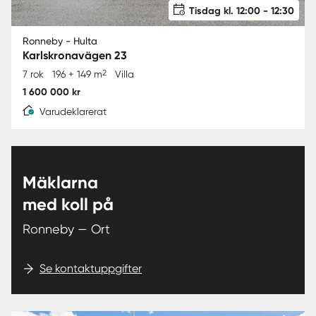
Tisdag kl. 12:00 - 12:30
Ronneby - Hulta
Karlskronavägen 23
2
7 rok
196 + 149 m
Villa
1 600 000 kr
Varudeklarerat
Mäklarna
med koll på
Ronneby — Ort
Se kontaktuppgifter