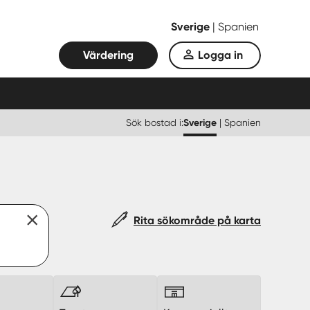
Sverige
|
Spanien
Värdering
Logga in
Sök bostad i:
Sverige
|
Spanien
Rita sökområde på karta