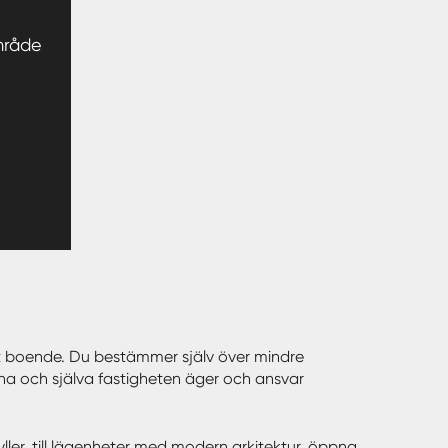
mråde
eget boende. Du bestämmer själv över mindre
a och själva fastigheten äger och ansvar
dyller, till lägenheter med modern arkitektur, öppna