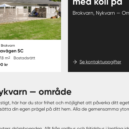
med koll på
Brokvarn, Nykvarn — O
 Brokvarn
lavägen 5C
7.8 m
2
Bostadsrätt
Se kontaktuppgifter
0 kr
 Nykvarn — område
nstigt, här har du stor frihet och möjlighet att påverka ditt 
ätta din egen prägel på ditt hem. Alla de gemensamma ytorn
sorters drömboenden. Allt från radhus och fritidshus i lantliga i