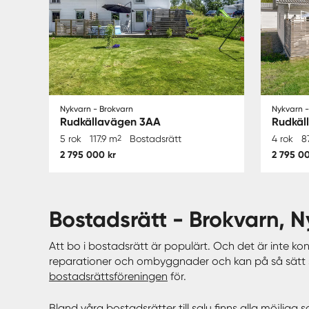
Nykvarn - Brokvarn
Nykvarn -
Rudkällavägen 3AA
Rudkäl
5 rok
117.9 m
2
Bostadsrätt
4 rok
8
2 795 000 kr
2 795 00
bostadsrätt - Brokvarn,
Att bo i bostadsrätt är populärt. Och det är inte ko
reparationer och ombyggnader och kan på så sätt s
bostadsrättsföreningen
för.
Bland våra bostadsrätter till salu finns alla möjliga 