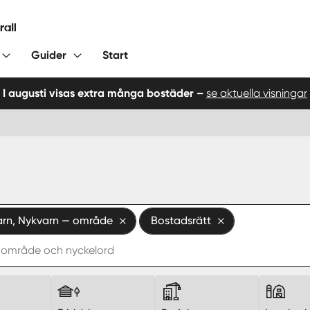
Guider
Start
I augusti visas extra många bostäder –
se aktuella visningar
arn, Nykvarn — område
Bostadsrätt