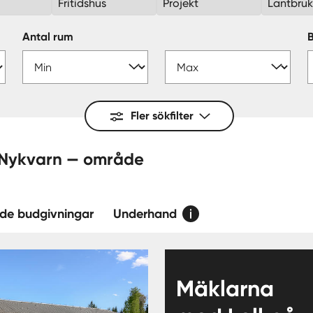
Fritidshus
Projekt
Lantbru
Antal rum
Fler sökfilter
salu - Brokvarn, Nykvarn — område
de budgivningar
Underhand
Mäklarna