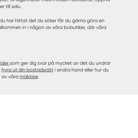
till salu.
är du har hittat det du söker får du gärna göra en
lkommen in i någon av våra bobutiker, där våra
ider
som ger dig svar på mycket av det du undrar
l
hyra ut din bostadsrätt
i andra hand eller hur du
n av våra
mäklare
.