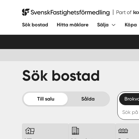
Hoppa
till
Svensk Fastighetsförmedling
innehåll
Sök bostad
Hitta mäklare
Sälja
Köpa
Sök bostad
Till salu
Sålda
Brokv