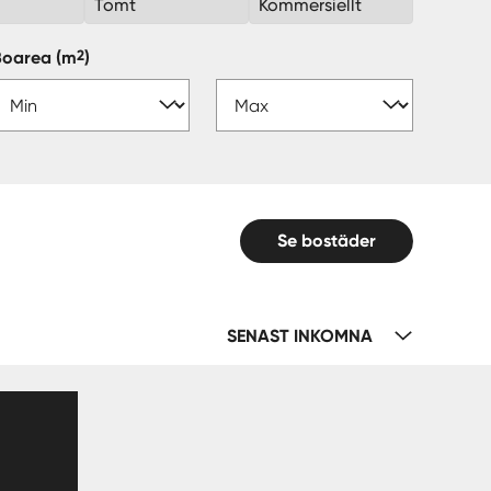
k
Tomt
Kommersiellt
2
Boarea
(m
)
Se bostäder
SENAST INKOMNA