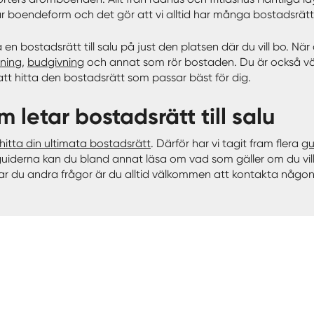
är boendeform och det gör att vi alltid har många bostadsrätter 
ta en bostadsrätt till salu på just den platsen där du vill bo. N
sning
,
budgivning
och annat som rör bostaden. Du är också vä
tt hitta den bostadsrätt som passar bäst för dig.
m letar bostadsrätt till salu
hitta din ultimata bostadsrätt
. Därför har vi tagit fram flera
gu
 guiderna kan du bland annat läsa om vad som gäller om du vil
Har du andra frågor är du alltid välkommen att kontakta någo