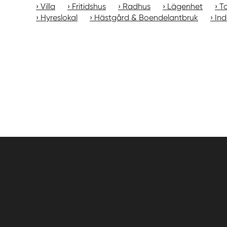
Villa
Fritidshus
Radhus
Lägenhet
T
Hyreslokal
Hästgård & Boendelantbruk
Ind