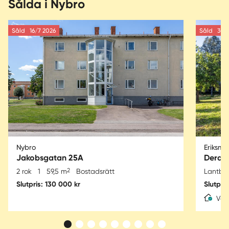
Sålda i Nybro
Såld
16/7 2026
Såld
30/6
Nybro
Eriksmå
Jakobsgatan 25A
Deragå
2
2 rok
1
59,5 m
Bostadsrätt
Lantbr
Slutpris: 130 000 kr
Slutpri
Var