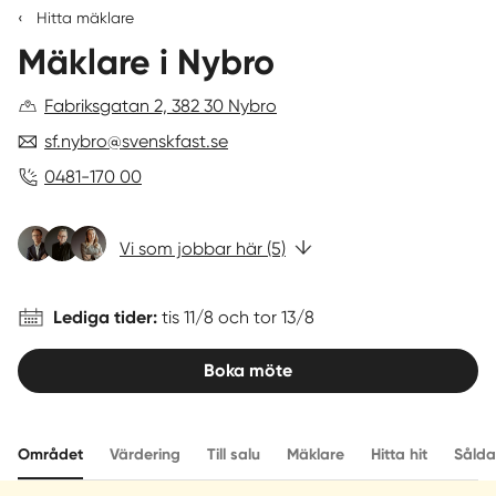
‹
Hitta mäklare
4,8
Mäklare i Nybro
av
Sverige
|
Spanien
5
(250
Fabriksgatan 2, 382 30 Nybro
kundomdömen)
sf.nybro@svenskfast.se
0481-170 00
Vi som jobbar här (5)
Lediga tider:
tis 11/8 och tor 13/8
Boka möte
Området
Värdering
Till salu
Mäklare
Hitta hit
Sålda