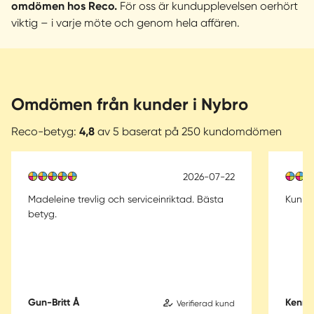
omdömen hos Reco.
För oss är kundupplevelsen oerhört
viktig – i varje möte och genom hela affären.
Omdömen från kunder i Nybro
Reco-betyg:
4,8
av 5 baserat på 250 kundomdömen
2026-07-22
Madeleine trevlig och serviceinriktad. Bästa
Kunnig
betyg.
Gun-Britt Å
Kenne
Verifierad kund