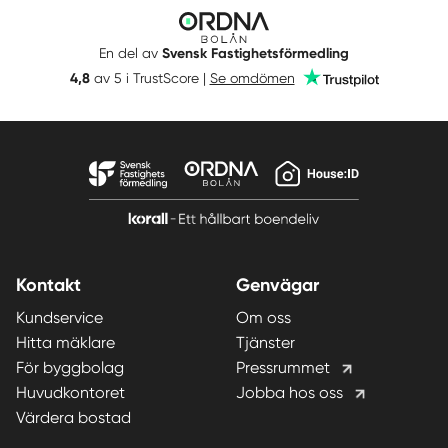
Ordna
Bolån
En del av
Svensk Fastighetsförmedling
Trustpilot
4,8
av 5 i TrustScore |
Se omdömen
Kontakt
Genvägar
Kundservice
Om oss
Hitta mäklare
Tjänster
För byggbolag
Pressrummet
Huvudkontoret
Jobba hos oss
Värdera bostad