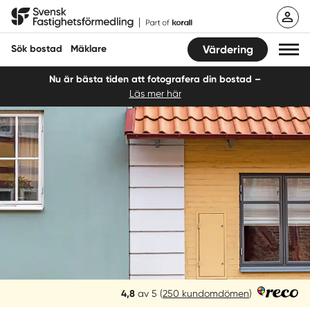
Hoppa
Svensk Fastighetsförmedling
till
innehåll
Sök bostad
Mäklare
Värdering
Nu är bästa tiden att fotografera din bostad –
Läs mer här
Sök bostad
Hitta mäklare
Sälja
Köpa
Guider
Start
Reco
4,8
av 5
(
250 kundomdömen
)
Logga in
betyg: