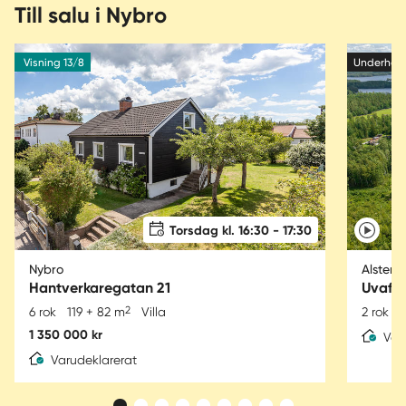
Till salu i Nybro
Visning 13/8
Underhan
Torsdag kl. 16:30 - 17:30
Nybro
Alsterb
Hantverkaregatan 21
Uvafor
2
6 rok
119 + 82 m
Villa
2 rok
1 350 000 kr
Var
Varudeklarerat