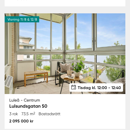
Visning 11/8 & 12/8
Tisdag kl. 12:00 - 12:40
Luleå - Centrum
Lulsundsgatan 50
2
3 rok
73.5 m
Bostadsrätt
2 095 000 kr