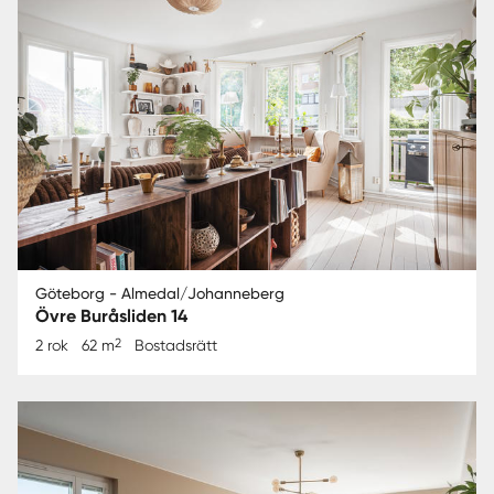
Göteborg - Almedal/Johanneberg
Övre Buråsliden 14
2
2 rok
62 m
Bostadsrätt