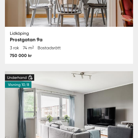
Lidköping
Prostgatan 9a
2
3 rok
74 m
Bostadsrätt
750 000 kr
Underhand
Visning 10/8