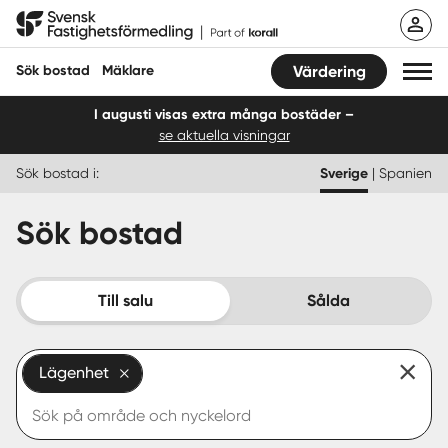
Hoppa
Svensk Fastighetsförmedling
till
innehåll
Sök bostad
Mäklare
Värdering
I augusti visas extra många bostäder –
se aktuella visningar
Sök bostad
Sök bostad i:
Sverige
|
Spanien
Hitta mäklare
Sök bostad
Sälja
Köpa
Till salu
Sålda
Guider
Lägenhet
Start
Logga in