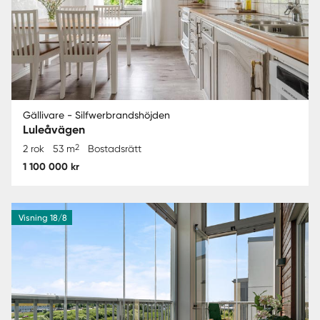
Gällivare - Silfwerbrandshöjden
Luleåvägen
2
2 rok
53 m
Bostadsrätt
1 100 000 kr
Visning 18/8