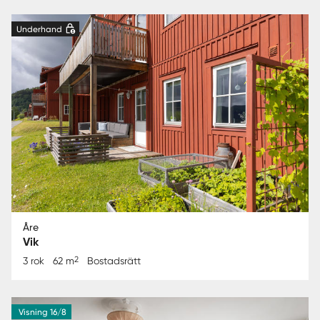
Underhand
Åre
Vik
2
3 rok
62 m
Bostadsrätt
Visning 16/8