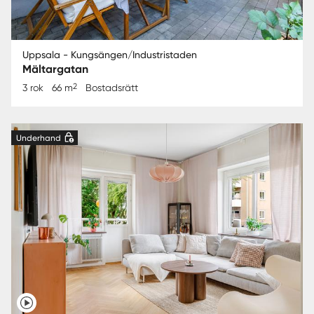
Uppsala - Kungsängen/Industristaden
Mältargatan
2
3 rok
66 m
Bostadsrätt
Underhand