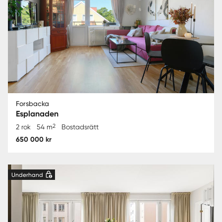
Forsbacka
Esplanaden
2
2 rok
54 m
Bostadsrätt
650 000 kr
Underhand