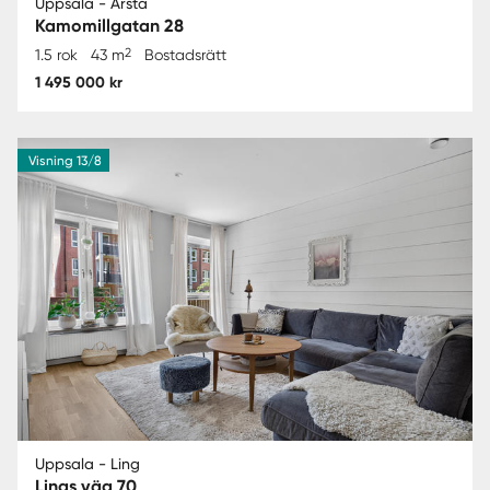
Uppsala - Årsta
Kamomillgatan 28
2
1.5 rok
43 m
Bostadsrätt
1 495 000 kr
Visning 13/8
Uppsala - Ling
Lings väg 70