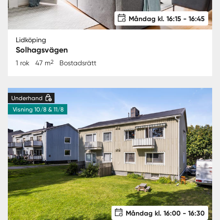
Måndag kl. 16:15 - 16:45
Lidköping
Solhagsvägen
2
1 rok
47 m
Bostadsrätt
Underhand
Visning 10/8 & 11/8
Måndag kl. 16:00 - 16:30