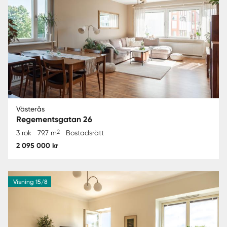
Västerås
Regementsgatan 26
2
3 rok
79.7 m
Bostadsrätt
2 095 000 kr
Visning 15/8