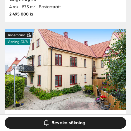
2
4 rok
87.5 m
Bostadsrätt
2 495 000 kr
Underhand
Visning 23/8
Staffanstorp - Centralt
Storgatan
Bevaka sökning
2
5 rok
126.5 m
Bostadsrätt