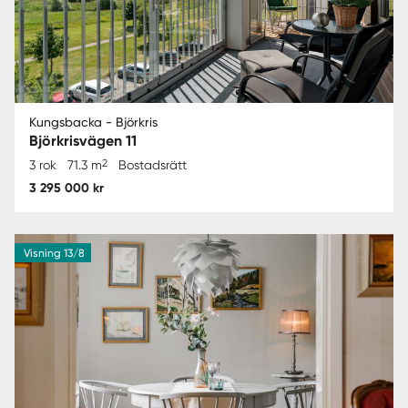
Kungsbacka - Björkris
Björkrisvägen 11
2
3 rok
71.3 m
Bostadsrätt
3 295 000 kr
Visning 13/8