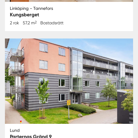
Linköping - Tannefors
Kungsberget
2
2 rok
57.2 m
Bostadsrätt
Lund
Parternas Gränd 9