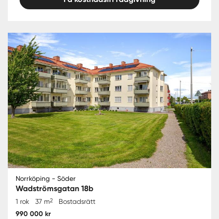
Norrköping - Söder
Wadströmsgatan 18b
2
1 rok
37 m
Bostadsrätt
990 000 kr