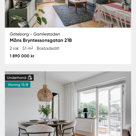
Göteborg - Gamlestaden
Måns Bryntessonsgatan 21B
2
2 rok
51 m
Bostadsrätt
1 890 000 kr
Underhand
Visning 13/8