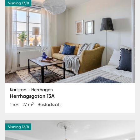
Visning 17/8
Karlstad - Herrhagen
Herrhagsgatan 13A
2
1 rok
27 m
Bostadsrätt
Visning 12/8