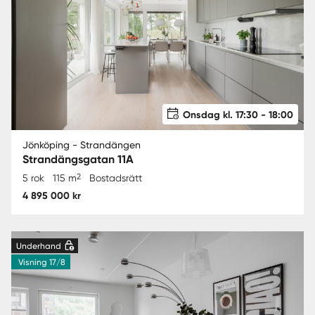
Onsdag kl. 17:30 - 18:00
Jönköping - Strandängen
Strandängsgatan 11A
2
5 rok
115 m
Bostadsrätt
4 895 000 kr
Underhand
Visning 17/8