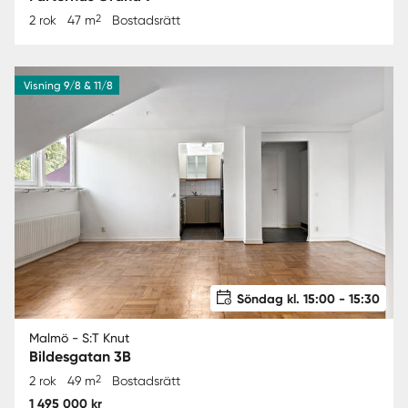
2
2 rok
47 m
Bostadsrätt
Visning 9/8 & 11/8
Söndag kl. 15:00 - 15:30
Malmö - S:T Knut
Bildesgatan 3B
2
2 rok
49 m
Bostadsrätt
1 495 000 kr