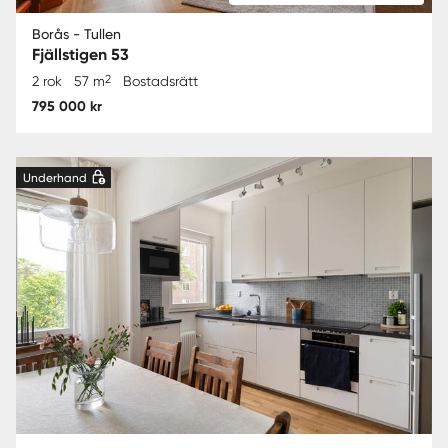
Borås - Tullen
Fjällstigen 53
2
2 rok
57 m
Bostadsrätt
795 000 kr
Underhand