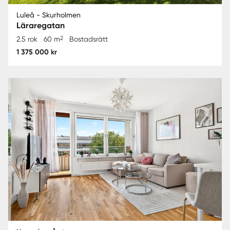
Luleå - Skurholmen
Läraregatan
2
2.5 rok
60 m
Bostadsrätt
1 375 000 kr