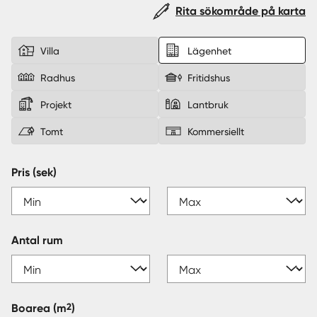
Rita sökområde på karta
Sverige
|
Spanien
Villa
Lägenhet
Radhus
Fritidshus
Projekt
Lantbruk
Tomt
Kommersiellt
Pris (sek)
Antal rum
2
Boarea
(m
)