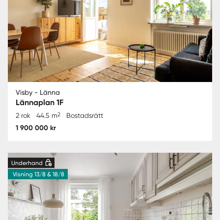
Visby - Länna
Lännaplan 1F
2
2 rok
44.5 m
Bostadsrätt
1 900 000 kr
Underhand
Visning 13/8 & 18/8