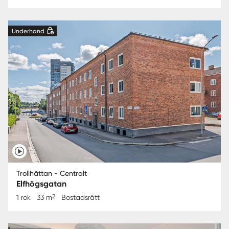
Underhand
Trollhättan - Centralt
Elfhögsgatan
2
1 rok
33 m
Bostadsrätt