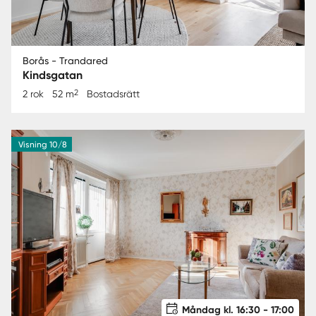
Borås - Trandared
Kindsgatan
2
2 rok
52 m
Bostadsrätt
Visning 10/8
Måndag kl. 16:30 - 17:00