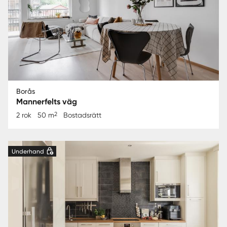
Borås
Mannerfelts väg
2
2 rok
50 m
Bostadsrätt
Underhand