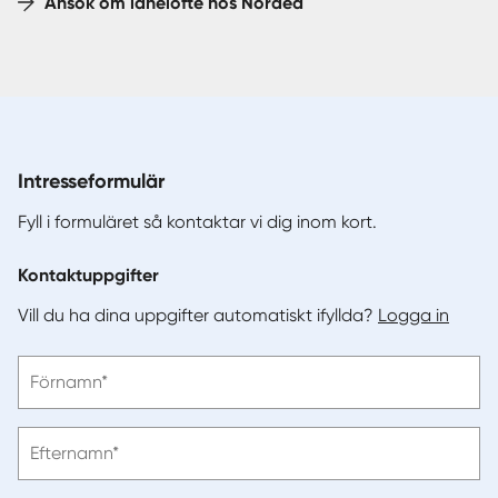
Ansök om lånelöfte hos Nordea
Intresseformulär
Fyll i formuläret så kontaktar vi dig inom kort.
Kontaktuppgifter
Vill du ha dina uppgifter automatiskt ifyllda?
Logga in
Vänligen
Förnamn*
ange
förnamn
Vänligen
Efternamn*
ange
efternamn