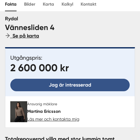
Fakta
Bilder
Karta
Kalkyl
Kontakt
Sverige
|
Spanien
Rydal
Vännesliden 4
Se på karta
Utgångspris:
2 600 000 kr
Jag är intresserad
Ansvarig mäklare
Martina Ericsson
Läs mer och kontakta mig
Totalrenoverad villa med stor lummig tomt