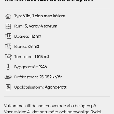
Typ:
Villa, 1 plan med källare
Rum:
5, varav 4 sovrum
Boarea:
112 m
2
Biarea:
68 m
2
Tomtarea:
1 515 m
2
Byggnadsår:
1946
Driftkostnad:
25 052 kr/år
Upplåtelseform:
Äganderätt
Välkommen till denna renoverade villa belägen på
Vännesliden 4 i det naturnära och barnvänliga Rydal.