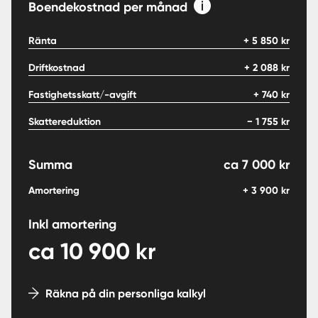
Boendekostnad per månad
Ränta
+
5 850
kr
Driftkostnad
+
2 088
kr
Fastighetsskatt/-avgift
+
740
kr
Skattereduktion
−
1 755
kr
Summa
ca
7 000
kr
Amortering
+
3 900
kr
Inkl amortering
ca
10 900
kr
Räkna på din personliga kalkyl