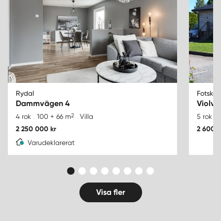
Rydal
Fotskäl
Dammvägen 4
Violvä
2
4 rok
100 + 66 m
Villa
5 rok
2 250 000 kr
2 600 0
Varudeklarerat
Visa fler