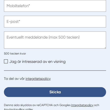
Vänligen
Mobiltelefon*
ange
telefonnummer
Vänligen
E-post*
ange
e-
post
Eventuellt meddelande (max 500 tecken)
500
tecken kvar
Jag är intresserad av en visning
Ta del av vår
integritetspolicy
Skicka
Denna sida skyddas av reCAPTCHA och Googles
Integritetspolicy
och
Användarvillkor
gäller.