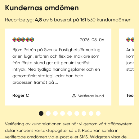
Kundernas omdömen
Reco-betyg:
4,8
av 5 baserat på 161 530 kundomdömen
2026-08-06
Björn Petrén på Svensk Fastighetsförmedling
Anton 
är en lugn, erfaren och flexibel mäklare som
kommun
från första stund ger ett genuint seriöst
jobb i
intryck. Med tydliga handlingsplaner och en
stött
genomtänkt strategi leder han hela
processen framåt på ...
Roger C
Teo N
Verifierad kund
Verifiering av kundrelationen sker när vi genom vårt affärssystem
delar kundens kontaktuppgifter så att Reco kan samla in
verifierade omdömen via e-post eller SMS. Widgeten visar de