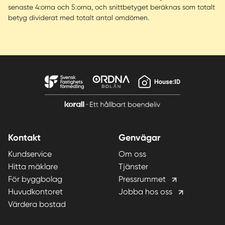
senaste 4:orna och 5:orna, och snittbetyget beräknas som totalt
betyg dividerat med totalt antal omdömen.
Kontakt
Genvägar
Kundservice
Om oss
Hitta mäklare
Tjänster
För byggbolag
Pressrummet
Huvudkontoret
Jobba hos oss
Värdera bostad