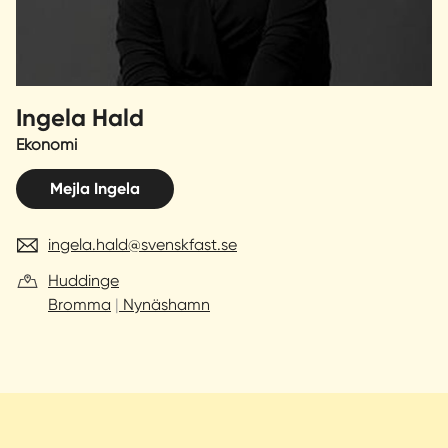
Sverige
|
Spanien
Ingela Hald
Ekonomi
Mejla Ingela
ingela.hald@svenskfast.se
Huddinge
Bromma
Nynäshamn