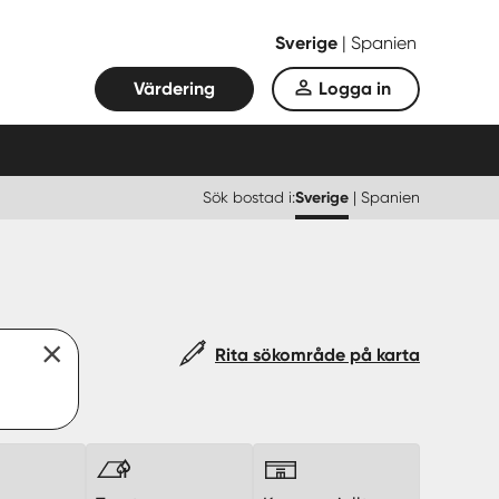
Sverige
|
Spanien
Värdering
Logga in
Sök bostad i:
Sverige
|
Spanien
Rita sökområde på karta