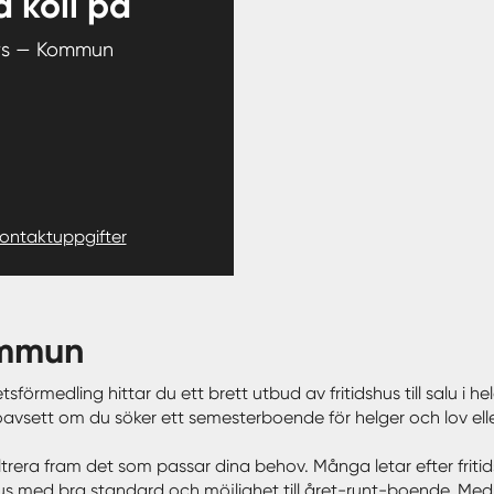
 koll på
ors — Kommun
kontaktuppgifter
kommun
etsförmedling hittar du ett brett utbud av fritidshus till salu i 
n – oavsett om du söker ett semesterboende för helger och lov el
t filtrera fram det som passar dina behov. Många letar efter friti
 med bra standard och möjlighet till året-runt-boende. Med våra