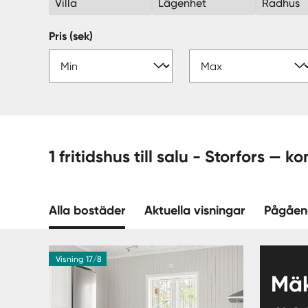
Villa
Lägenhet
Radhus
Pris (sek)
1 fritidshus till salu - Stor
Alla bostäder
Aktuella visningar
Pågåen
Visning 17/8
Mäk