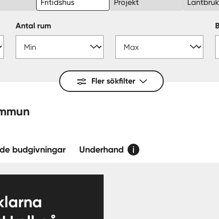
Fritidshus
Projekt
Lantbru
Antal rum
Fler sökfilter
fors — kommun
de budgivningar
Underhand
larna