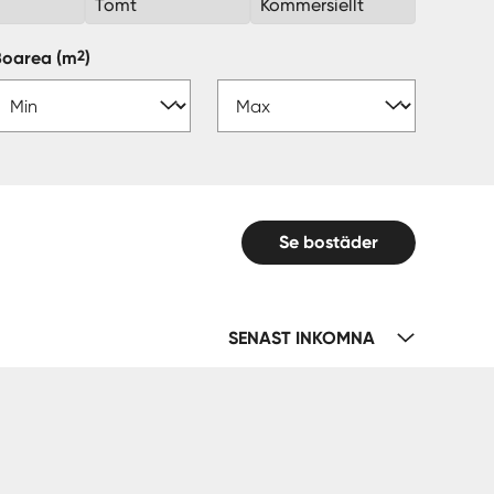
k
Tomt
Kommersiellt
2
Boarea
(m
)
Se bostäder
SENAST INKOMNA