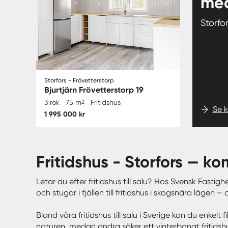
med
Storf
Storfors - Frövetterstorp
Bjurtjärn Frövetterstorp 19
3 rok
75 m
2
Fritidshus
Se 
1 995 000 kr
fritidshus - Storfors — 
Letar du efter fritidshus till salu? Hos Svensk Fastigh
och stugor i fjällen till fritidshus i skogsnära läge
Bland våra fritidshus till salu i Sverige kan du enkel
naturen, medan andra söker ett vinterbonat fritidshus