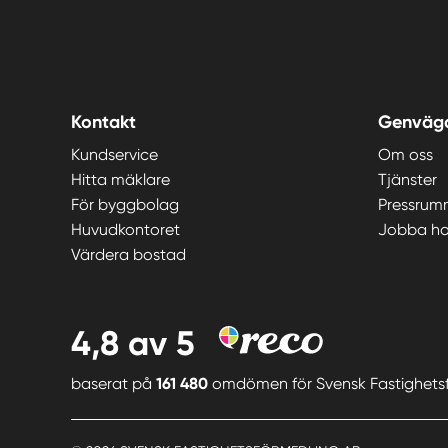
Kontakt
Genväg
Kundservice
Om oss
Hitta mäklare
Tjänster
För byggbolag
Pressrum
Huvudkontoret
Jobba ho
Värdera bostad
4,8
av 5
baserat på
161 480
omdömen för
Svensk Fastighets