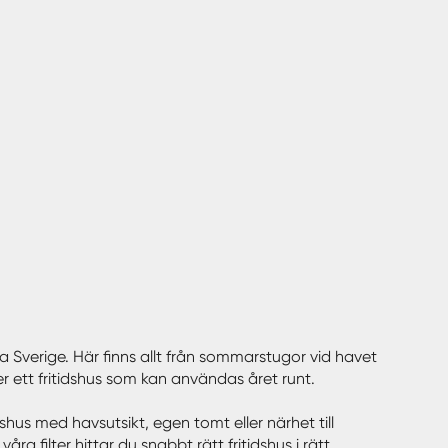
hela Sverige. Här finns allt från sommarstugor vid havet
ler ett fritidshus som kan användas året runt.
dshus med havsutsikt, egen tomt eller närhet till
 filter hittar du snabbt rätt fritidshus i rätt