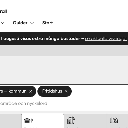
Guider
Start
I augusti visas extra många bostäder –
se aktuella visningar
ors — kommun
Fritidshus