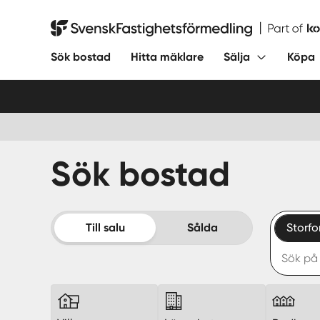
Hoppa
till
Svensk Fastighetsförmedling
innehåll
Sök bostad
Hitta mäklare
Sälja
Köpa
Sök bostad
Till salu
Sålda
Storf