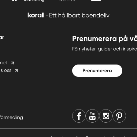
ar
Prenumerera på vå
Få nyheter, guider och insp
met
s oss
Prenumerera
förmedling