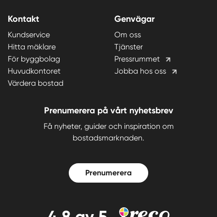
Kontakt
Genvägar
Kundservice
Om oss
Hitta mäklare
Tjänster
För byggbolag
Pressrummet
Huvudkontoret
Jobba hos oss
Värdera bostad
Prenumerera på vårt nyhetsbrev
Få nyheter, guider och inspiration om
bostadsmarknaden.
Prenumerera
4,8
av 5