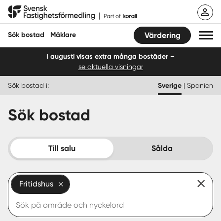
Hoppa
Svensk Fastighetsförmedling
till
innehåll
Sök bostad
Mäklare
Värdering
I augusti visas extra många bostäder –
se aktuella visningar
Sök bostad
Sök bostad i:
Sverige
|
Spanien
Hitta mäklare
Sök bostad
Sälja
Köpa
Till salu
Sålda
Guider
Fritidshus
Start
Logga in