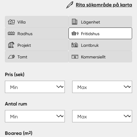
Rita sökområde på karta
Sverige
|
Spanien
Villa
Lägenhet
Radhus
Fritidshus
Projekt
Lantbruk
Tomt
Kommersiellt
Pris (sek)
Antal rum
2
Boarea
(m
)