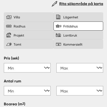
Rita sökområde på karta
Sverige
|
Spanien
Villa
Lägenhet
Radhus
Fritidshus
Projekt
Lantbruk
Tomt
Kommersiellt
Pris (sek)
Antal rum
2
Boarea
(m
)