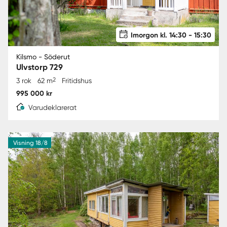
Imorgon kl. 14:30 - 15:30
Kilsmo - Söderut
Ulvstorp 729
2
3 rok
62 m
Fritidshus
995 000 kr
Varudeklarerat
Visning 18/8