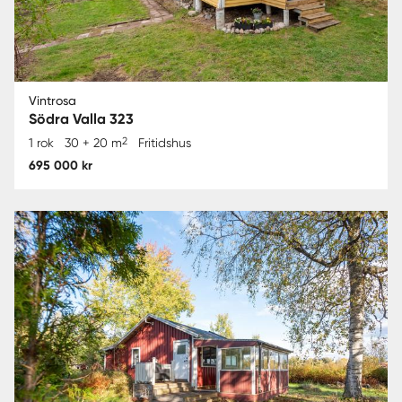
Vintrosa
Södra Valla 323
2
1 rok
30 + 20 m
Fritidshus
695 000 kr