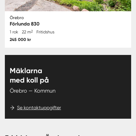
Örebro
Förlunda 830
2
1 rok
22 m
Fritidshus
245 000 kr
Mäklarna
med koll på
Örebro — Kommun
Se kontaktuppgifter