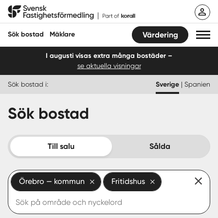
Hoppa
Svensk Fastighetsförmedling
till
innehåll
Sök bostad
Mäklare
Värdering
I augusti visas extra många bostäder –
se aktuella visningar
Sök bostad
Sök bostad i:
Sverige
|
Spanien
Hitta mäklare
Sök bostad
Sälja
Köpa
Till salu
Sålda
Guider
Örebro — kommun
Fritidshus
Start
Logga in