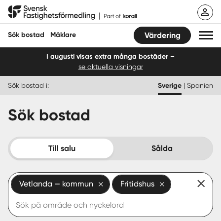
Hoppa
Svensk Fastighetsförmedling
till
innehåll
Sök bostad
Mäklare
Värdering
I augusti visas extra många bostäder –
se aktuella visningar
Sök bostad
Sök bostad i:
Sverige
|
Spanien
Hitta mäklare
Sök bostad
Sälja
Köpa
Till salu
Sålda
Guider
Vetlanda — kommun
Fritidshus
Start
Logga in