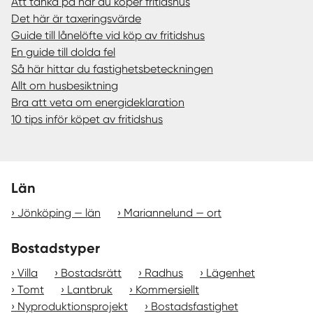
Att tänka på när du köper fritidshus
Det här är taxeringsvärde
Guide till lånelöfte vid köp av fritidshus
En guide till dolda fel
Så här hittar du fastighetsbeteckningen
Allt om husbesiktning
Bra att veta om energideklaration
10 tips inför köpet av fritidshus
Län
Jönköping — län
Mariannelund — ort
Bostadstyper
Villa
Bostadsrätt
Radhus
Lägenhet
Tomt
Lantbruk
Kommersiellt
Nyproduktionsprojekt
Bostadsfastighet