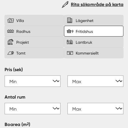
Rita sökområde på karta
Sverige
|
Spanien
Villa
Lägenhet
Radhus
Fritidshus
Projekt
Lantbruk
Tomt
Kommersiellt
Pris (sek)
Antal rum
2
Boarea
(m
)