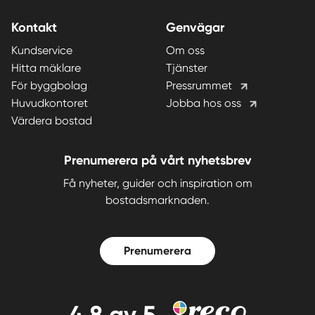
Kontakt
Genvägar
Kundservice
Om oss
Hitta mäklare
Tjänster
För byggbolag
Pressrummet
Huvudkontoret
Jobba hos oss
Värdera bostad
Prenumerera på vårt nyhetsbrev
Få nyheter, guider och inspiration om
bostadsmarknaden.
Prenumerera
4,8
av 5