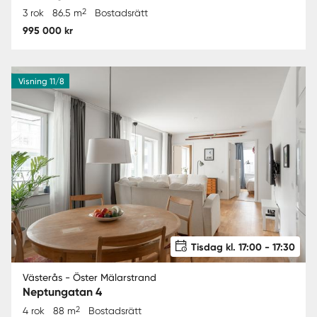
2
3 rok
86.5 m
Bostadsrätt
995 000 kr
Visning 11/8
Tisdag kl. 17:00 - 17:30
Västerås - Öster Mälarstrand
Neptungatan 4
2
4 rok
88 m
Bostadsrätt