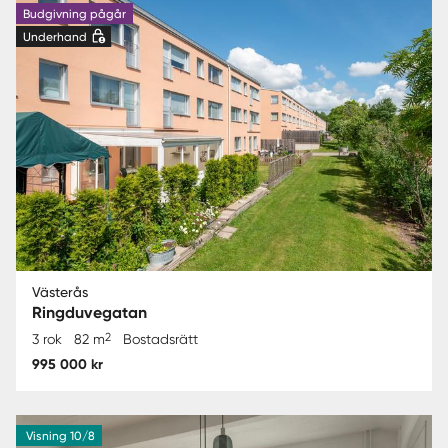
Budgivning pågår
Underhand
Västerås
Ringduvegatan
2
3 rok
82 m
Bostadsrätt
995 000 kr
Visning 10/8