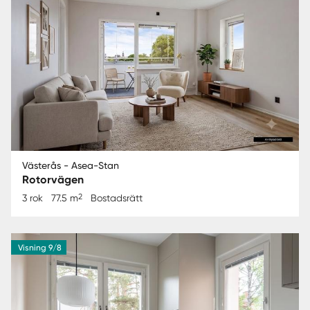
Västerås - Asea-Stan
Rotorvägen
2
3 rok
77.5 m
Bostadsrätt
Visning 9/8