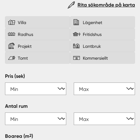
Rita sökområde på karta
Sverige
|
Spanien
Villa
Lägenhet
Radhus
Fritidshus
Projekt
Lantbruk
Tomt
Kommersiellt
Pris (sek)
Antal rum
2
Boarea
(m
)