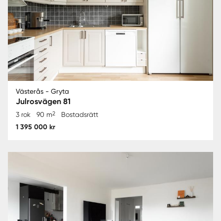
Västerås - Gryta
Julrosvägen 81
2
3 rok
90 m
Bostadsrätt
1 395 000 kr