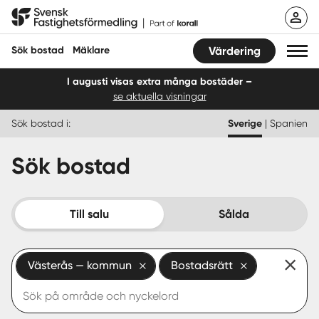
Hoppa
Svensk Fastighetsförmedling
till
innehåll
Sök bostad
Mäklare
Värdering
I augusti visas extra många bostäder –
se aktuella visningar
Sök bostad
Sök bostad i:
Sverige
|
Spanien
Hitta mäklare
Sök bostad
Sälja
Köpa
Till salu
Sålda
Guider
Västerås — kommun
Bostadsrätt
Start
Logga in