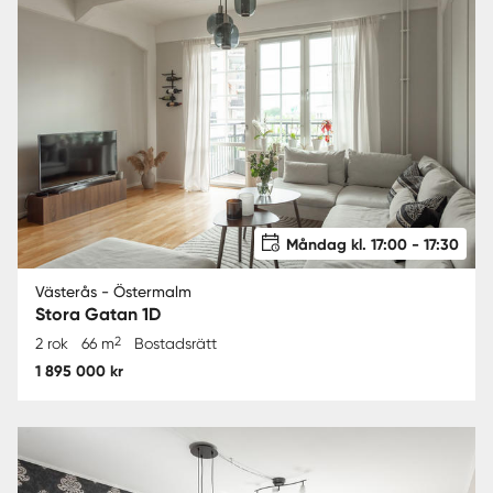
Måndag kl. 17:00 - 17:30
Västerås - Östermalm
Stora Gatan 1D
2
2 rok
66 m
Bostadsrätt
1 895 000 kr