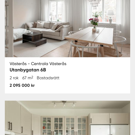
Västerås - Centrala Västerås
Utanbygatan 6B
2
2 rok
67 m
Bostadsrätt
2 095 000 kr