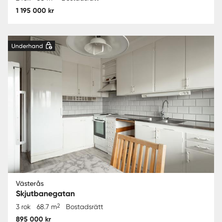
1 195 000 kr
Underhand
Västerås
Skjutbanegatan
2
3 rok
68.7 m
Bostadsrätt
895 000 kr