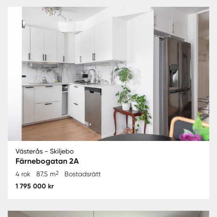
Västerås - Skiljebo
Färnebogatan 2A
2
4 rok
87.5 m
Bostadsrätt
1 795 000 kr