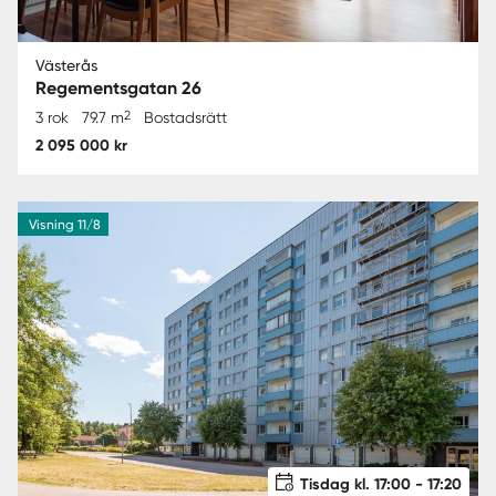
Västerås
Regementsgatan 26
2
3 rok
79.7 m
Bostadsrätt
2 095 000 kr
Visning 11/8
Tisdag kl. 17:00 - 17:20