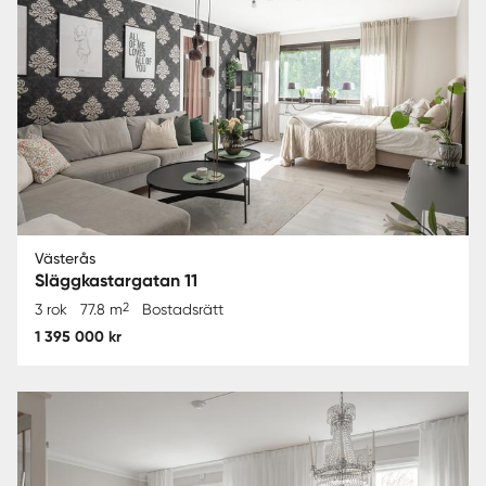
Västerås
Släggkastargatan 11
2
3 rok
77.8 m
Bostadsrätt
1 395 000 kr