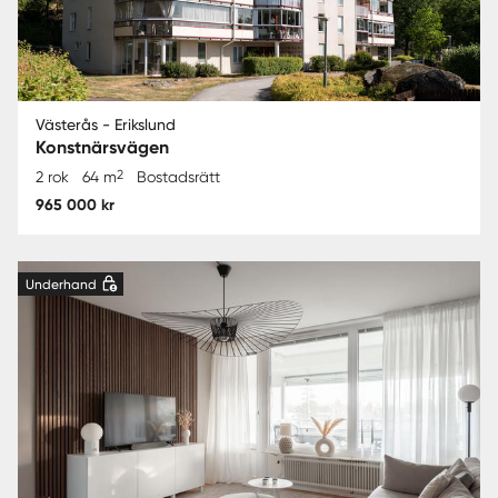
Västerås - Erikslund
Konstnärsvägen
2
2 rok
64 m
Bostadsrätt
965 000 kr
Underhand