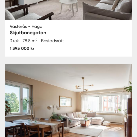
Västerås - Haga
Skjutbanegatan
2
3 rok
78.8 m
Bostadsrätt
1 395 000 kr