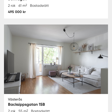
2
2 rok
61 m
Bostadsrätt
495 000 kr
Västerås
Backsippsgatan 15B
2
2 rok
55 m
Bostadsrätt