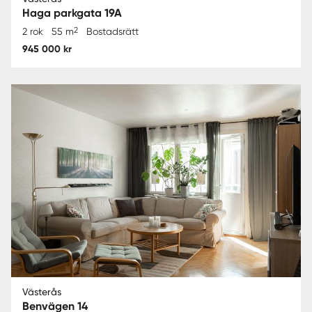
Haga parkgata 19A
2
2 rok
55 m
Bostadsrätt
945 000 kr
Västerås
Benvägen 14