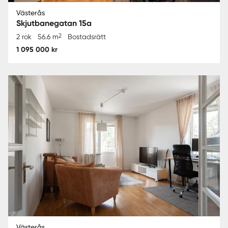
Västerås
Skjutbanegatan 15a
2
2 rok
56.6 m
Bostadsrätt
1 095 000 kr
Västerås