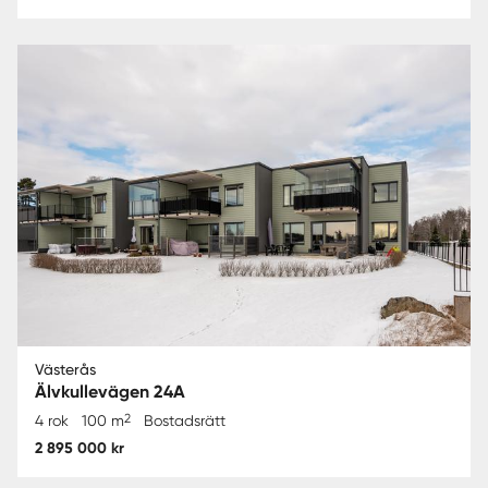
Västerås
Älvkullevägen 24A
2
4 rok
100 m
Bostadsrätt
2 895 000 kr