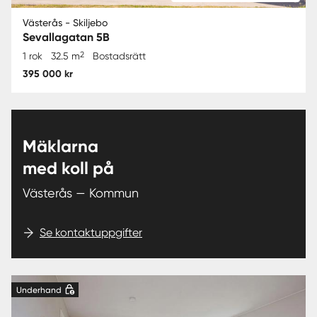
Västerås - Skiljebo
Sevallagatan 5B
2
1 rok
32.5 m
Bostadsrätt
395 000 kr
Mäklarna
med koll på
Västerås — Kommun
Se kontaktuppgifter
Underhand