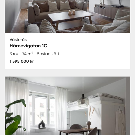
Västerås
Härnevigatan 1C
2
3 rok
74 m
Bostadsrätt
1 595 000 kr