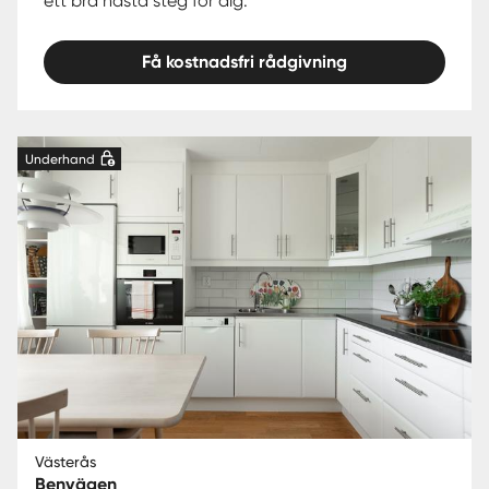
ett bra nästa steg för dig.
Få kostnadsfri rådgivning
Underhand
Västerås
Benvägen