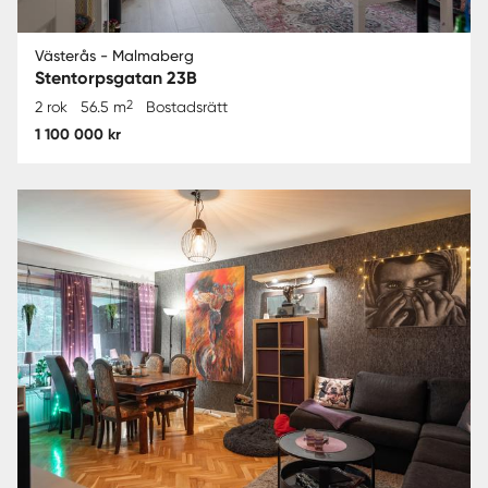
Västerås - Malmaberg
Stentorpsgatan 23B
2
2 rok
56.5 m
Bostadsrätt
1 100 000 kr