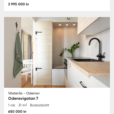
2 995 000 kr
Västerås - Odensvi
Odensvigatan 7
2
1 rok
31 m
Bostadsrätt
650 000 kr