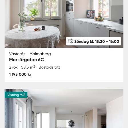
Söndag kl. 15:30 - 16:00
Västerås - Malmaberg
Markörgatan 6C
2
2 rok
58.5 m
Bostadsrätt
1 195 000 kr
Visning 9/8