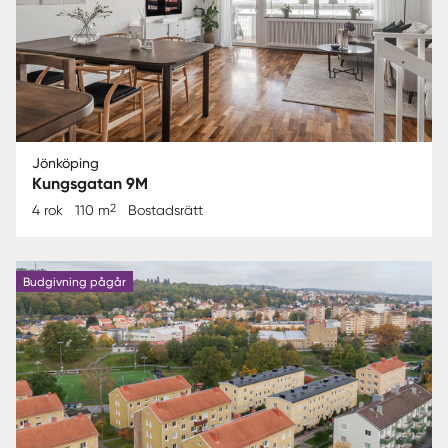
Jönköping
Kungsgatan 9M
2
4 rok
110 m
Bostadsrätt
Budgivning pågår