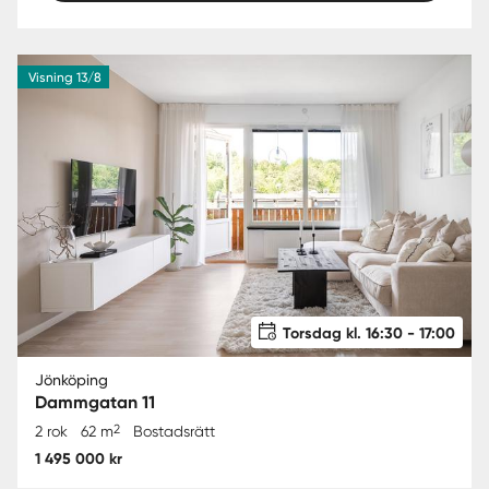
Visning 13/8
Torsdag kl. 16:30 - 17:00
Jönköping
Dammgatan 11
2
2 rok
62 m
Bostadsrätt
1 495 000 kr