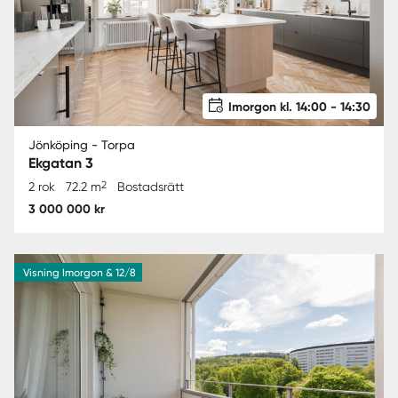
Imorgon kl. 14:00 - 14:30
Jönköping - Torpa
Ekgatan 3
2
2 rok
72.2 m
Bostadsrätt
3 000 000 kr
Visning Imorgon & 12/8