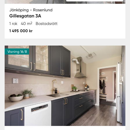
Jönköping - Rosenlund
Gillesgatan 3A
2
1 rok
40 m
Bostadsrätt
1 495 000 kr
Visning 16/8