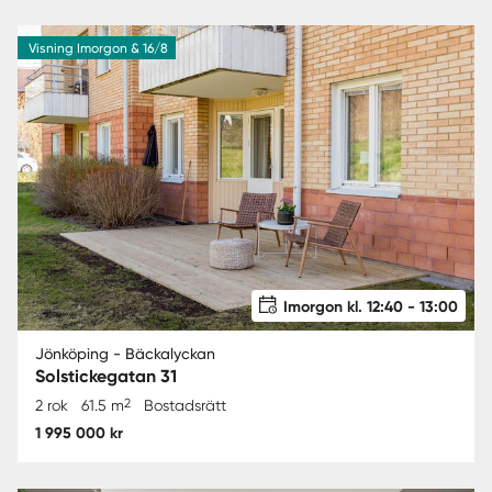
Visning Imorgon & 16/8
Imorgon kl. 12:40 - 13:00
Jönköping - Bäckalyckan
Solstickegatan 31
2
2 rok
61.5 m
Bostadsrätt
1 995 000 kr