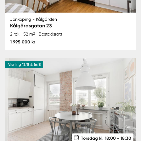
Jönköping - Kålgården
Kålgårdsgatan 23
2
2 rok
52 m
Bostadsrätt
1 995 000 kr
Visning 13/8 & 16/8
Torsdag kl. 18:00 - 18:30