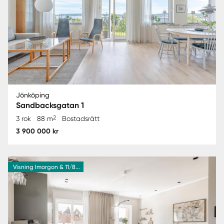
Jönköping
Sandbacksgatan 1
2
3 rok
88 m
Bostadsrätt
3 900 000 kr
Visning Imorgon & 11/8...