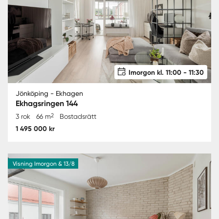
Imorgon kl. 11:00 - 11:30
Jönköping - Ekhagen
Ekhagsringen 144
2
3 rok
66 m
Bostadsrätt
1 495 000 kr
Visning Imorgon & 13/8