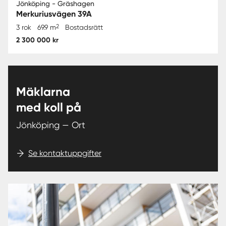
Jönköping - Gräshagen
Merkuriusvägen 39A
2
3 rok
69.9 m
Bostadsrätt
2 300 000 kr
Mäklarna
med koll på
Jönköping — Ort
Se kontaktuppgifter