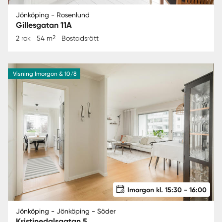
Jönköping - Rosenlund
Gillesgatan 11A
2
2 rok
54 m
Bostadsrätt
Visning Imorgon & 10/8
Imorgon kl. 15:30 - 16:00
Jönköping - Jönköping - Söder
Kristinedalsgatan 5