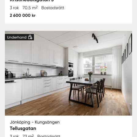
2
3 rok
70.5 m
Bostadsrätt
2 600 000 kr
Underhand
Jönköping - Kungsängen
Tellusgatan
2
3 rok
73 m
Bostadsrätt