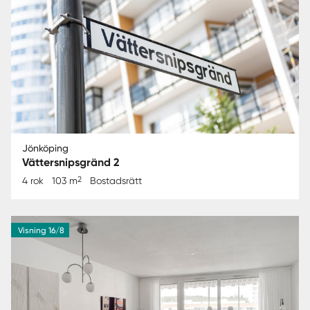
Jönköping
Vättersnipsgränd 2
2
4 rok
103 m
Bostadsrätt
Visning 16/8