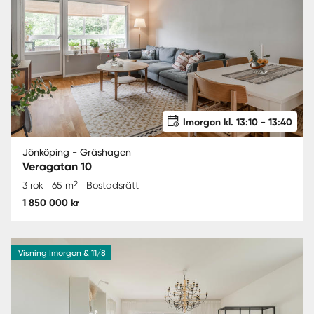
Imorgon kl. 13:10 - 13:40
Jönköping - Gräshagen
Veragatan 10
2
3 rok
65 m
Bostadsrätt
1 850 000 kr
Visning Imorgon & 11/8