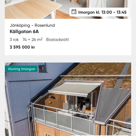
Imorgon kl. 13:00 - 13:45
Jönköping - Rosenlund
Källgatan 6A
2
3 rok
74 + 26 m
Bostadsrätt
3 595 000 kr
Visning Imorgon