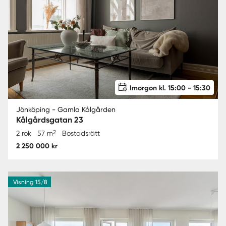
Imorgon kl. 15:00 - 15:30
Jönköping - Gamla Kålgården
Kålgårdsgatan 23
2
2 rok
57 m
Bostadsrätt
2 250 000 kr
Visning 15/8