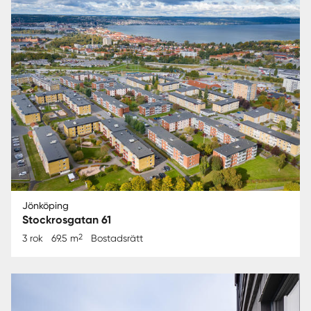
Jönköping
Stockrosgatan 61
2
3 rok
69.5 m
Bostadsrätt