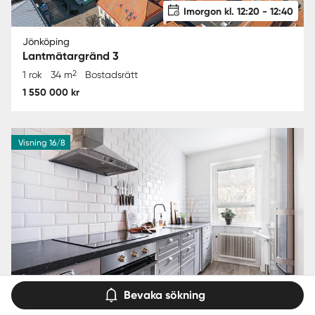
Imorgon kl. 12:20 - 12:40
Jönköping
Lantmätargränd 3
2
1 rok
34 m
Bostadsrätt
1 550 000 kr
Visning 16/8
Bevaka sökning