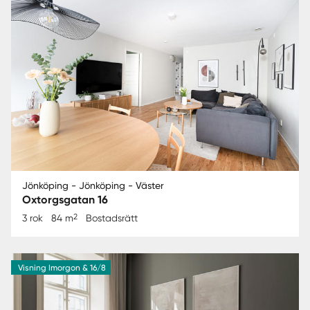
Jönköping - Jönköping - Väster
Oxtorgsgatan 16
2
3 rok
84 m
Bostadsrätt
Visning Imorgon & 16/8