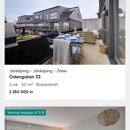
Jönköping - Jönköping - Öster
Odengatan 33
2
2 rok
50 m
Bostadsrätt
2 250 000 kr
Visning Imorgon & 11/8