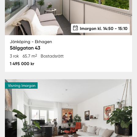
Imorgon kl. 14:50 - 15:10
Jönköping - Ekhagen
Sälggatan 43
2
3 rok
65.7 m
Bostadsrätt
1 495 000 kr
Visning Imorgon