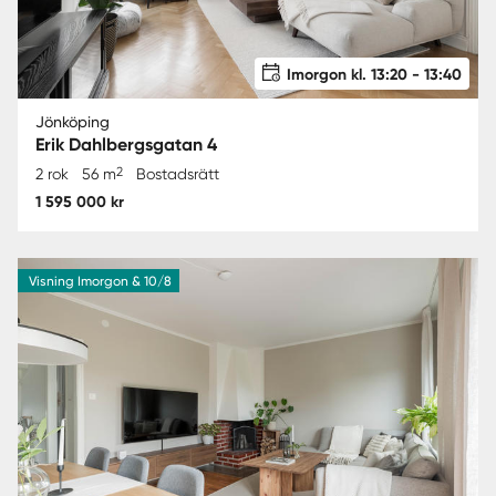
Imorgon kl. 13:20 - 13:40
Jönköping
Erik Dahlbergsgatan 4
2
2 rok
56 m
Bostadsrätt
1 595 000 kr
Visning Imorgon & 10/8