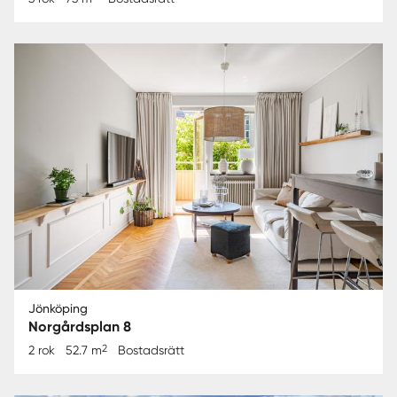
Jönköping
Norgårdsplan 8
2
2 rok
52.7 m
Bostadsrätt