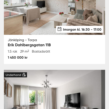
Imorgon kl. 16:30 - 17:00
Jönköping - Torpa
Erik Dahlbergsgatan 11B
2
1.5 rok
29 m
Bostadsrätt
1 450 000 kr
Underhand