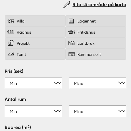
Rita sökområde på karta
Sverige
|
Spanien
Villa
Lägenhet
Radhus
Fritidshus
Projekt
Lantbruk
Tomt
Kommersiellt
Pris (sek)
Antal rum
2
Boarea
(m
)