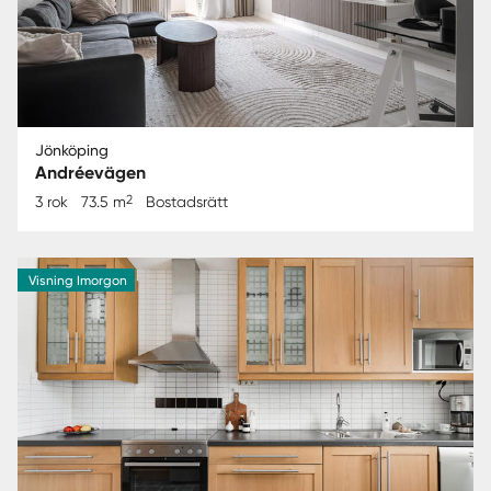
Jönköping
Andréevägen
2
3 rok
73.5 m
Bostadsrätt
Visning Imorgon