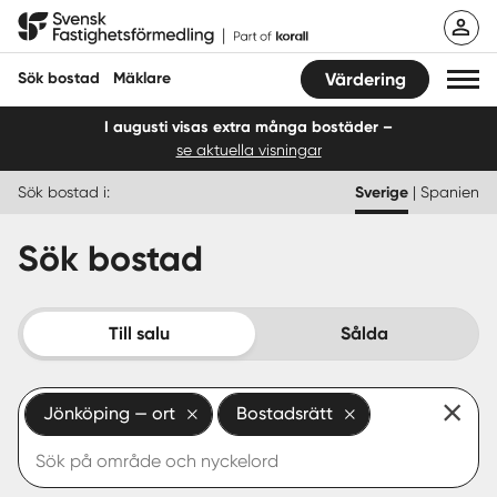
Hoppa
Svensk Fastighetsförmedling
till
innehåll
Sök bostad
Mäklare
Värdering
I augusti visas extra många bostäder –
se aktuella visningar
Sök bostad
Sök bostad i:
Sverige
|
Spanien
Hitta mäklare
Sök bostad
Sälja
Köpa
Till salu
Sålda
Guider
Jönköping — ort
Bostadsrätt
Start
Logga in