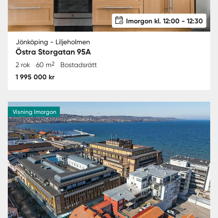
Imorgon kl. 12:00 - 12:30
Jönköping - Liljeholmen
Östra Storgatan 95A
2
2 rok
60 m
Bostadsrätt
1 995 000 kr
Visning Imorgon