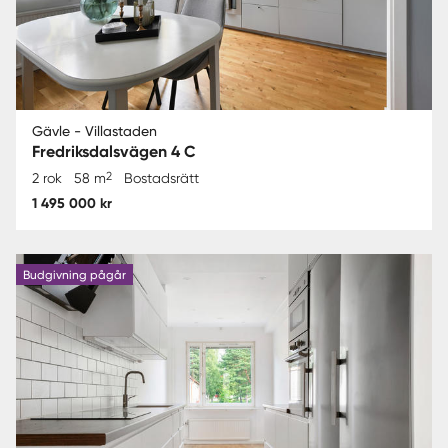
Gävle - Villastaden
Fredriksdalsvägen 4 C
2
2 rok
58 m
Bostadsrätt
1 495 000 kr
Budgivning pågår