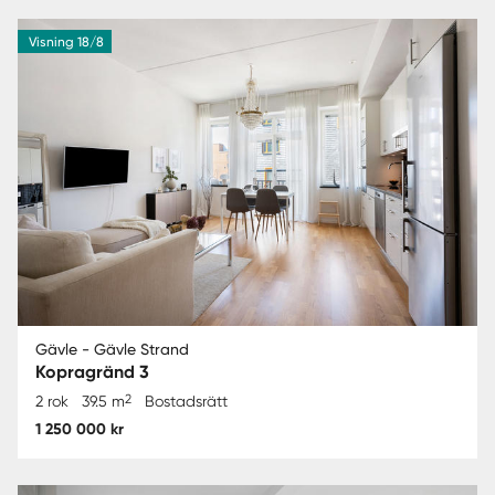
Visning 18/8
Gävle - Gävle Strand
Kopragränd 3
2
2 rok
39.5 m
Bostadsrätt
1 250 000 kr