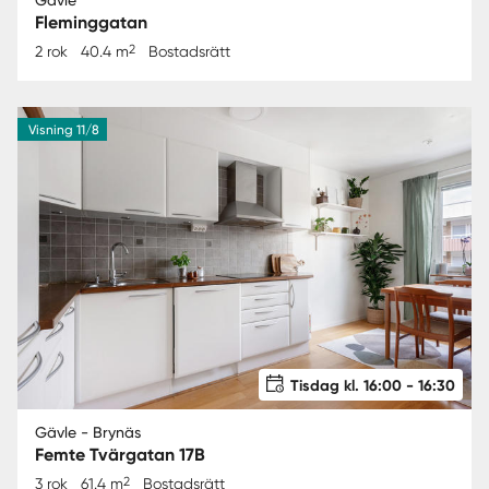
Fleminggatan
2
2 rok
40.4 m
Bostadsrätt
Visning 11/8
Tisdag kl. 16:00 - 16:30
Gävle - Brynäs
Femte Tvärgatan 17B
2
3 rok
61.4 m
Bostadsrätt