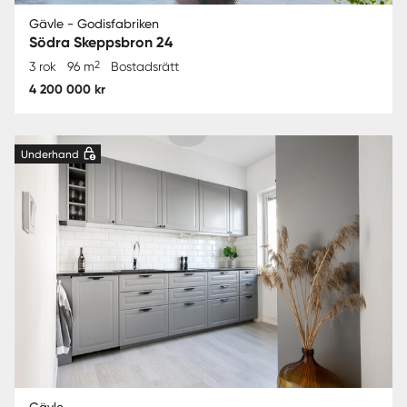
Gävle - Godisfabriken
Södra Skeppsbron 24
2
3 rok
96 m
Bostadsrätt
4 200 000 kr
Underhand
Gävle