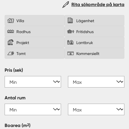
Rita sökområde på karta
Sverige
|
Spanien
Villa
Lägenhet
Radhus
Fritidshus
Projekt
Lantbruk
Tomt
Kommersiellt
Pris (sek)
Antal rum
2
Boarea
(m
)