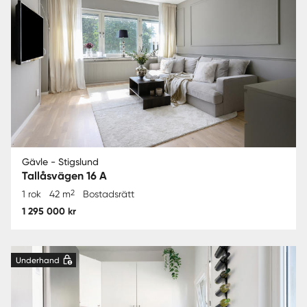
Gävle - Stigslund
Tallåsvägen 16 A
2
1 rok
42 m
Bostadsrätt
1 295 000 kr
Underhand