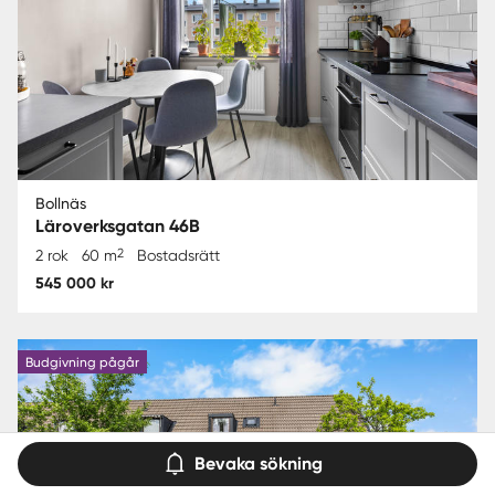
Bollnäs
Läroverksgatan 46B
2
2 rok
60 m
Bostadsrätt
545 000 kr
Budgivning pågår
Bevaka sökning