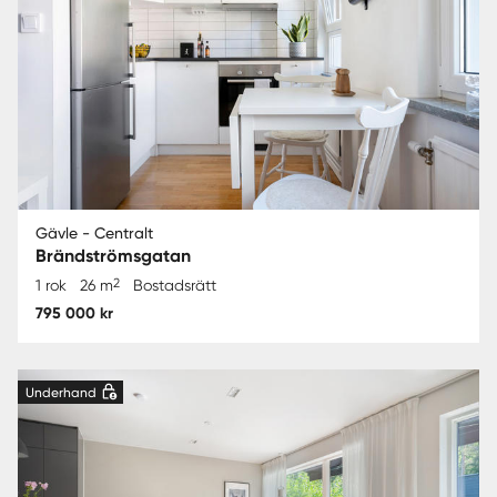
Gävle - Centralt
Brändströmsgatan
2
1 rok
26 m
Bostadsrätt
795 000 kr
Underhand