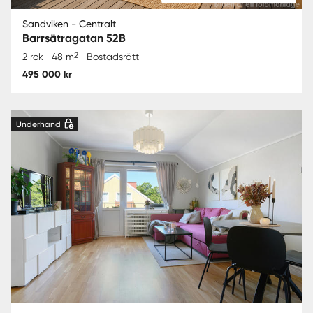
Sandviken - Centralt
Barrsätragatan 52B
2
2 rok
48 m
Bostadsrätt
495 000 kr
Underhand