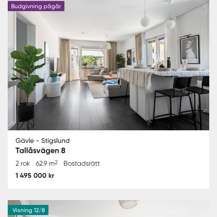
Budgivning pågår
Gävle - Stigslund
Tallåsvägen 8
2
2 rok
62.9 m
Bostadsrätt
1 495 000 kr
Visning 12/8