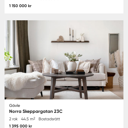
1 150 000 kr
Gävle
Norra Skeppargatan 23C
2
2 rok
44.5 m
Bostadsrätt
1 395 000 kr