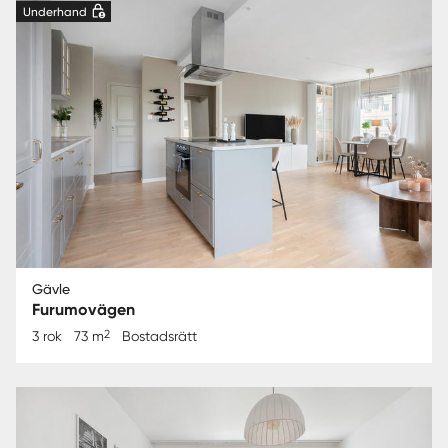
Underhand
Gävle
Furumovägen
2
3 rok
73 m
Bostadsrätt