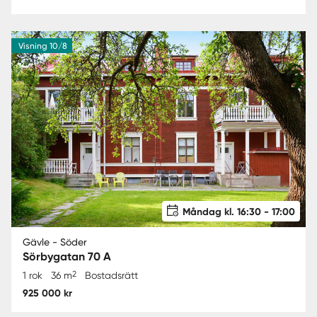
Visning 10/8
Måndag kl. 16:30 - 17:00
Gävle - Söder
Sörbygatan 70 A
2
1 rok
36 m
Bostadsrätt
925 000 kr