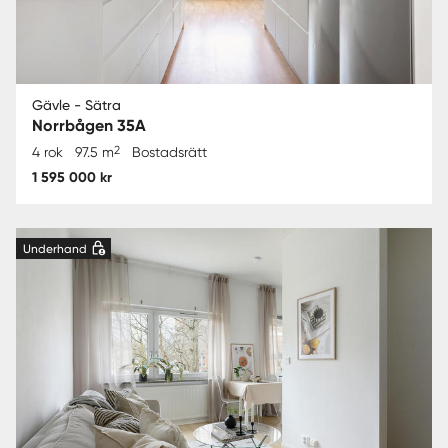
Gävle - Sätra
Norrbågen 35A
2
4 rok
97.5 m
Bostadsrätt
1 595 000 kr
Underhand