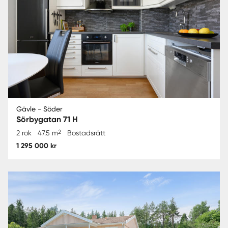
Gävle - Söder
Sörbygatan 71 H
2
2 rok
47.5 m
Bostadsrätt
1 295 000 kr