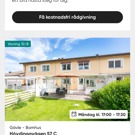
ett bra nästa steg för dig.
Få kostnadsfri rådgivning
Visning 10/8
Måndag kl. 17:00 - 17:30
Gävle - Bomhus
Hövdingavägen 57 C