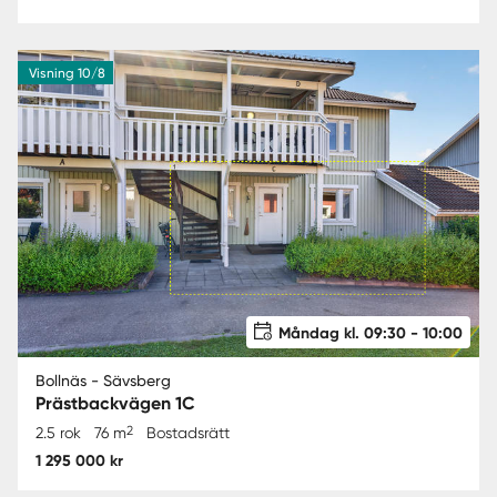
Visning 10/8
Måndag kl. 09:30 - 10:00
Bollnäs - Sävsberg
Prästbackvägen 1C
2
2.5 rok
76 m
Bostadsrätt
1 295 000 kr