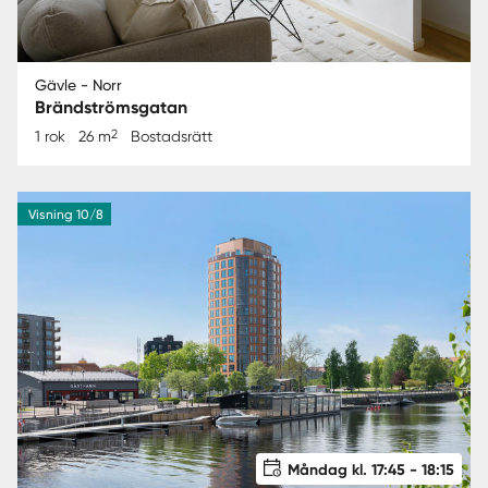
Gävle - Norr
Brändströmsgatan
2
1 rok
26 m
Bostadsrätt
Visning 10/8
Måndag kl. 17:45 - 18:15