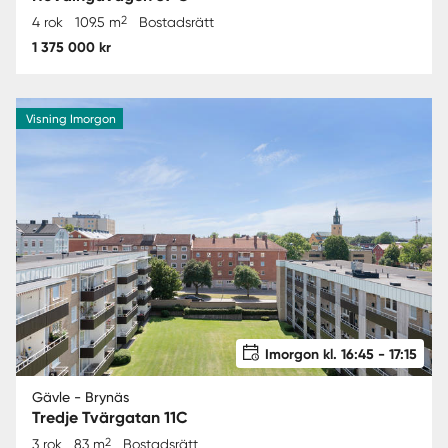
2
4 rok
109.5 m
Bostadsrätt
1 375 000 kr
Visning Imorgon
Imorgon kl. 16:45 - 17:15
Gävle - Brynäs
Tredje Tvärgatan 11C
2
3 rok
83 m
Bostadsrätt