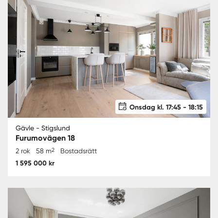
Onsdag kl. 17:45 - 18:15
Gävle - Stigslund
Furumovägen 18
2
2 rok
58 m
Bostadsrätt
1 595 000 kr