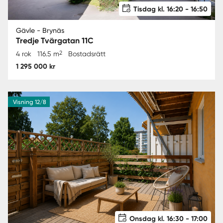
Tisdag kl. 16:20 - 16:50
Gävle - Brynäs
Tredje Tvärgatan 11C
2
4 rok
116.5 m
Bostadsrätt
1 295 000 kr
Visning 12/8
Onsdag kl. 16:30 - 17:00