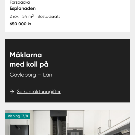
Forsbacka
Esplanaden
2
2 rok
54 m
Bostadsrätt
650 000 kr
Mäklarna
med koll på
Gävleborg — Län
Se kontaktuppgifter
Visning 13/8