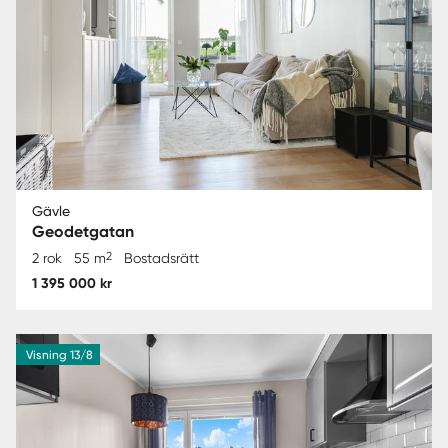
Gävle
Geodetgatan
2
2 rok
55 m
Bostadsrätt
1 395 000 kr
Visning 13/8