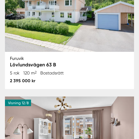
Furuvik
Lövlundsvägen 63 B
2
5 rok
120 m
Bostadsrätt
2 395 000 kr
Visning 12/8