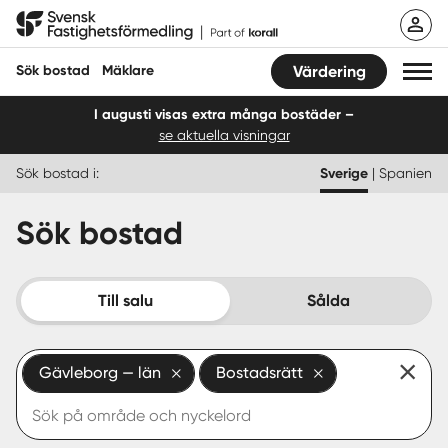
Hoppa
Svensk Fastighetsförmedling
till
innehåll
Sök bostad
Mäklare
Värdering
I augusti visas extra många bostäder –
se aktuella visningar
Sök bostad
Sök bostad i:
Sverige
|
Spanien
Hitta mäklare
Sök bostad
Sälja
Köpa
Till salu
Sålda
Guider
Gävleborg — län
Bostadsrätt
Start
Logga in