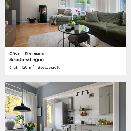
Gävle - Strömsbro
Sekatörsslingan
2
6 rok
120 m
Bostadsrätt