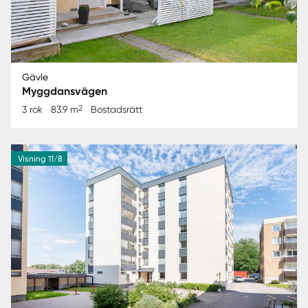
Gävle
Myggdansvägen
2
3 rok
83.9 m
Bostadsrätt
Visning 11/8