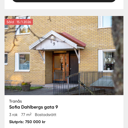
Såld
15/1 2026
Tranås
Sofia Dahlbergs gata 9
2
3 rok
77 m
Bostadsrätt
Slutpris: 750 000 kr