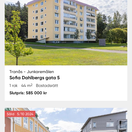
Tranås - Junkaremålen
Sofia Dahlbergs gata 5
2
1 rok
44 m
Bostadsrätt
Slutpris: 585 000 kr
Såld
5/10 2024