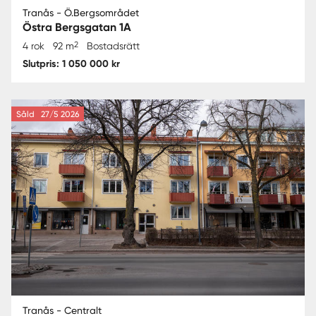
Tranås - Ö.Bergsområdet
Östra Bergsgatan 1A
2
4 rok
92 m
Bostadsrätt
Slutpris: 1 050 000 kr
Såld
27/5 2026
Tranås - Centralt