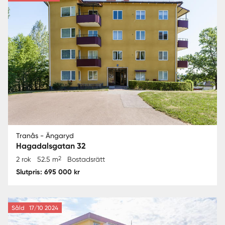
Tranås - Ängaryd
Hagadalsgatan 32
2
2 rok
52.5 m
Bostadsrätt
Slutpris: 695 000 kr
Såld
17/10 2024