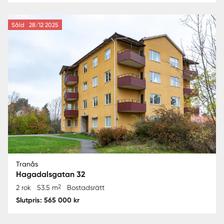
Såld
28/12 2025
Tranås
Hagadalsgatan 32
2
2 rok
53.5 m
Bostadsrätt
Slutpris: 565 000 kr