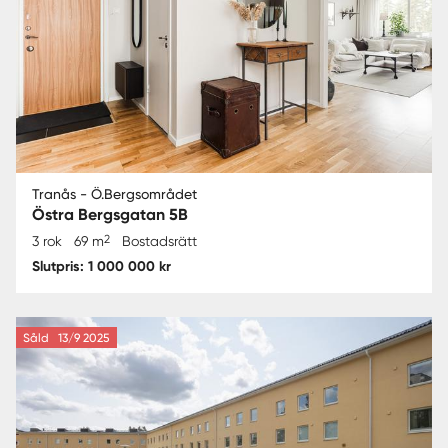
Tranås - Ö.Bergsområdet
Östra Bergsgatan 5B
2
3 rok
69 m
Bostadsrätt
Slutpris: 1 000 000 kr
Såld
13/9 2025