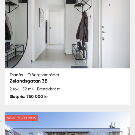
Tranås - Ö.Bergsområdet
Zelandsgatan 3B
2
2 rok
52 m
Bostadsrätt
Slutpris: 750 000 kr
Såld
30/10 2025