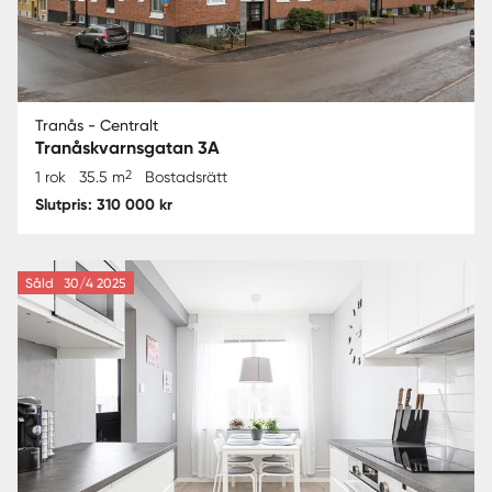
Tranås - Centralt
Tranåskvarnsgatan 3A
2
1 rok
35.5 m
Bostadsrätt
Slutpris: 310 000 kr
Såld
30/4 2025