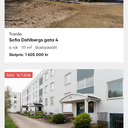
Tranås
Sofia Dahlbergs gata 4
2
4 rok
111 m
Bostadsrätt
Slutpris: 1 605 000 kr
Såld
16/1 2026