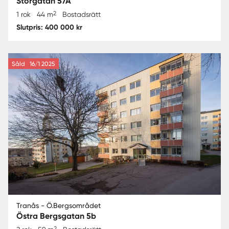
Storgatan 57A
2
1 rok
44 m
Bostadsrätt
Slutpris: 400 000 kr
Såld
16/1 2025
Tranås - Ö.Bergsområdet
Östra Bergsgatan 5b
2