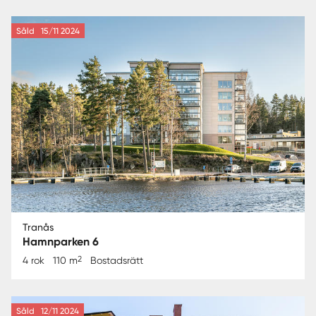
Såld
15/11 2024
Tranås
Hamnparken 6
2
4 rok
110 m
Bostadsrätt
Såld
12/11 2024