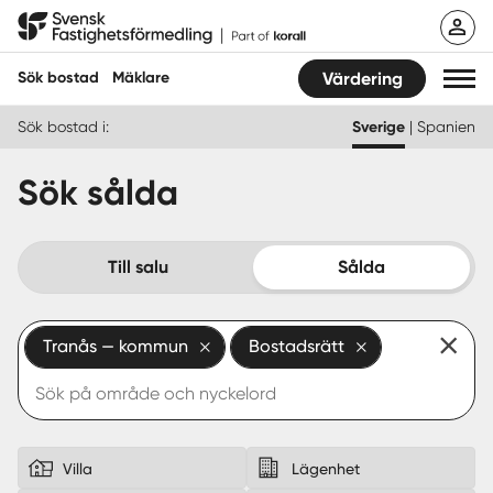
Hoppa
Svensk Fastighetsförmedling
till
innehåll
Sök bostad
Mäklare
Värdering
Sök bostad i:
Sverige
|
Spanien
Sök bostad
Sök sålda
Hitta mäklare
Sälja
Till salu
Sålda
Köpa
Tranås — kommun
Bostadsrätt
Guider
Start
Logga in
Villa
Lägenhet