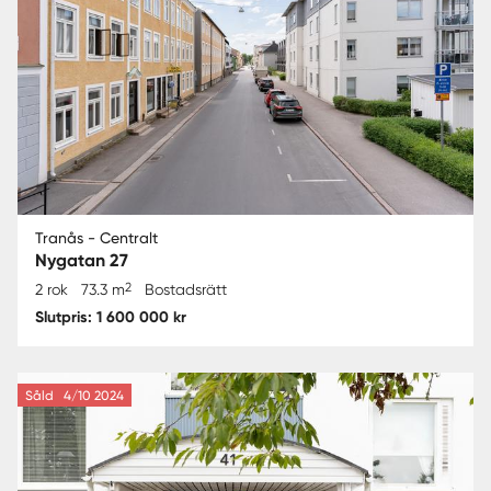
Tranås - Centralt
Nygatan 27
2
2 rok
73.3 m
Bostadsrätt
Slutpris: 1 600 000 kr
Såld
4/10 2024