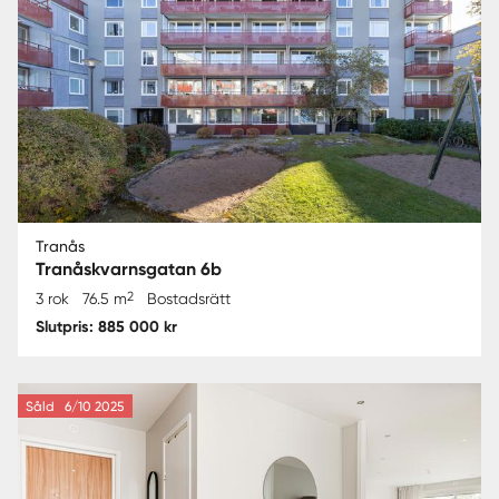
Tranås
Tranåskvarnsgatan 6b
2
3 rok
76.5 m
Bostadsrätt
Slutpris: 885 000 kr
Såld
6/10 2025