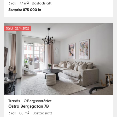
2
3 rok
77 m
Bostadsrätt
Slutpris: 875 000 kr
Såld
22/4 2026
Tranås - Ö.Bergsområdet
Östra Bergsgatan 7B
2
3 rok
88 m
Bostadsrätt