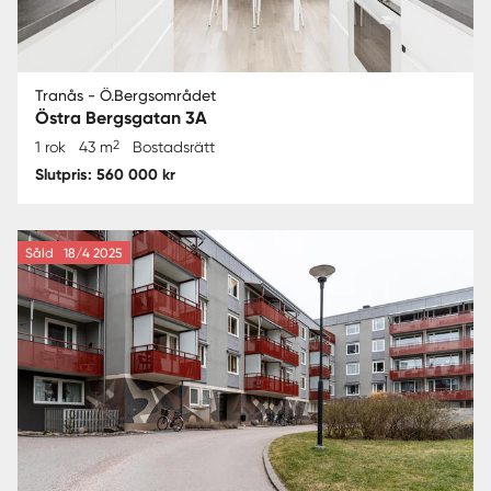
Tranås - Ö.Bergsområdet
Östra Bergsgatan 3A
2
1 rok
43 m
Bostadsrätt
Slutpris: 560 000 kr
Såld
18/4 2025