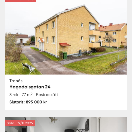
Tranås
Hagadalsgatan 24
2
3 rok
77 m
Bostadsrätt
Slutpris: 895 000 kr
Såld
19/11 2025