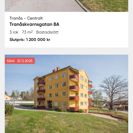
Tranås - Centralt
Tranåskvarnsgatan 8A
2
3 rok
73 m
Bostadsrätt
Slutpris: 1 200 000 kr
Såld
21/2 2025