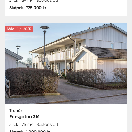
2 rok
59 m
Bostadsrätt
Slutpris: 725 000 kr
Såld
11/1 2025
Tranås
Forsgatan 3M
2
3 rok
75 m
Bostadsrätt
Slutpris: 1 000 000 kr