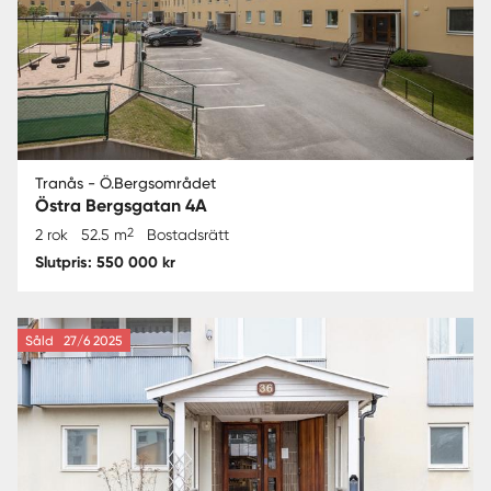
Tranås - Ö.Bergsområdet
Östra Bergsgatan 4A
2
2 rok
52.5 m
Bostadsrätt
Slutpris: 550 000 kr
Såld
27/6 2025