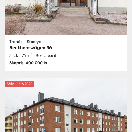
Tranås - Stoeryd
Beckhemsvägen 36
2
3 rok
76 m
Bostadsrätt
Slutpris: 400 000 kr
Såld
12/6 2025