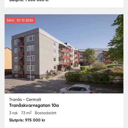
Såld
10/12 2024
Tranås - Centralt
Tranåskvarnsgatan 10a
2
3 rok
73 m
Bostadsrätt
Slutpris: 975 000 kr