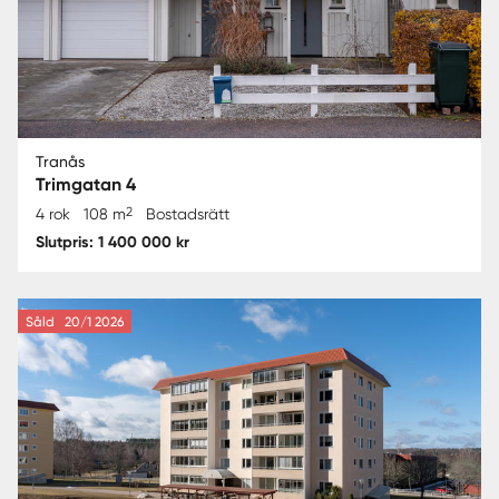
Tranås
Trimgatan 4
2
4 rok
108 m
Bostadsrätt
Slutpris: 1 400 000 kr
Såld
20/1 2026