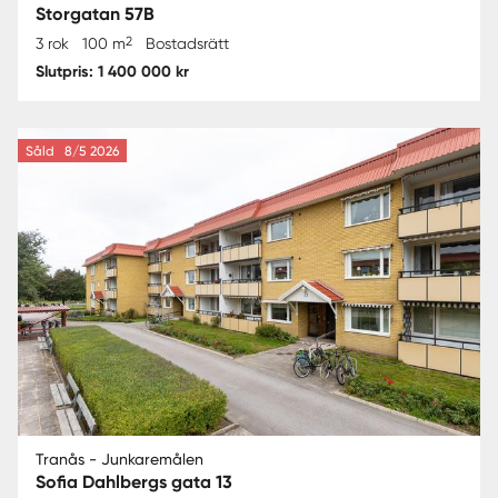
Storgatan 57B
2
3 rok
100 m
Bostadsrätt
Slutpris: 1 400 000 kr
Såld
8/5 2026
Tranås - Junkaremålen
Sofia Dahlbergs gata 13