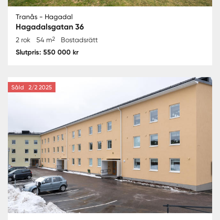
Tranås - Hagadal
Hagadalsgatan 36
2
2 rok
54 m
Bostadsrätt
Slutpris: 550 000 kr
Såld
2/2 2025