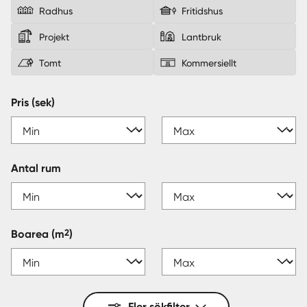
Radhus
Fritidshus
Sverige
|
Spanien
Projekt
Lantbruk
Tomt
Kommersiellt
Pris (sek)
Antal rum
2
Boarea
(m
)
Fler sökfilter