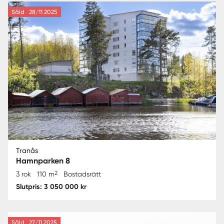
Såld
28/11 2025
Tranås
Hamnparken 8
2
3 rok
110 m
Bostadsrätt
Slutpris: 3 050 000 kr
Såld
27/11 2025