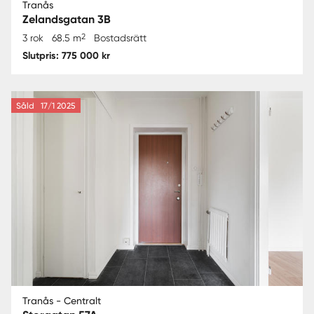
Tranås
Zelandsgatan 3B
2
3 rok
68.5 m
Bostadsrätt
Slutpris: 775 000 kr
Såld
17/1 2025
Tranås - Centralt