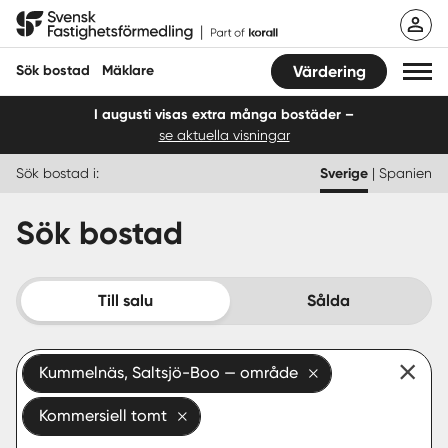
Hoppa
Svensk Fastighetsförmedling
till
innehåll
Sök bostad
Mäklare
Värdering
I augusti visas extra många bostäder –
se aktuella visningar
Sök bostad
Sök bostad i:
Sverige
|
Spanien
Hitta mäklare
Sök bostad
Sälja
Köpa
Till salu
Sålda
Guider
Kummelnäs, Saltsjö-Boo — område
Start
Kommersiell tomt
Logga in